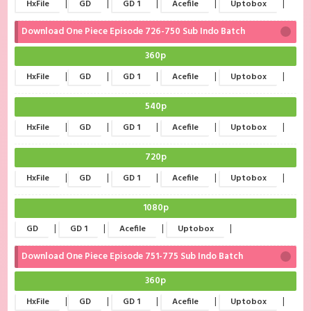
|
|
|
|
|
HxFile
GD
GD 1
Acefile
Uptobox
Download One Piece Episode 726-750 Sub Indo Batch
360p
|
|
|
|
|
HxFile
GD
GD 1
Acefile
Uptobox
540p
|
|
|
|
|
HxFile
GD
GD 1
Acefile
Uptobox
720p
|
|
|
|
|
HxFile
GD
GD 1
Acefile
Uptobox
1080p
|
|
|
|
GD
GD 1
Acefile
Uptobox
Download One Piece Episode 751-775 Sub Indo Batch
360p
|
|
|
|
|
HxFile
GD
GD 1
Acefile
Uptobox