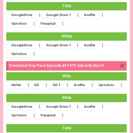
720p
|
|
|
GoogleDrive
Google Drive 1
Acefile
|
|
Uptobox
Viauplud
1080p
|
|
|
GoogleDrive
Google Drive 1
Acefile
|
Uptobox
Download One Piece Episode 851-875 Sub Indo Batch
360p
|
|
|
|
|
HxFile
GD
GD 1
Acefile
Uptobox
480p
|
|
|
GoogleDrive
Google Drive 1
Acefile
|
|
Uptobox
Viauplud
720p