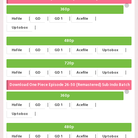
360p
|
|
|
|
HxFile
GD
GD 1
Acefile
|
Uptobox
480p
|
|
|
|
|
HxFile
GD
GD 1
Acefile
Uptobox
720p
|
|
|
|
|
HxFile
GD
GD 1
Acefile
Uptobox
Download One Piece Episode 26-50 (Remastered) Sub Indo Batch
360p
|
|
|
|
HxFile
GD
GD 1
Acefile
|
Uptobox
480p
|
|
|
|
|
HxFile
GD
GD 1
Acefile
Uptobox