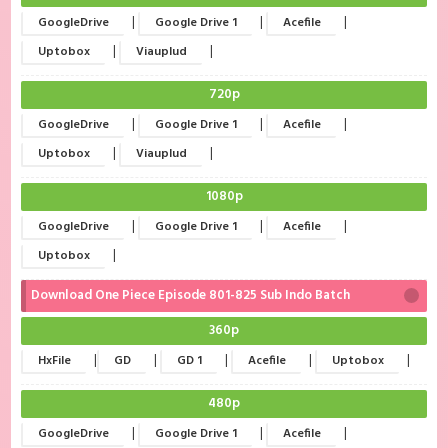
|
|
|
GoogleDrive
Google Drive 1
Acefile
|
|
Uptobox
Viauplud
720p
|
|
|
GoogleDrive
Google Drive 1
Acefile
|
|
Uptobox
Viauplud
1080p
|
|
|
GoogleDrive
Google Drive 1
Acefile
|
Uptobox
Download One Piece Episode 801-825 Sub Indo Batch
360p
|
|
|
|
|
HxFile
GD
GD 1
Acefile
Uptobox
480p
|
|
|
GoogleDrive
Google Drive 1
Acefile