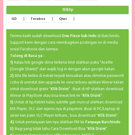
1080p
|
|
|
GD
Terabox
Qiwi
Terima kasih sudah download
One Piece Sub Indo
di Batchindo.
Support kami dengan cara membagikan postingan ini di media
sosial Facebook dan lainnya
Tolong di Baca ya :
1}
Kalau link google drive terkena limit silahkan paka "Acefile
(Google Sharer)" dan wajib log in dengan akun google kalian.
2}
Bila file ketika di extrak terjadi kerusakan atau dimintai password
coba di uninstal dan upgrade ke versi terbaru aplikasi Winrar kalian
untuk download gratis "
Klik Disini
" . Buat di HP silahkan download
Winrar di PlayStore atau bisa lewat link ini "
Klik Disini
" .
3}
Untuk di hp/tablet kalau subtitle gak muncul silahkan download
MX Player, VLC dan sejenis nya di playstore. Buat di PC/Leptop di
saran kan pake VLC Player terbaru , bisa download "
Klik Disini
".
4}
Untuk pertanyaan lain nya silahkan PM ke
Fanpage Batchindo
5}
Bagi yang tidak tahu Cara Download Bisa "
Klik Disini
"