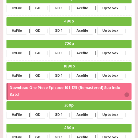
|
|
|
|
|
HxFile
GD
GD 1
Acefile
Uptobox
480p
|
|
|
|
|
HxFile
GD
GD 1
Acefile
Uptobox
720p
|
|
|
|
|
HxFile
GD
GD 1
Acefile
Uptobox
1080p
|
|
|
|
|
HxFile
GD
GD 1
Acefile
Uptobox
Download One Piece Episode 101-125 (Remastered) Sub Indo
Batch
360p
|
|
|
|
|
HxFile
GD
GD 1
Acefile
Uptobox
480p
|
|
|
|
|
HxFile
GD
GD 1
Acefile
Uptobox