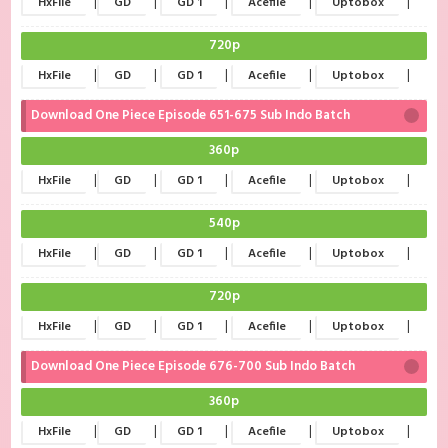
|
|
|
|
|
HxFile
GD
GD 1
Acefile
Uptobox
720p
|
|
|
|
|
HxFile
GD
GD 1
Acefile
Uptobox
Download One Piece Episode 651-675 Sub Indo Batch
360p
|
|
|
|
|
HxFile
GD
GD 1
Acefile
Uptobox
540p
|
|
|
|
|
HxFile
GD
GD 1
Acefile
Uptobox
720p
|
|
|
|
|
HxFile
GD
GD 1
Acefile
Uptobox
Download One Piece Episode 676-700 Sub Indo Batch
360p
|
|
|
|
|
HxFile
GD
GD 1
Acefile
Uptobox