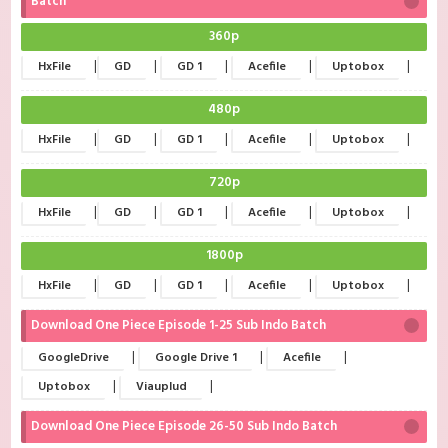
Batch
360p
|
|
|
|
|
HxFile
GD
GD 1
Acefile
Uptobox
480p
|
|
|
|
|
HxFile
GD
GD 1
Acefile
Uptobox
720p
|
|
|
|
|
HxFile
GD
GD 1
Acefile
Uptobox
1800p
|
|
|
|
|
HxFile
GD
GD 1
Acefile
Uptobox
Download One Piece Episode 1-25 Sub Indo Batch
|
|
|
GoogleDrive
Google Drive 1
Acefile
|
|
Uptobox
Viauplud
Download One Piece Episode 26-50 Sub Indo Batch