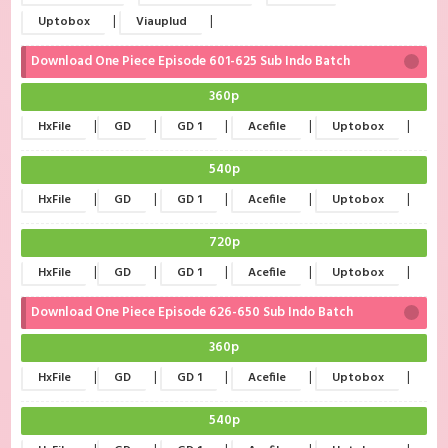
|
|
Uptobox
Viauplud
Download One Piece Episode 601-625 Sub Indo Batch
360p
|
|
|
|
|
HxFile
GD
GD 1
Acefile
Uptobox
540p
|
|
|
|
|
HxFile
GD
GD 1
Acefile
Uptobox
720p
|
|
|
|
|
HxFile
GD
GD 1
Acefile
Uptobox
Download One Piece Episode 626-650 Sub Indo Batch
360p
|
|
|
|
|
HxFile
GD
GD 1
Acefile
Uptobox
540p