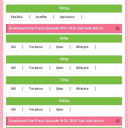
1080p
|
|
|
File2Ku
Acefile
Uptobox
Download One Piece Episode 1001-1025 Sub Indo Batch
360p
|
|
|
|
GD
Terabox
Qiwi
Bitbyte
480p
|
|
|
|
GD
Terabox
Qiwi
Bitbyte
720p
|
|
|
|
GD
Terabox
Qiwi
Bitbyte
1080p
|
|
|
GD
Terabox
Qiwi
Download One Piece Episode 1026-1050 Sub Indo Batch