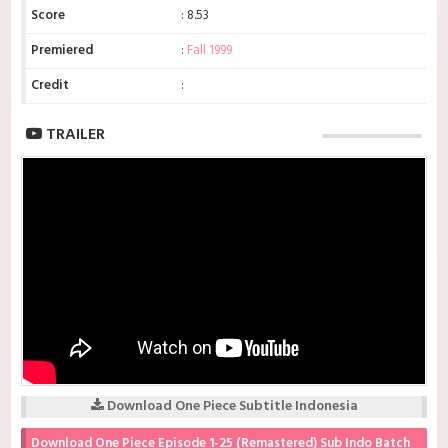
Score
: 8.53
Premiered
:
Fall 1999
Credit
:
TRAILER
Download One Piece Subtitle Indonesia
Download One Piece Episode 1-25 (Remastered) Sub Indo Batch