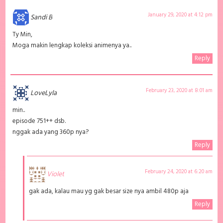
Batchindo
January 29, 2020 at 4:12 pm
Sandi B
Ty Min,
Moga makin lengkap koleksi animenya ya..
Reply
February 23, 2020 at 8:01 am
LoveLyla
min..
episode 751++ dsb.
nggak ada yang 360p nya?
Reply
February 24, 2020 at 6:20 am
Violet
gak ada, kalau mau yg gak besar size nya ambil 480p aja
Reply