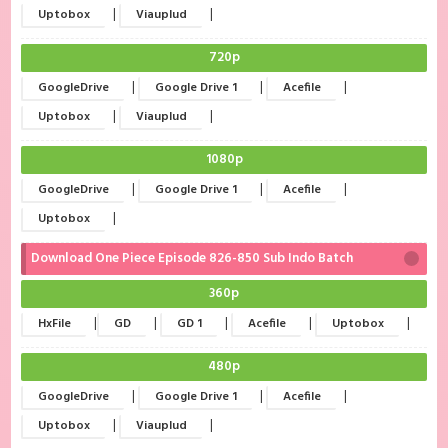
|
|
Uptobox
Viauplud
720p
|
|
|
GoogleDrive
Google Drive 1
Acefile
|
|
Uptobox
Viauplud
1080p
|
|
|
GoogleDrive
Google Drive 1
Acefile
|
Uptobox
Download One Piece Episode 826-850 Sub Indo Batch
360p
|
|
|
|
|
HxFile
GD
GD 1
Acefile
Uptobox
480p
|
|
|
GoogleDrive
Google Drive 1
Acefile
|
|
Uptobox
Viauplud