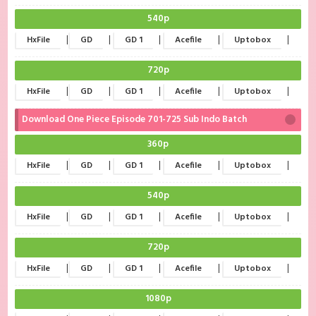
540p
|
|
|
|
|
HxFile
GD
GD 1
Acefile
Uptobox
720p
|
|
|
|
|
HxFile
GD
GD 1
Acefile
Uptobox
Download One Piece Episode 701-725 Sub Indo Batch
360p
|
|
|
|
|
HxFile
GD
GD 1
Acefile
Uptobox
540p
|
|
|
|
|
HxFile
GD
GD 1
Acefile
Uptobox
720p
|
|
|
|
|
HxFile
GD
GD 1
Acefile
Uptobox
1080p