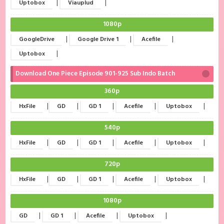
|
|
Uptobox
Viauplud
1080p
|
|
|
GoogleDrive
Google Drive 1
Acefile
|
Uptobox
Download One Piece Episode 901-925 Sub Indo Batch
360p
|
|
|
|
|
HxFile
GD
GD 1
Acefile
Uptobox
540p
|
|
|
|
|
HxFile
GD
GD 1
Acefile
Uptobox
720p
|
|
|
|
|
HxFile
GD
GD 1
Acefile
Uptobox
1080p
|
|
|
|
GD
GD 1
Acefile
Uptobox