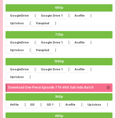
480p
|
|
|
GoogleDrive
Google Drive 1
Acefile
|
|
Uptobox
Viauplud
720p
|
|
|
GoogleDrive
Google Drive 1
Acefile
|
|
Uptobox
Viauplud
1080p
|
|
|
GoogleDrive
Google Drive 1
Acefile
|
Uptobox
Download One Piece Episode 776-800 Sub Indo Batch
360p
|
|
|
|
|
HxFile
GD
GD 1
Acefile
Uptobox
480p