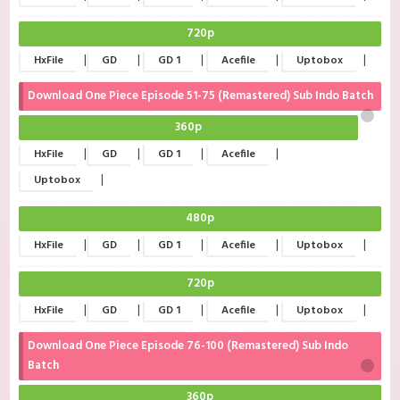
720p
|
|
|
|
|
HxFile
GD
GD 1
Acefile
Uptobox
Download One Piece Episode 51-75 (Remastered) Sub Indo Batch
360p
|
|
|
|
HxFile
GD
GD 1
Acefile
|
Uptobox
480p
|
|
|
|
|
HxFile
GD
GD 1
Acefile
Uptobox
720p
|
|
|
|
|
HxFile
GD
GD 1
Acefile
Uptobox
Download One Piece Episode 76-100 (Remastered) Sub Indo
Batch
360p