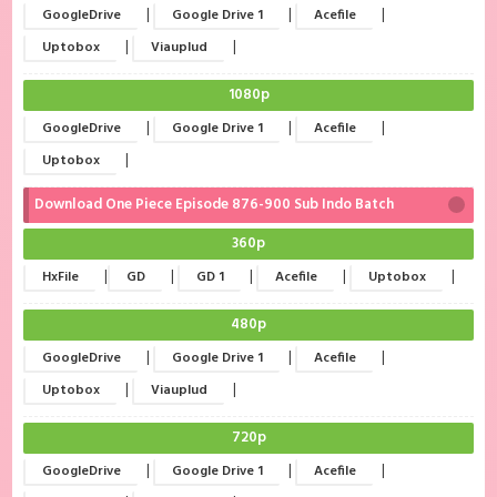
|
|
|
GoogleDrive
Google Drive 1
Acefile
|
|
Uptobox
Viauplud
1080p
|
|
|
GoogleDrive
Google Drive 1
Acefile
|
Uptobox
Download One Piece Episode 876-900 Sub Indo Batch
360p
|
|
|
|
|
HxFile
GD
GD 1
Acefile
Uptobox
480p
|
|
|
GoogleDrive
Google Drive 1
Acefile
|
|
Uptobox
Viauplud
720p
|
|
|
GoogleDrive
Google Drive 1
Acefile