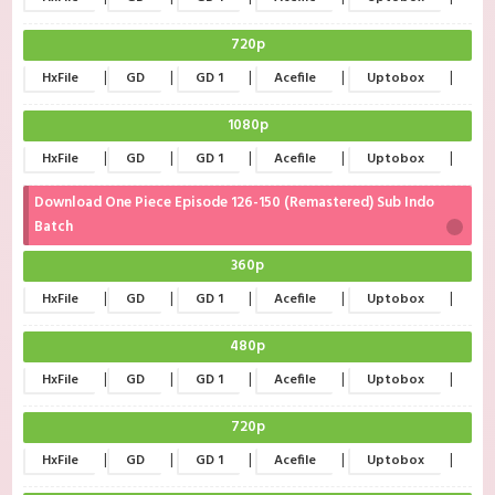
720p
|
|
|
|
|
HxFile
GD
GD 1
Acefile
Uptobox
1080p
|
|
|
|
|
HxFile
GD
GD 1
Acefile
Uptobox
Download One Piece Episode 126-150 (Remastered) Sub Indo
Batch
360p
|
|
|
|
|
HxFile
GD
GD 1
Acefile
Uptobox
480p
|
|
|
|
|
HxFile
GD
GD 1
Acefile
Uptobox
720p
|
|
|
|
|
HxFile
GD
GD 1
Acefile
Uptobox