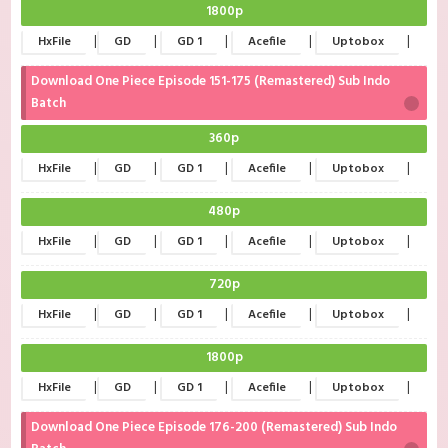
1800p
|
|
|
|
|
HxFile
GD
GD 1
Acefile
Uptobox
Download One Piece Episode 151-175 (Remastered) Sub Indo
Batch
360p
|
|
|
|
|
HxFile
GD
GD 1
Acefile
Uptobox
480p
|
|
|
|
|
HxFile
GD
GD 1
Acefile
Uptobox
720p
|
|
|
|
|
HxFile
GD
GD 1
Acefile
Uptobox
1800p
|
|
|
|
|
HxFile
GD
GD 1
Acefile
Uptobox
Download One Piece Episode 176-200 (Remastered) Sub Indo