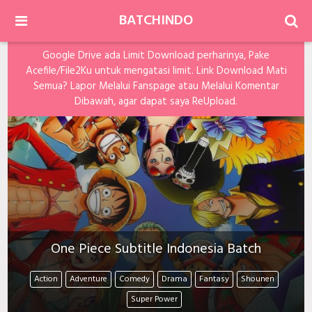
BATCHINDO
Google Drive ada Limit Download perharinya, Pake
Acefile/File2Ku untuk mengatasi limit. Link Download Mati
Semua? Lapor Melalui Fanspage atau Melalui Komentar
Dibawah, agar dapat saya ReUpload.
One Piece Subtitle Indonesia Batch
Action
Adventure
Comedy
Drama
Fantasy
Shounen
Super Power