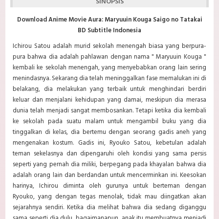
SINOPSIS
Download Anime Movie Aura: Maryuuin Kouga Saigo no Tatakai
BD Subtitle Indonesia
Ichirou Satou adalah murid sekolah menengah biasa yang berpura-
pura bahwa dia adalah pahlawan dengan nama " Maryuuin Kouga "
kembali ke sekolah menengah, yang menyebabkan orang lain sering
menindasnya. Sekarang dia telah meninggalkan fase memalukan ini di
belakang, dia melakukan yang terbaik untuk menghindari berdiri
keluar dan menjalani kehidupan yang damai, meskipun dia merasa
dunia telah menjadi sangat membosankan. Tetapi ketika dia kembali
ke sekolah pada suatu malam untuk mengambil buku yang dia
tinggalkan di kelas, dia bertemu dengan seorang gadis aneh yang
mengenakan kostum. Gadis ini, Ryouko Satou, kebetulan adalah
teman sekelasnya dan dipengaruhi oleh kondisi yang sama persis
seperti yang pernah dia miliki, berpegang pada khayalan bahwa dia
adalah orang lain dan berdandan untuk mencerminkan ini. Keesokan
harinya, Ichirou diminta oleh gurunya untuk berteman dengan
Ryouko, yang dengan tegas menolak, tidak mau diingatkan akan
sejarahnya sendiri. Ketika dia melihat bahwa dia sedang diganggu
sama seperti dia dulu, bagaimanapun, anak itu membuatnya menjadi