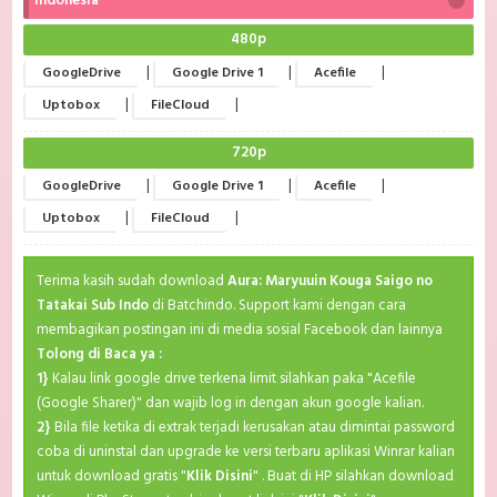
Indonesia
480p
|
|
|
GoogleDrive
Google Drive 1
Acefile
|
|
Uptobox
FileCloud
720p
|
|
|
GoogleDrive
Google Drive 1
Acefile
|
|
Uptobox
FileCloud
Terima kasih sudah download
Aura: Maryuuin Kouga Saigo no
Tatakai Sub Indo
di Batchindo. Support kami dengan cara
membagikan postingan ini di media sosial Facebook dan lainnya
Tolong di Baca ya :
1}
Kalau link google drive terkena limit silahkan paka "Acefile
(Google Sharer)" dan wajib log in dengan akun google kalian.
2}
Bila file ketika di extrak terjadi kerusakan atau dimintai password
coba di uninstal dan upgrade ke versi terbaru aplikasi Winrar kalian
untuk download gratis "
Klik Disini
" . Buat di HP silahkan download