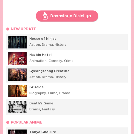
Donasinya Disini ya
NEW UPDATE
House of Ninjas
Action
,
Drama
,
History
Hazbin Hotel
Animation
,
Comedy
,
Crime
Gyeongseong Creature
Action
,
Drama
,
History
Griselda
Biography
,
Crime
,
Drama
Death's Game
Drama
,
Fantasy
POPULAR ANIME
Tokyo Ghoul:re