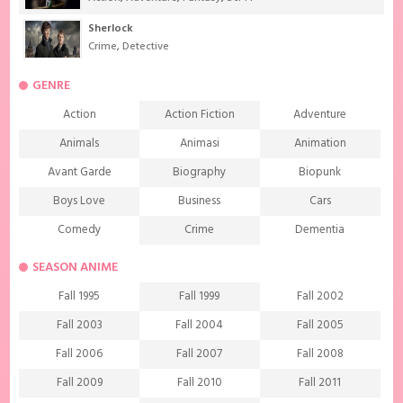
Sherlock
Crime
,
Detective
GENRE
Action
Action Fiction
Adventure
Animals
Animasi
Animation
Avant Garde
Biography
Biopunk
Boys Love
Business
Cars
Comedy
Crime
Dementia
Demons
Detective
Documentary
SEASON ANIME
Drama
Ecchi
Extreme sports
Fall 1995
Fall 1999
Fall 2002
Family
Fantasy
Food
Fall 2003
Fall 2004
Fall 2005
Friendship
Game
Gourmet
Fall 2006
Fall 2007
Fall 2008
Harem
Historical
History
Fall 2009
Fall 2010
Fall 2011
Horror
Investigation
Josei