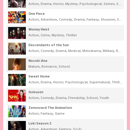
Action
,
Drama
,
Horror
,
Mystery
,
Psychological
,
Seinen
,
Supernatural
One Piece
Action
,
Adventure
,
Comedy
,
Drama
,
Fantasy
,
Shounen
,
Super Power
Money Heist
Action
,
Crime
,
Mystery
,
Thriller
Descendants of the Sun
Action
,
Comedy
,
Drama
,
Medical
,
Melodrama
,
Military
,
Romance
Nozoki Ana
Mature
,
Romance
,
School
Sweet Home
Action
,
Drama
,
Horror
,
Psychological
,
Supernatural
,
Thriller
Gokusen
Action
,
Comedy
,
Drama
,
Friendship
,
School
,
Youth
Zenonzard The Animation
Action
,
Fantasy
,
Game
Loki Season 2
Action
,
Adventure
,
Fantasy
,
Sci-Fi