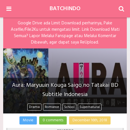
BATCHINDO
Google Drive ada Limit Download perharinya, Pake
Acefile/File2Ku untuk mengatasi limit. Link Download Mati
Semua? Lapor Melalui Fanspage atau Melalui Komentar
Dibawah, agar dapat saya ReUpload.
Aura: Maryuuin Kouga Saigo no Tatakai BD
Subtitle Indonesia
Drama
Romance
School
Supernatural
Movie
0 comments
December 16th, 2018