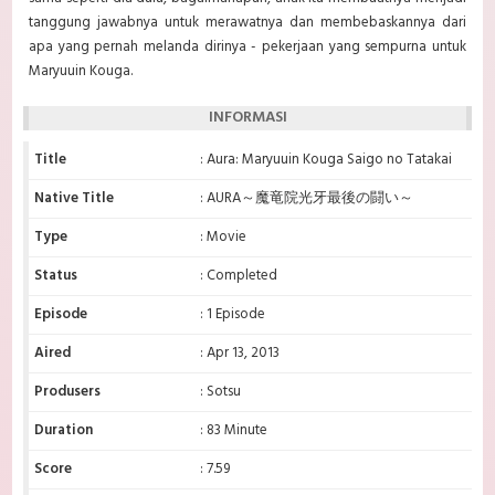
tanggung jawabnya untuk merawatnya dan membebaskannya dari
apa yang pernah melanda dirinya - pekerjaan yang sempurna untuk
Maryuuin Kouga.
INFORMASI
Title
: Aura: Maryuuin Kouga Saigo no Tatakai
Native Title
: AURA～魔竜院光牙最後の闘い～
Type
: Movie
Status
: Completed
Episode
: 1 Episode
Aired
: Apr 13, 2013
Produsers
: Sotsu
Duration
: 83 Minute
Score
: 7.59