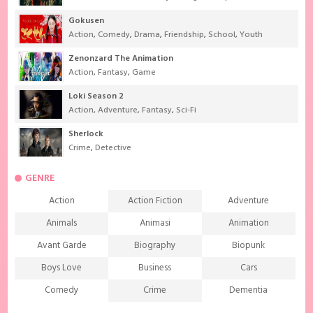
Gokusen
Action
,
Comedy
,
Drama
,
Friendship
,
School
,
Youth
Zenonzard The Animation
Action
,
Fantasy
,
Game
Loki Season 2
Action
,
Adventure
,
Fantasy
,
Sci-Fi
Sherlock
Crime
,
Detective
GENRE
Action
Action Fiction
Adventure
Animals
Animasi
Animation
Avant Garde
Biography
Biopunk
Boys Love
Business
Cars
Comedy
Crime
Dementia
Demons
Detective
Documentary