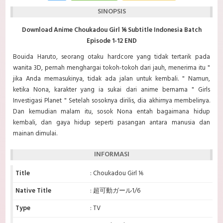
SINOPSIS
Download Anime Choukadou Girl ⅙ Subtitle Indonesia Batch
Episode 1-12 END
Bouida Haruto, seorang otaku hardcore yang tidak tertarik pada
wanita 3D, pernah menghargai tokoh-tokoh dari jauh, menerima itu "
jika Anda memasukinya, tidak ada jalan untuk kembali. " Namun,
ketika Nona, karakter yang ia sukai dari anime bernama " Girls
Investigasi Planet " Setelah sosoknya dirilis, dia akhirnya membelinya.
Dan kemudian malam itu, sosok Nona entah bagaimana hidup
kembali, dan gaya hidup seperti pasangan antara manusia dan
mainan dimulai.
INFORMASI
Title
: Choukadou Girl ⅙
Native Title
: 超可動ガール1/6
Type
: TV