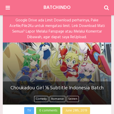
BATCHINDO
Google Drive ada Limit Download perharinya, Pake
Acefile/File2Ku untuk mengatasi limit. Link Download Mati
Semua? Lapor Melalui Fanspage atau Melalui Komentar
Dibawah, agar dapat saya ReUpload.
Choukadou Girl ⅙ Subtitle Indonesia Batch
Comedy
Romance
Seinen
TV
0 comments
June 29th, 2019