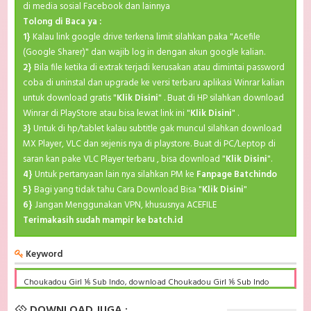
di media sosial Facebook dan lainnya
Tolong di Baca ya :
1}
Kalau link google drive terkena limit silahkan paka "Acefile
(Google Sharer)" dan wajib log in dengan akun google kalian.
2}
Bila file ketika di extrak terjadi kerusakan atau dimintai password
coba di uninstal dan upgrade ke versi terbaru aplikasi Winrar kalian
untuk download gratis "
Klik Disini
" . Buat di HP silahkan download
Winrar di PlayStore atau bisa lewat link ini "
Klik Disini
" .
3}
Untuk di hp/tablet kalau subtitle gak muncul silahkan download
MX Player, VLC dan sejenis nya di playstore. Buat di PC/Leptop di
saran kan pake VLC Player terbaru , bisa download "
Klik Disini
".
4}
Untuk pertanyaan lain nya silahkan PM ke
Fanpage Batchindo
5}
Bagi yang tidak tahu Cara Download Bisa "
Klik Disini
"
6}
Jangan Menggunakan VPN, khususnya ACEFILE
Terimakasih sudah mampir ke batch.id
Keyword
Choukadou Girl ⅙ Sub Indo, download Choukadou Girl ⅙ Sub Indo
Batch, Choukadou Girl ⅙ BD Subtitle Indonesia komplit, download
Choukadou Girl ⅙ Sub indo batch google drive, Choukadou Girl ⅙
DOWNLOAD JUGA :