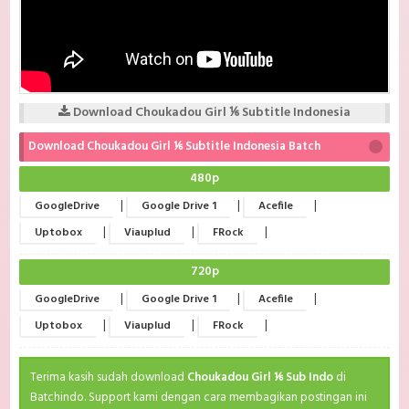
Download Choukadou Girl ⅙ Subtitle Indonesia
Download Choukadou Girl ⅙ Subtitle Indonesia Batch
480p
|
|
|
GoogleDrive
Google Drive 1
Acefile
|
|
|
Uptobox
Viauplud
FRock
720p
|
|
|
GoogleDrive
Google Drive 1
Acefile
|
|
|
Uptobox
Viauplud
FRock
Terima kasih sudah download
Choukadou Girl ⅙ Sub Indo
di
Batchindo. Support kami dengan cara membagikan postingan ini