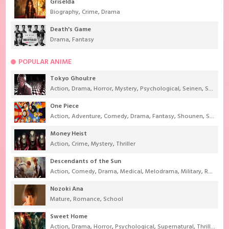
Griselda
Biography
,
Crime
,
Drama
Death's Game
Drama
,
Fantasy
POPULAR ANIME
Tokyo Ghoul:re
Action
,
Drama
,
Horror
,
Mystery
,
Psychological
,
Seinen
,
Supernatural
One Piece
Action
,
Adventure
,
Comedy
,
Drama
,
Fantasy
,
Shounen
,
Super Power
Money Heist
Action
,
Crime
,
Mystery
,
Thriller
Descendants of the Sun
Action
,
Comedy
,
Drama
,
Medical
,
Melodrama
,
Military
,
Romance
Nozoki Ana
Mature
,
Romance
,
School
Sweet Home
Action
,
Drama
,
Horror
,
Psychological
,
Supernatural
,
Thriller