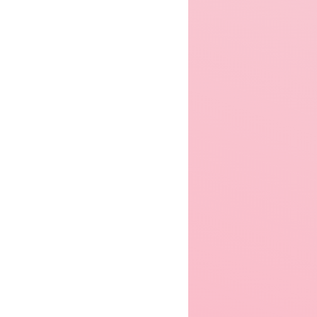
er 2004
Winter 2006
Winter 2007
er 2008
Winter 2009
Winter 2010
er 2011
Winter 2012
Winter 2013
er 2014
Winter 2015
Winter 2016
er 2017
Winter 2018
Winter 2019
er 2020
Winter 2021
Winter 2022
6.62
7.31