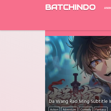
BATCHINDO
ANI
Google Drive ada Limit Download perh
Download Mati Semua? Lapor Melalui 
Da Wang Rao Ming Subtitle I
Action
Adventure
Comedy
Fantasy