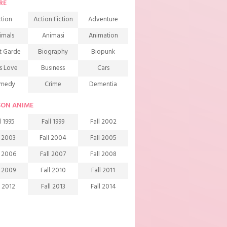
RE
tion
Action Fiction
Adventure
imals
Animasi
Animation
t Garde
Biography
Biopunk
s Love
Business
Cars
medy
Crime
Dementia
mons
Detective
Documentary
SON ANIME
rama
Ecchi
Extreme sports
l 1995
Fall 1999
Fall 2002
mily
Fantasy
Food
l 2003
Fall 2004
Fall 2005
ndship
Game
Gourmet
l 2006
Fall 2007
Fall 2008
arem
Historical
History
l 2009
Fall 2010
Fall 2011
rror
Investigation
Josei
l 2012
Fall 2013
Fall 2014
ids
Law
Life
l 2015
Fall 2016
Fall 2017
agic
Manga
Martial Arts
l 2018
Fall 2019
Fall 2020