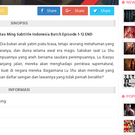
NEW
022
Share
Share
Share
SINOPSIS
o Ming Subtitle Indonesia Batch Episode 1-12 END
u. Dia bukan anak yatim piatu biasa, tetapi seorang metahuman yang
ranya, dan dunia selama awal era magis. Saksikan saat Lu Shu
mpuannya yang aneh bersama saudara perempuannya, Lu Xiaoyu
njang jalan, mereka akan menghadapi peristiwa supernatural,
g kuat di negara mereka. Bagaimana Lu Shu akan membuat yang
an daftar saingan dan lawannya yang tidak pernah berakhir?
INFORMASI
POP
Ming