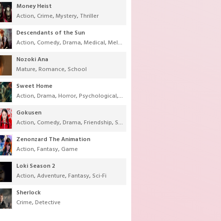
Money Heist
Action
,
Crime
,
Mystery
,
Thriller
Descendants of the Sun
Action
,
Comedy
,
Drama
,
Medical
,
Melodrama
,
Military
,
Romance
Nozoki Ana
Mature
,
Romance
,
School
Sweet Home
Action
,
Drama
,
Horror
,
Psychological
,
Supernatural
,
Thriller
Gokusen
Action
,
Comedy
,
Drama
,
Friendship
,
School
,
Youth
Zenonzard The Animation
Action
,
Fantasy
,
Game
Loki Season 2
Action
,
Adventure
,
Fantasy
,
Sci-Fi
Sherlock
Crime
,
Detective