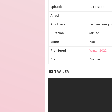
Episode
: 12 Episode
Aired
:
Produsers
: Tencent Pengui
Duration
: Minute
Score
: 7.58
Premiered
:
Winter 2022
Credit
: Anichin
TRAILER