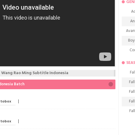
GEN
Ac
An
Avan
Boy
Co
De
SEA
D
Fal
Wang Rao Ming Subtitle Indonesia
Fa
Fal
donesia Batch
Frie
Fal
H
Fal
|
tobox
Ho
Fal
K
Fal
|
tobox
M
Fal