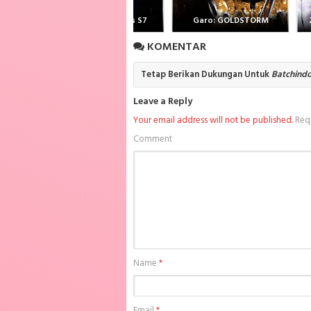
Game of Thrones S7
Garo: GOLDSTORM
KOMENTAR
Tetap Berikan Dukungan Untuk
Batchind
Leave a Reply
Your email address will not be published.
Requ
Comment
Name
*
Email
*