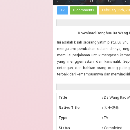
TV
0 comments
February 15th, 2
Download Donghua Da Wang Ra
Ini adalah kisah seorang yatim piatu, Lu Sh
mengalami perubahan dalam dirinya, nega
memulai perjalanan untuk mengasah kema
yang menggemaskan dan karismatik. Sepa
rintangan, dan bahkan orang-orang palin
terbaik dari kemampuannya dan menyingkirk
Title
: Da Wang Rao 
Native Title
: 大王饶命
Type
: TV
Status
: Completed