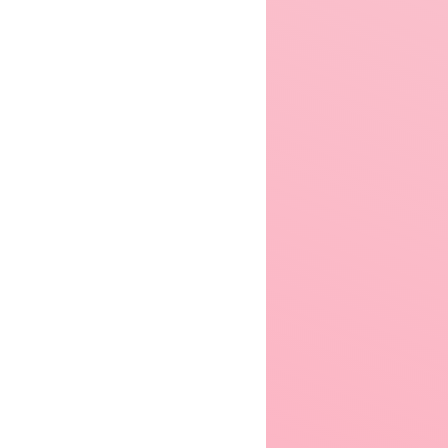
Jigoku-hen
Sekirei
Nanatsu no Taizai: Fundo no Shinpan