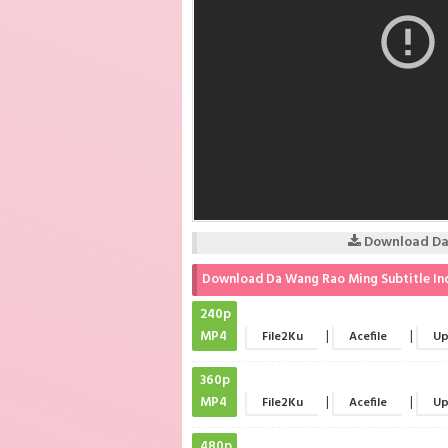
Download Da 
Download Da Wang Rao Ming Subtitle In
240p
MP4
|
|
File2Ku
Acefile
Up
360p
MP4
|
|
File2Ku
Acefile
Up
480p