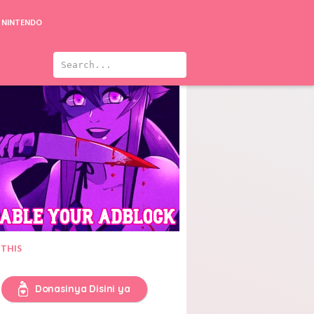
NINTENDO
 THIS
Donasinya Disini ya