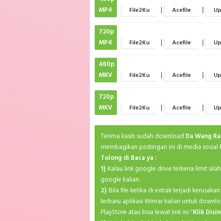
MP4
|
|
File2Ku
Acefile
Up
720p
MP4
|
|
File2Ku
Acefile
Up
480p
MKV
|
|
File2Ku
Acefile
Up
720p
MKV
|
|
File2Ku
Acefile
Up
Terima kasih sudah download
Da Wang Ra
membagikan postingan ini di media sosial
Tolong di Baca ya :
1}
Kalau link google drive terkena limit sil
google kalian.
2}
Bila file ketika di extrak terjadi kerusa
terbaru aplikasi Winrar kalian untuk downlo
PlayStore atau bisa lewat link ini "
Klik Disin