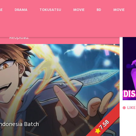
ME
DRAMA
TOKUSATSU
MOVIE
BD
MOVIE
arinya, Pake Acefile/File2Ku untuk mengatasi limit. Link
Fanspage atau Melalui Komentar Dibawah, agar dapat saya
ReUpload.
LIKE
7.58
ndonesia Batch