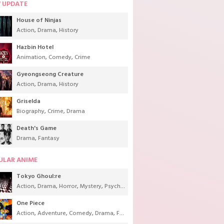
 UPDATE
House of Ninjas
Action
,
Drama
,
History
Hazbin Hotel
Animation
,
Comedy
,
Crime
Gyeongseong Creature
Action
,
Drama
,
History
Griselda
Biography
,
Crime
,
Drama
Death's Game
Drama
,
Fantasy
ULAR ANIME
Tokyo Ghoul:re
Action
,
Drama
,
Horror
,
Mystery
,
Psychological
,
Seinen
,
Supernatural
One Piece
Action
,
Adventure
,
Comedy
,
Drama
,
Fantasy
,
Shounen
,
Super Power