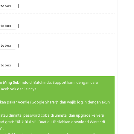
Ma
Fal
|
tobox
Medieva
Spri
M
Spri
|
tobox
Po
Spri
Ro
Spri
|
tobox
S
Spri
Se
Spri
|
tobox
Sh
Spri
Slice
Summ
o Ming Sub Indo
di Batchindo. Support kami dengan cara
Sp
 Facebook dan lainnya
Summ
Superhe
Summ
ahkan paka "Acefile (Google Sharer)" dan wajib log in dengan akun
Th
Summ
kan atau dimintai password coba di uninstal dan upgrade ke versi
Va
Summ
ad gratis "
Klik Disini
" . Buat di HP silahkan download Winrar di
Y
i
" .
Summ