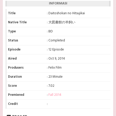
INFORMASI
Title
: Daitoshokan no Hitsujikai
Native Title
: 大図書館の羊飼い
Type
: BD
Status
: Completed
Episode
: 12 Episode
Aired
: Oct 9, 2014
Produsers
: Felix Film
Duration
: 23 Minute
Score
: 7.02
Premiered
:
Fall 2014
Credit
: