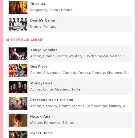
Griselda
Biography
,
Crime
,
Drama
Death's Game
Drama
,
Fantasy
POPULAR ANIME
Tokyo Ghoul:re
Action
,
Drama
,
Horror
,
Mystery
,
Psychological
,
Seinen
,
Supernatural
One Piece
Action
,
Adventure
,
Comedy
,
Drama
,
Fantasy
,
Shounen
,
Super Power
Money Heist
Action
,
Crime
,
Mystery
,
Thriller
Descendants of the Sun
Action
,
Comedy
,
Drama
,
Medical
,
Melodrama
,
Military
,
Romance
Nozoki Ana
Mature
,
Romance
,
School
Sweet Home