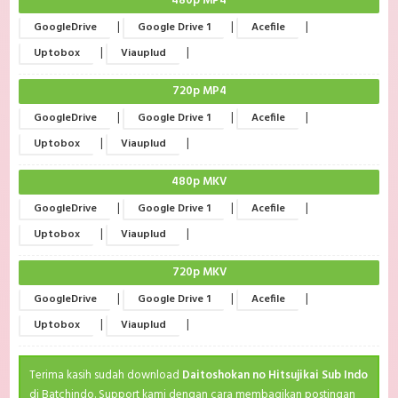
480p MP4
|
|
|
GoogleDrive
Google Drive 1
Acefile
|
|
Uptobox
Viauplud
720p MP4
|
|
|
GoogleDrive
Google Drive 1
Acefile
|
|
Uptobox
Viauplud
480p MKV
|
|
|
GoogleDrive
Google Drive 1
Acefile
|
|
Uptobox
Viauplud
720p MKV
|
|
|
GoogleDrive
Google Drive 1
Acefile
|
|
Uptobox
Viauplud
Terima kasih sudah download
Daitoshokan no Hitsujikai Sub Indo
di Batchindo. Support kami dengan cara membagikan postingan