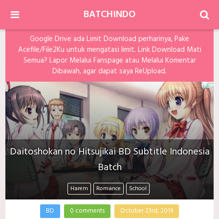
BATCHINDO
Google Drive ada Limit Download perharinya, Pake
Acefile/File2Ku untuk mengatasi limit. Link Download Mati
Semua? Lapor Melalui Fanspage atau Melalui Komentar
Dibawah, agar dapat saya ReUpload.
Daitoshokan no Hitsujikai BD Subtitle Indonesia
Batch
Harem
Romance
School
BD
0 comments
October 23rd, 2019