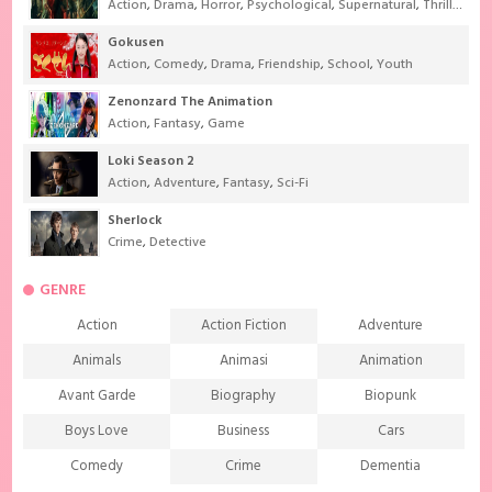
Action
,
Drama
,
Horror
,
Psychological
,
Supernatural
,
Thriller
Gokusen
Action
,
Comedy
,
Drama
,
Friendship
,
School
,
Youth
Zenonzard The Animation
Action
,
Fantasy
,
Game
Loki Season 2
Action
,
Adventure
,
Fantasy
,
Sci-Fi
Sherlock
Crime
,
Detective
GENRE
Action
Action Fiction
Adventure
Animals
Animasi
Animation
Avant Garde
Biography
Biopunk
Boys Love
Business
Cars
Comedy
Crime
Dementia