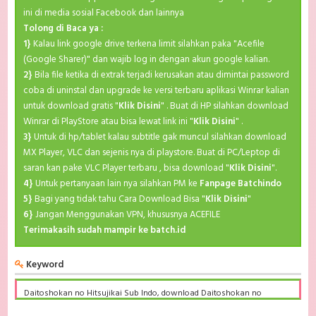
ini di media sosial Facebook dan lainnya
Tolong di Baca ya :
1}
Kalau link google drive terkena limit silahkan paka "Acefile
(Google Sharer)" dan wajib log in dengan akun google kalian.
2}
Bila file ketika di extrak terjadi kerusakan atau dimintai password
coba di uninstal dan upgrade ke versi terbaru aplikasi Winrar kalian
untuk download gratis "
Klik Disini
" . Buat di HP silahkan download
Winrar di PlayStore atau bisa lewat link ini "
Klik Disini
" .
3}
Untuk di hp/tablet kalau subtitle gak muncul silahkan download
MX Player, VLC dan sejenis nya di playstore. Buat di PC/Leptop di
saran kan pake VLC Player terbaru , bisa download "
Klik Disini
".
4}
Untuk pertanyaan lain nya silahkan PM ke
Fanpage Batchindo
5}
Bagi yang tidak tahu Cara Download Bisa "
Klik Disini
"
6}
Jangan Menggunakan VPN, khususnya ACEFILE
Terimakasih sudah mampir ke batch.id
Keyword
Daitoshokan no Hitsujikai Sub Indo, download Daitoshokan no
Hitsujikai Sub Indo Batch, Daitoshokan no Hitsujikai BD Subtitle
Indonesia komplit, download Daitoshokan no Hitsujikai Sub indo