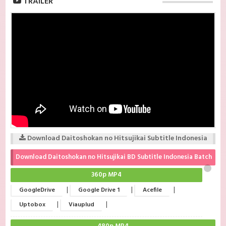
TRAILER
Download Daitoshokan no Hitsujikai Subtitle Indonesia
Download Daitoshokan no Hitsujikai BD Subtitle Indonesia Batch
360p MP4
|
|
|
GoogleDrive
Google Drive 1
Acefile
|
|
Uptobox
Viauplud