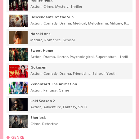
Money Heist
Action
,
Crime
,
Mystery
,
Thriller
Descendants of the Sun
Action
,
Comedy
,
Drama
,
Medical
,
Melodrama
,
Military
,
Romance
Nozoki Ana
Mature
,
Romance
,
School
Sweet Home
Action
,
Drama
,
Horror
,
Psychological
,
Supernatural
,
Thriller
Gokusen
Action
,
Comedy
,
Drama
,
Friendship
,
School
,
Youth
Zenonzard The Animation
Action
,
Fantasy
,
Game
Loki Season 2
Action
,
Adventure
,
Fantasy
,
Sci-Fi
Sherlock
Crime
,
Detective
GENRE