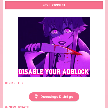
LIKE THIS
Donasinya Disini ya
NEW UPDATE