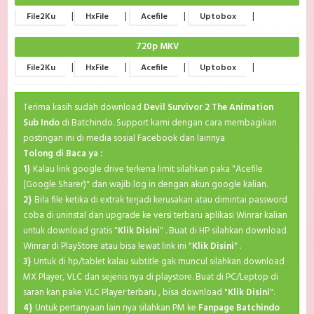
|
|
|
|
File2Ku
HxFile
Acefile
Uptobox
720p MKV
|
|
|
|
File2Ku
HxFile
Acefile
Uptobox
Terima kasih sudah download
Devil Survivor 2 The Animation
Sub Indo
di Batchindo. Support kami dengan cara membagikan
postingan ini di media sosial Facebook dan lainnya
Tolong di Baca ya :
1}
Kalau link google drive terkena limit silahkan paka "Acefile
(Google Sharer)" dan wajib log in dengan akun google kalian.
2}
Bila file ketika di extrak terjadi kerusakan atau dimintai password
coba di uninstal dan upgrade ke versi terbaru aplikasi Winrar kalian
untuk download gratis "
Klik Disini
" . Buat di HP silahkan download
Winrar di PlayStore atau bisa lewat link ini "
Klik Disini
" .
3}
Untuk di hp/tablet kalau subtitle gak muncul silahkan download
MX Player, VLC dan sejenis nya di playstore. Buat di PC/Leptop di
saran kan pake VLC Player terbaru , bisa download "
Klik Disini
".
4}
Untuk pertanyaan lain nya silahkan PM ke
Fanpage Batchindo