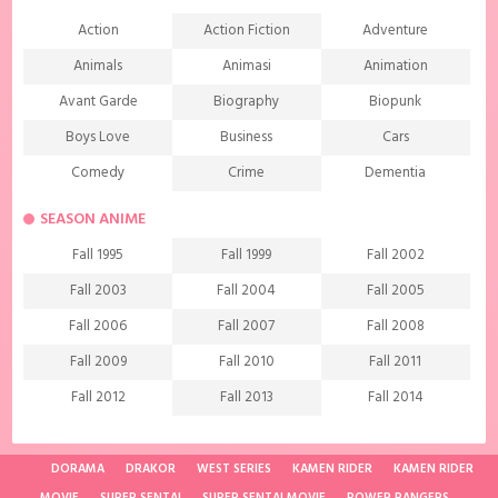
Action
Action Fiction
Adventure
Animals
Animasi
Animation
Avant Garde
Biography
Biopunk
Boys Love
Business
Cars
Comedy
Crime
Dementia
Demons
Detective
Documentary
SEASON ANIME
Drama
Ecchi
Extreme sports
Fall 1995
Fall 1999
Fall 2002
Family
Fantasy
Food
Fall 2003
Fall 2004
Fall 2005
Friendship
Game
Gourmet
Fall 2006
Fall 2007
Fall 2008
Harem
Historical
History
Fall 2009
Fall 2010
Fall 2011
Horror
Investigation
Josei
Fall 2012
Fall 2013
Fall 2014
Kids
Law
Life
Fall 2015
Fall 2016
Fall 2017
Magic
Manga
Martial Arts
Fall 2018
Fall 2019
Fall 2020
DORAMA
DRAKOR
WEST SERIES
KAMEN RIDER
KAMEN RIDER
Mature
Mecha
Medical
MOVIE
SUPER SENTAI
SUPER SENTAI MOVIE
POWER RANGERS