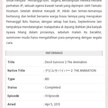
untuk menjadi "Pemanggil Iblis." Segera, kemampuan mereka menarik
perhatian JP, sebuah agensi bawah tanah yang dipimpin oleh Yamato
Houtsuin. Setelah direkrut menjadi JP, Hibiki dan teman-temannya
bertarung dan terikat bersama warga biasa lainnya yang merupakan
Pemanggil Iblis. Namun, dengan setiap hari baru, Septentrione lain
tampaknya mendatangkan malapetaka di Jepang. Bahkan jika banyak
nyawa hilang dalam prosesnya, sebelum malam itu berakhir,
summoner muda harus mengalahkan para penyerang dengan segala
cara.
INFORMASI
Title
: Devil Survivor 2 The Animation
Native Title
: デビルサバイバー２ THE ANIMATION
Type
: BD
Status
: Completed
Episode
: 13 Episode
Aired
: Apr 5, 2013