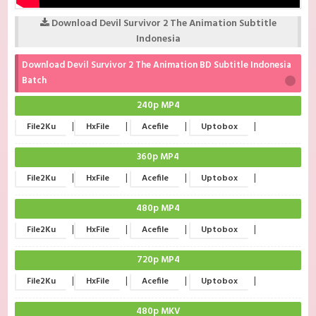
Download Devil Survivor 2 The Animation Subtitle
Indonesia
Download Devil Survivor 2 The Animation BD Subtitle Indonesia
Batch
240p MP4
|
|
|
|
File2Ku
HxFile
Acefile
Uptobox
360p MP4
|
|
|
|
File2Ku
HxFile
Acefile
Uptobox
480p MP4
|
|
|
|
File2Ku
HxFile
Acefile
Uptobox
720p MP4
|
|
|
|
File2Ku
HxFile
Acefile
Uptobox
480p MKV