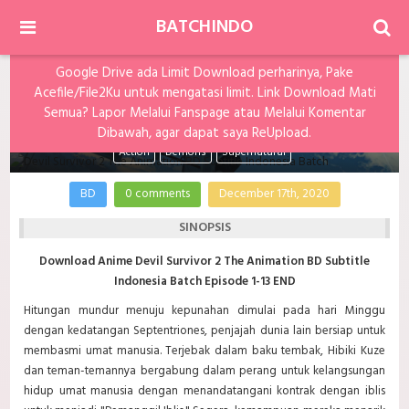
BATCHINDO
Google Drive ada Limit Download perharinya, Pake
Devil Survivor 2 The Animation BD Subtitle
Acefile/File2Ku untuk mengatasi limit. Link Download Mati
Indonesia Batch
Semua? Lapor Melalui Fanspage atau Melalui Komentar
Dibawah, agar dapat saya ReUpload.
Action
Demons
Supernatural
BD
0 comments
December 17th, 2020
SINOPSIS
Download Anime Devil Survivor 2 The Animation BD Subtitle
Indonesia Batch Episode 1-13 END
Hitungan mundur menuju kepunahan dimulai pada hari Minggu
dengan kedatangan Septentriones, penjajah dunia lain bersiap untuk
membasmi umat manusia. Terjebak dalam baku tembak, Hibiki Kuze
dan teman-temannya bergabung dalam perang untuk kelangsungan
hidup umat manusia dengan menandatangani kontrak dengan iblis