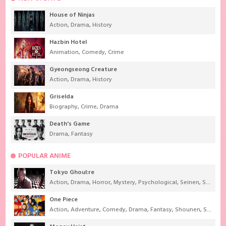
House of Ninjas
Action
,
Drama
,
History
Hazbin Hotel
Animation
,
Comedy
,
Crime
Gyeongseong Creature
Action
,
Drama
,
History
Griselda
Biography
,
Crime
,
Drama
Death's Game
Drama
,
Fantasy
POPULAR ANIME
Tokyo Ghoul:re
Action
,
Drama
,
Horror
,
Mystery
,
Psychological
,
Seinen
,
Supernatural
One Piece
Action
,
Adventure
,
Comedy
,
Drama
,
Fantasy
,
Shounen
,
Super Power