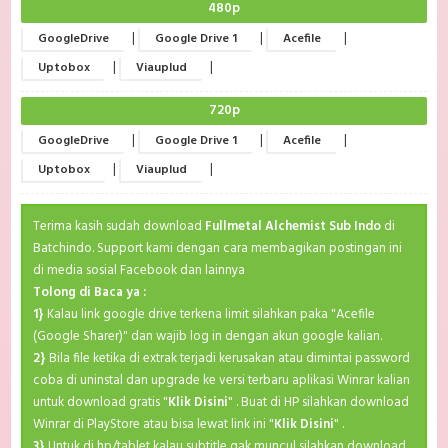
480p
|
|
|
GoogleDrive
Google Drive 1
Acefile
|
|
Uptobox
Viauplud
720p
|
|
|
GoogleDrive
Google Drive 1
Acefile
|
|
Uptobox
Viauplud
Terima kasih sudah download
Fullmetal Alchemist Sub Indo
di
Batchindo. Support kami dengan cara membagikan postingan ini
di media sosial Facebook dan lainnya
Tolong di Baca ya :
1}
Kalau link google drive terkena limit silahkan paka "Acefile
(Google Sharer)" dan wajib log in dengan akun google kalian.
2}
Bila file ketika di extrak terjadi kerusakan atau dimintai password
coba di uninstal dan upgrade ke versi terbaru aplikasi Winrar kalian
untuk download gratis "
Klik Disini
" . Buat di HP silahkan download
Winrar di PlayStore atau bisa lewat link ini "
Klik Disini
" .
3}
Untuk di hp/tablet kalau subtitle gak muncul silahkan download