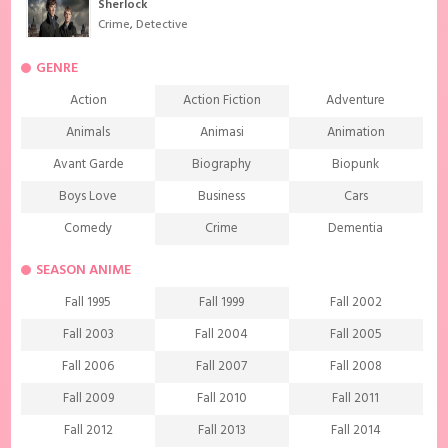
Sherlock
Crime
,
Detective
GENRE
Action
Action Fiction
Adventure
Animals
Animasi
Animation
Avant Garde
Biography
Biopunk
Boys Love
Business
Cars
Comedy
Crime
Dementia
Demons
Detective
Documentary
SEASON ANIME
Drama
Ecchi
Extreme sports
Fall 1995
Fall 1999
Fall 2002
Family
Fantasy
Food
Fall 2003
Fall 2004
Fall 2005
Friendship
Game
Gourmet
Fall 2006
Fall 2007
Fall 2008
Harem
Historical
History
Fall 2009
Fall 2010
Fall 2011
Horror
Investigation
Josei
Fall 2012
Fall 2013
Fall 2014