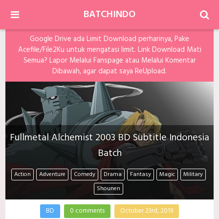
BATCHINDO
Google Drive ada Limit Download perharinya, Pake
Acefile/File2Ku untuk mengatasi limit. Link Download Mati
Semua? Lapor Melalui Fanspage atau Melalui Komentar
Dibawah, agar dapat saya ReUpload.
Fullmetal Alchemist 2003 BD Subtitle Indonesia
Batch
Action
Adventure
Comedy
Drama
Fantasy
Magic
Military
Shounen
BD
0 comments
October 23rd, 2019