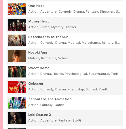
One Piece
Action
,
Adventure
,
Comedy
,
Drama
,
Fantasy
,
Shounen
,
Super Power
Money Heist
Action
,
Crime
,
Mystery
,
Thriller
Descendants of the Sun
Action
,
Comedy
,
Drama
,
Medical
,
Melodrama
,
Military
,
Romance
Nozoki Ana
Mature
,
Romance
,
School
Sweet Home
Action
,
Drama
,
Horror
,
Psychological
,
Supernatural
,
Thriller
Gokusen
Action
,
Comedy
,
Drama
,
Friendship
,
School
,
Youth
Zenonzard The Animation
Action
,
Fantasy
,
Game
Loki Season 2
Action
,
Adventure
,
Fantasy
,
Sci-Fi