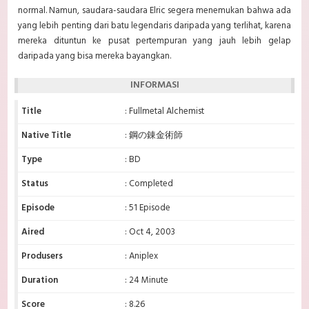
normal. Namun, saudara-saudara Elric segera menemukan bahwa ada
yang lebih penting dari batu legendaris daripada yang terlihat, karena
mereka dituntun ke pusat pertempuran yang jauh lebih gelap
daripada yang bisa mereka bayangkan.
INFORMASI
Title
: Fullmetal Alchemist
Native Title
: 鋼の錬金術師
Type
: BD
Status
: Completed
Episode
: 51 Episode
Aired
: Oct 4, 2003
Produsers
: Aniplex
Duration
: 24 Minute
Score
: 8.26