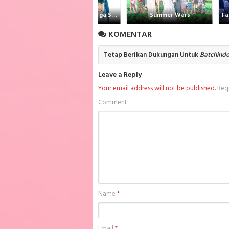
Boku wa Tomodachi ga Sukunai
Summer Wars
KOMENTAR
Tetap Berikan Dukungan Untuk
Batchind
Leave a Reply
Your email address will not be published.
Requ
Comment
Name
*
Email
*