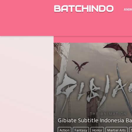
BATCHINDO
ANI
Google Drive ada Limit Download perh
Download Mati Semua? Lapor Melalui 
Gibiate Subtitle Indonesia B
Action
Fantasy
Horror
Martial Arts