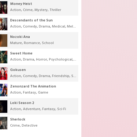
Money Heist
Action
,
Crime
,
Mystery
,
Thriller
Descendants of the Sun
Action
,
Comedy
,
Drama
,
Medical
,
Melodrama
,
Military
,
Romance
Nozoki Ana
Mature
,
Romance
,
School
Sweet Home
Action
,
Drama
,
Horror
,
Psychological
,
Supernatural
,
Thriller
Gokusen
Action
,
Comedy
,
Drama
,
Friendship
,
School
,
Youth
Zenonzard The Animation
Action
,
Fantasy
,
Game
Loki Season 2
Action
,
Adventure
,
Fantasy
,
Sci-Fi
Sherlock
Crime
,
Detective