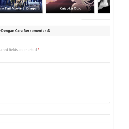
Fairy Tail Movie 2: Dragon Cry
Kaizoku Oujo
Bad and Cr
o
Dengan Cara Berkomentar :D
ired fields are marked
*