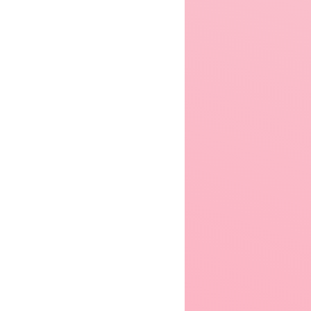
azy
Grisaia: Phantom Trigger The Animation - Stargazer
One Piece Film: Gold