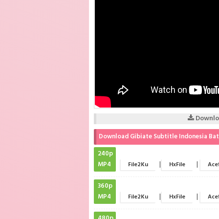
Downloa
Download Gibiate Subtitle Indonesia Ba
240p
MP4
|
|
File2Ku
HxFile
Acef
360p
MP4
|
|
File2Ku
HxFile
Acef
480p