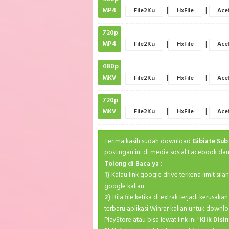
MP4
|
|
File2Ku
HxFile
Acef
720p
MP4
|
|
File2Ku
HxFile
Acef
480p
MKV
|
|
File2Ku
HxFile
Acef
720p
MKV
|
|
File2Ku
HxFile
Acef
Terima kasih sudah download
Gibiate Sub
postingan ini di media sosial Facebook dan
Tolong di Baca ya :
1}
Kalau link google drive terkena limit sil
google kalian.
2}
Bila file ketika di extrak terjadi kerusa
terbaru aplikasi Winrar kalian untuk downlo
PlayStore atau bisa lewat link ini "
Klik Disin