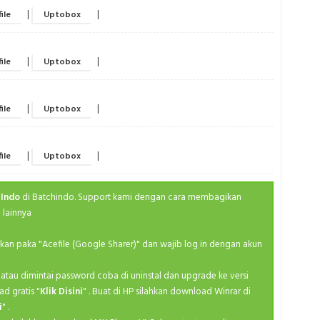
Ma
Fal
|
|
ile
Uptobox
Medieva
Spri
M
Spri
|
|
ile
Uptobox
Po
Spri
Ro
Spri
|
|
ile
Uptobox
S
Spri
Se
Spri
|
|
ile
Uptobox
Sh
Spri
Slice
Summ
 Indo
di Batchindo. Support kami dengan cara membagikan
Sp
 lainnya
Summ
Superhe
Summ
ahkan paka "Acefile (Google Sharer)" dan wajib log in dengan akun
Th
Summ
kan atau dimintai password coba di uninstal dan upgrade ke versi
Va
Summ
ad gratis "
Klik Disini
" . Buat di HP silahkan download Winrar di
Y
i
" .
Summ