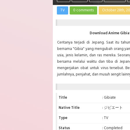
TV
0 comments
October 28th, 2
Download Anime Gibiat
Ceritanya terjadi di Jepang. Saat itu tah
bernama "Gibia" yang mengubah orang yang
usia, jenis kelamin, dan ras mereka. Seor
bersama melalui waktu dan tiba di Jepa
mengerjakan obat untuk virus tersebut. 
jumlahnya, penjahat, dan musuh sengit lai
Title
: Gibiate
Native Title
: ジビエート
Type
: TV
Status
: Completed