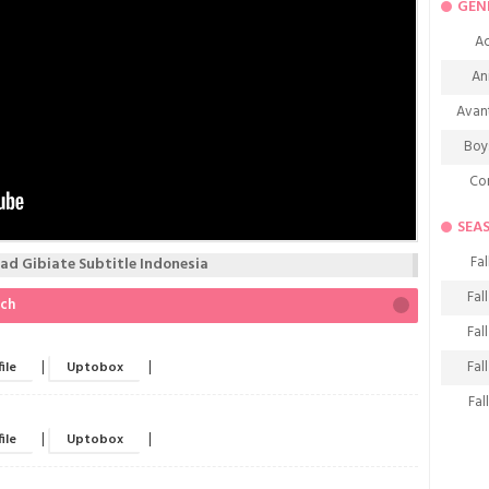
GEN
Ac
An
Avan
Boy
Co
De
SEA
D
Fal
d Gibiate Subtitle Indonesia
Fa
Fal
tch
Frie
Fal
H
Fal
|
|
ile
Uptobox
Ho
Fal
K
Fal
|
|
ile
Uptobox
M
Fal