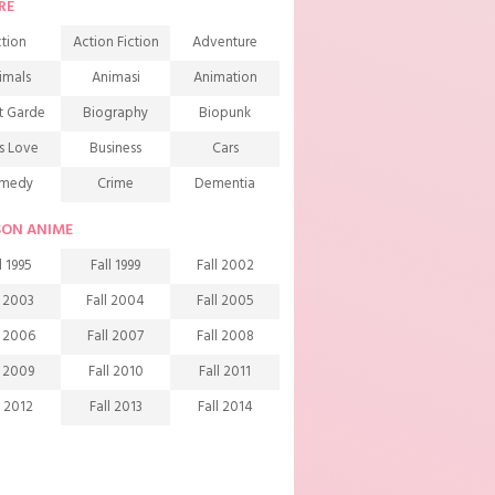
RE
tion
Action Fiction
Adventure
imals
Animasi
Animation
t Garde
Biography
Biopunk
s Love
Business
Cars
medy
Crime
Dementia
mons
Detective
Documentary
SON ANIME
rama
Ecchi
Extreme sports
l 1995
Fall 1999
Fall 2002
mily
Fantasy
Food
l 2003
Fall 2004
Fall 2005
ndship
Game
Gourmet
l 2006
Fall 2007
Fall 2008
arem
Historical
History
l 2009
Fall 2010
Fall 2011
rror
Investigation
Josei
l 2012
Fall 2013
Fall 2014
ids
Law
Life
l 2015
Fall 2016
Fall 2017
agic
Manga
Martial Arts
l 2018
Fall 2019
Fall 2020