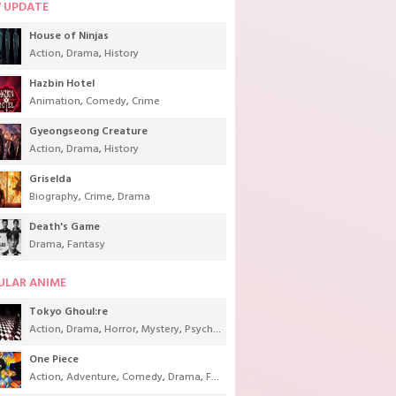
 UPDATE
House of Ninjas
Action
,
Drama
,
History
Hazbin Hotel
Animation
,
Comedy
,
Crime
Gyeongseong Creature
Action
,
Drama
,
History
Griselda
Biography
,
Crime
,
Drama
Death's Game
Drama
,
Fantasy
ULAR ANIME
Tokyo Ghoul:re
Action
,
Drama
,
Horror
,
Mystery
,
Psychological
,
Seinen
,
Supernatural
One Piece
Action
,
Adventure
,
Comedy
,
Drama
,
Fantasy
,
Shounen
,
Super Power