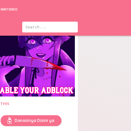
NINTENDO
 THIS
Donasinya Disini ya