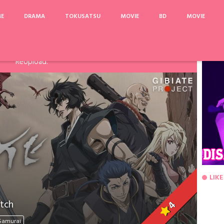
ME
DRAMA
TOKUSATSU
MOVIE
BD
MOVIE
arinya, Pake Acefile/File2Ku untuk mengatasi limit. Link
Fanspage atau Melalui Komentar Dibawah, agar dapat saya
ReUpload.
LIKE
atch
4
Samurai