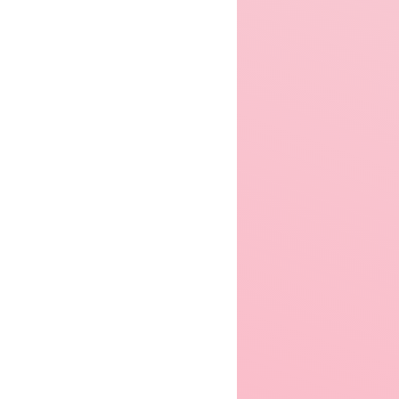
er 2004
Winter 2006
Winter 2007
er 2008
Winter 2009
Winter 2010
er 2011
Winter 2012
Winter 2013
er 2014
Winter 2015
Winter 2016
er 2017
Winter 2018
Winter 2019
er 2020
Winter 2021
Winter 2022
8.09
6.8