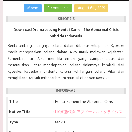
Movie
0 comments
August 6th, 2019
SINOPSIS
Download Drama Jepang Hentai Kamen The Abnormal Crisis
Subtitle Indonesia
Berita tentang hilangnya celana dalam dibahas setiap hari. Kyosuke
masih mengenakan celana dalam Aiko untuk melawan kejahatan.
Sementara itu, Aiko memiliki emosi yang campur aduk dan
memutuskan untuk mendapatkan celana dalamnya kembali dari
Kyosuke. Kyosuke menderita karena kehilangan celana Aiko dan
menghilang. Musuh terbesar belum muncul di depan Kyosuke.
INFORMASI
Title
: Hentai Kamen: The Abnormal Crisis
Native Title
:
HK 変態仮面 アブノーマル・クライシス
Type
: Movie