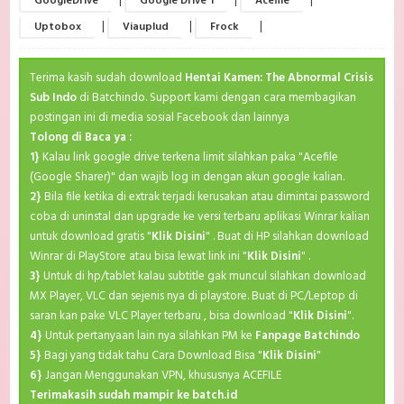
|
|
|
GoogleDrive
Google Drive 1
Acefile
|
|
|
Uptobox
Viauplud
Frock
Terima kasih sudah download
Hentai Kamen: The Abnormal Crisis
Sub Indo
di Batchindo. Support kami dengan cara membagikan
postingan ini di media sosial Facebook dan lainnya
Tolong di Baca ya :
1}
Kalau link google drive terkena limit silahkan paka "Acefile
(Google Sharer)" dan wajib log in dengan akun google kalian.
2}
Bila file ketika di extrak terjadi kerusakan atau dimintai password
coba di uninstal dan upgrade ke versi terbaru aplikasi Winrar kalian
untuk download gratis "
Klik Disini
" . Buat di HP silahkan download
Winrar di PlayStore atau bisa lewat link ini "
Klik Disini
" .
3}
Untuk di hp/tablet kalau subtitle gak muncul silahkan download
MX Player, VLC dan sejenis nya di playstore. Buat di PC/Leptop di
saran kan pake VLC Player terbaru , bisa download "
Klik Disini
".
4}
Untuk pertanyaan lain nya silahkan PM ke
Fanpage Batchindo
5}
Bagi yang tidak tahu Cara Download Bisa "
Klik Disini
"
6}
Jangan Menggunakan VPN, khususnya ACEFILE
Terimakasih sudah mampir ke batch.id