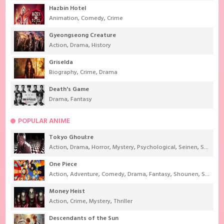
Hazbin Hotel
Animation
,
Comedy
,
Crime
Gyeongseong Creature
Action
,
Drama
,
History
Griselda
Biography
,
Crime
,
Drama
Death's Game
Drama
,
Fantasy
POPULAR ANIME
Tokyo Ghoul:re
Action
,
Drama
,
Horror
,
Mystery
,
Psychological
,
Seinen
,
Supernatural
One Piece
Action
,
Adventure
,
Comedy
,
Drama
,
Fantasy
,
Shounen
,
Super Power
Money Heist
Action
,
Crime
,
Mystery
,
Thriller
Descendants of the Sun