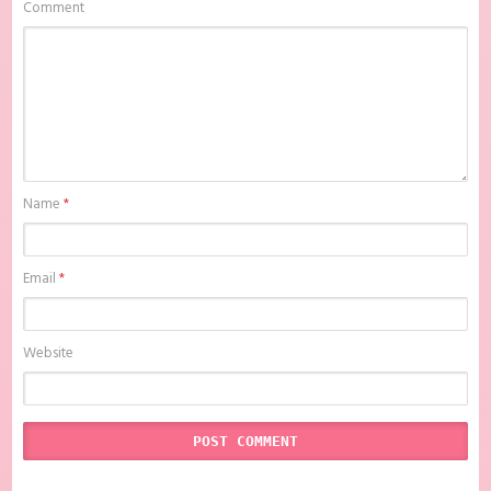
Comment
donwload Hentai Kamen: The Abnormal Crisis Batch Subtitle Indonesia
sub indo, donwload Hentai Kamen: The Abnormal Crisis Batch Subtitle
Indonesia , donwload Hentai Kamen: The Abnormal Crisis Batch
Subtitle Indonesia batch sub indo , download anime Hentai Kamen:
The Abnormal Crisis Batch Subtitle Indonesia , anime Hentai Kamen:
The Abnormal Crisis Batch Subtitle Indonesia , download anime mp4 ,
mkv , bd sub indo , download anime sub indo , download anime sub
indo Hentai Kamen: The Abnormal Crisis Batch Subtitle Indonesia,
Batchindo
Name
*
Email
*
Website