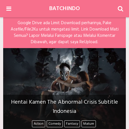
BATCHINDO
Google Drive ada Limit Download perharinya, Pake
Acefile/File2Ku untuk mengatasi limit. Link Download Mati
Semua? Lapor Melalui Fanspage atau Melalui Komentar
Dibawah, agar dapat saya ReUpload.
Hentai Kamen The Abnormal Crisis Subtitle
Indonesia
Action
Comedy
Fantasy
Mature