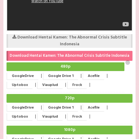
Download Hentai Kamen: The Abnormal Crisis Subtitle
Indonesia
Download Hentai Kamen: The Abnormal Crisis Subtitle Indonesia
480p
|
|
|
GoogleDrive
Google Drive 1
Acefile
|
|
|
Uptobox
Viauplud
Frock
720p
|
|
|
GoogleDrive
Google Drive 1
Acefile
|
|
|
Uptobox
Viauplud
Frock
1080p