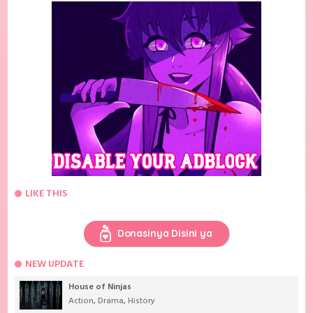
LIKE THIS
Donasinya Disini ya
NEW UPDATE
House of Ninjas
Action
,
Drama
,
History