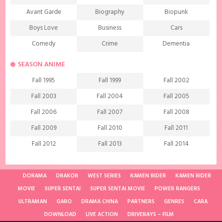
Avant Garde
Biography
Biopunk
Boys Love
Business
Cars
Comedy
Crime
Dementia
Demons
Detective
Documentary
SEASON ANIME
Drama
Ecchi
Extreme sports
Fall 1995
Fall 1999
Fall 2002
Family
Fantasy
Food
Fall 2003
Fall 2004
Fall 2005
Friendship
Game
Gourmet
Fall 2006
Fall 2007
Fall 2008
Harem
Historical
History
Fall 2009
Fall 2010
Fall 2011
Horror
Investigation
Josei
Fall 2012
Fall 2013
Fall 2014
Kids
Law
Life
Fall 2015
Fall 2016
Fall 2017
Magic
Manga
Martial Arts
Fall 2018
Fall 2019
Fall 2020
DORAMA
DRAKOR
WEST SERIES
KAMEN RIDER
KAMEN RIDER
Mature
Mecha
Medical
MOVIE
SUPER SENTAI
SUPER SENTAI MOVIE
POWER RANGERS
Fall 2021
Spring 1997
Spring 1998
ULTRAMAN
Medieval fantasy
GARO
DRAMA CHINA
Melodrama
PARTNERS
GENRES
Military
CARA
Spring 2001
Spring 2002
Spring 2004
DOWNLOAD
LIVE ACTION
DRIVERAYS – FILM
Music
Mystery
Parody