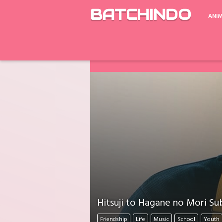
BATCHINDO
ANI
Google Drive ada Limit Download perh
Download Mati Semua? Lapor Melalui 
Hitsuji to Hagane no Mori Sub
Friendship
Life
Music
School
Youth