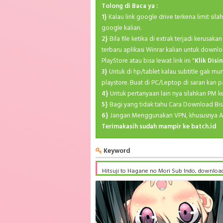
Tolong di Baca ya :
1}
Kalau link google drive terkena limit sil
google kalian.
2}
Bila file ketika di extrak terjadi kerusa
terbaru aplikasi Winrar kalian untuk downlo
PlayStore atau bisa lewat link ini "
Klik Disin
3}
Untuk di hp/tablet kalau subtitle gak mu
playstore. Buat di PC/Leptop di saran kan p
4}
Untuk pertanyaan lain nya silahkan PM 
5}
Bagi yang tidak tahu Cara Download Bis
6}
Jangan Menggunakan VPN, khususnya A
Terimakasih sudah mampir ke batch.id
Keyword
Hitsuji to Hagane no Mori Sub Indo, download
BD Subtitle Indonesia komplit, download Hits
no Mori batch subtitle indonesia, Hitsuji to 
Hitsuji to Hagane no Mori Batch Subtitle Indo
kurogaze, Hitsuji to Hagane no Mori Batch Sub
Indonesia animeindo, Hitsuji to Hagane no M
Hagane no Mori Batch Subtitle Indonesia batc