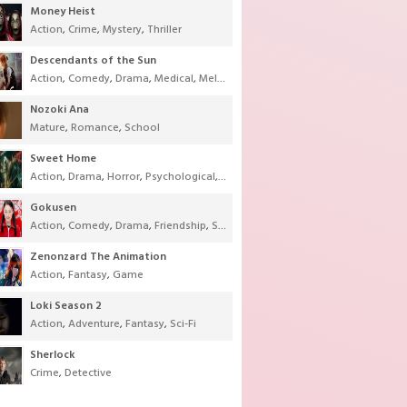
Money Heist
Action
,
Crime
,
Mystery
,
Thriller
Descendants of the Sun
Action
,
Comedy
,
Drama
,
Medical
,
Melodrama
,
Military
,
Romance
Nozoki Ana
Mature
,
Romance
,
School
Sweet Home
Action
,
Drama
,
Horror
,
Psychological
,
Supernatural
,
Thriller
Gokusen
Action
,
Comedy
,
Drama
,
Friendship
,
School
,
Youth
Zenonzard The Animation
Action
,
Fantasy
,
Game
Loki Season 2
Action
,
Adventure
,
Fantasy
,
Sci-Fi
Sherlock
Crime
,
Detective