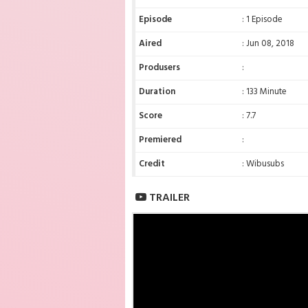
Episode
: 1 Episode
Aired
: Jun 08, 2018
Produsers
:
Duration
: 133 Minute
Score
: 7.7
Premiered
:
Credit
: Wibusubs
TRAILER