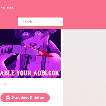
NINTENDO
 THIS
Donasinya Disini ya