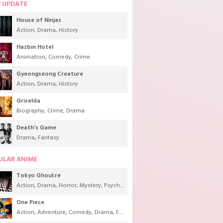
 UPDATE
House of Ninjas
Action
,
Drama
,
History
Hazbin Hotel
Animation
,
Comedy
,
Crime
Gyeongseong Creature
Action
,
Drama
,
History
Griselda
Biography
,
Crime
,
Drama
Death's Game
Drama
,
Fantasy
ULAR ANIME
Tokyo Ghoul:re
Action
,
Drama
,
Horror
,
Mystery
,
Psychological
,
Seinen
,
Supernatural
One Piece
Action
,
Adventure
,
Comedy
,
Drama
,
Fantasy
,
Shounen
,
Super Power