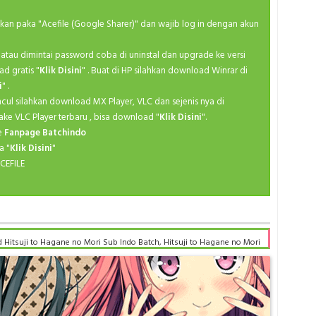
Ma
Fal
ahkan paka "Acefile (Google Sharer)" dan wajib log in dengan akun
Medieva
Spri
M
kan atau dimintai password coba di uninstal dan upgrade ke versi
Spri
ad gratis "
Klik Disini
" . Buat di HP silahkan download Winrar di
Po
Spri
i
" .
Ro
Spri
ncul silahkan download MX Player, VLC dan sejenis nya di
S
ake VLC Player terbaru , bisa download "
Klik Disini
".
Spri
ke
Fanpage Batchindo
Se
Spri
a "
Klik Disini
"
Sh
CEFILE
Spri
Slice
Summ
Sp
Summ
Superhe
Summ
 Hitsuji to Hagane no Mori Sub Indo Batch, Hitsuji to Hagane no Mori
Th
uji to Hagane no Mori Sub indo batch google drive, Hitsuji to Hagane
Summ
Hagane no Mori mp4 batch, Hitsuji to Hagane no Mori Sub Indo x265,
Va
nesia bd, Hitsuji to Hagane no Mori Batch Subtitle Indonesia
Summ
title Indonesia anibatch, Hitsuji to Hagane no Mori Batch Subtitle
Y
ori Batch Subtitle Indonesia samehadaku , donwload anime Hitsuji to
Summ
h , donwload Hitsuji to Hagane no Mori Batch Subtitle Indonesia sub