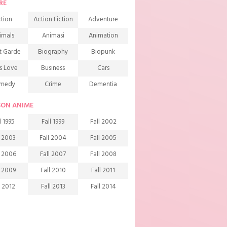
RE
tion
Action Fiction
Adventure
imals
Animasi
Animation
t Garde
Biography
Biopunk
s Love
Business
Cars
medy
Crime
Dementia
mons
Detective
Documentary
SON ANIME
rama
Ecchi
Extreme sports
l 1995
Fall 1999
Fall 2002
mily
Fantasy
Food
l 2003
Fall 2004
Fall 2005
ndship
Game
Gourmet
l 2006
Fall 2007
Fall 2008
arem
Historical
History
l 2009
Fall 2010
Fall 2011
rror
Investigation
Josei
l 2012
Fall 2013
Fall 2014
ids
Law
Life
l 2015
Fall 2016
Fall 2017
agic
Manga
Martial Arts
l 2018
Fall 2019
Fall 2020