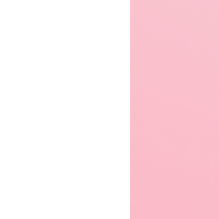
er 2004
Winter 2006
Winter 2007
er 2008
Winter 2009
Winter 2010
7.7
8.1
er 2011
Winter 2012
Winter 2013
er 2014
Winter 2015
Winter 2016
er 2017
Winter 2018
Winter 2019
STER
Scams
Beastars 2nd Season
er 2020
Winter 2021
Winter 2022