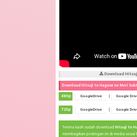
Download Hitsuji
Download Hitsuji to Hagane no Mori Subt
480p
|
GoogleDrive
Google Driv
720p
|
GoogleDrive
Google Driv
Terima kasih sudah download
Hitsuji to 
membagikan postingan ini di media sosial