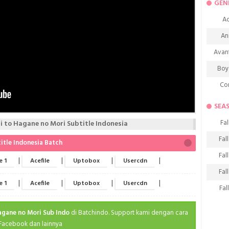
GEN
Ac
An
Avan
Boy
Co
De
SEA
D
Fal
 to Hagane no Mori Subtitle Indonesia
Fa
Fal
itle Indonesia Batch
Frie
Fal
|
|
|
|
e 1
Acefile
Uptobox
Usercdn
H
Fal
Ho
|
|
|
|
e 1
Acefile
Uptobox
Usercdn
Fal
K
Fal
Hagane no Mori Sub Indo
di Batchindo. Support kami dengan cara
M
Fal
 Facebook dan lainnya