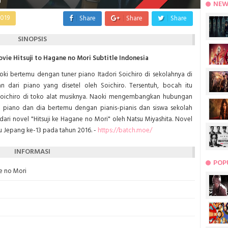
NEW
2019
Share
Share
Share
SINOPSIS
ie Hitsuji to Hagane no Mori Subtitle Indonesia
i bertemu dengan tuner piano Itadori Soichiro di sekolahnya di
dari piano yang disetel oleh Soichiro. Tersentuh, bocah itu
oichiro di toko alat musiknya. Naoki mengembangkan hubungan
 piano dan dia bertemu dengan pianis-pianis dan siswa sekolah
ari novel "Hitsuji ke Hagane no
Mori" oleh Natsu Miyashita. Novel
 Jepang ke-13 pada tahun 2016. -
https://batch.moe/
INFORMASI
POP
ne no Mori