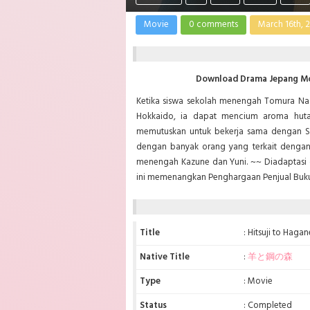
Movie
0 comments
March 16th, 
Download Drama Jepang Mov
Ketika siswa sekolah menengah Tomura Naok
Hokkaido, ia dapat mencium aroma hutan 
memutuskan untuk bekerja sama dengan S
dengan banyak orang yang terkait dengan
menengah Kazune dan Yuni. ~~ Diadaptasi d
ini memenangkan Penghargaan Penjual Buku
Title
: Hitsuji to Haga
Native Title
:
羊と鋼の森
Type
: Movie
Status
: Completed