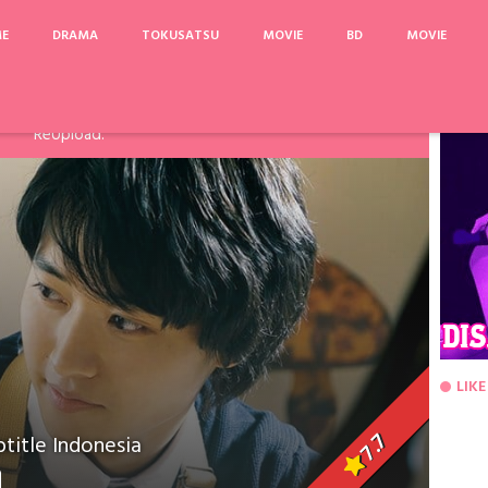
ME
DRAMA
TOKUSATSU
MOVIE
BD
MOVIE
arinya, Pake Acefile/File2Ku untuk mengatasi limit. Link
Fanspage atau Melalui Komentar Dibawah, agar dapat saya
ReUpload.
LIKE
7.7
title Indonesia