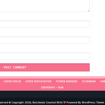
SUPER SENTAI
SUPER SENTAI MOVIE
POWER RANGERS
ULTRAMAN
GA
DRIVERAYS – FILM
reserved © Copyright 2026, Batchindo Created With
Powered By
WordPress
Theme