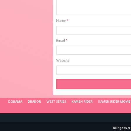
Name
*
Email
*
Website
DORAMA
DRAKOR
WEST SERIES
KAMEN RIDER
KAMEN RIDER MOVIE
All rights 