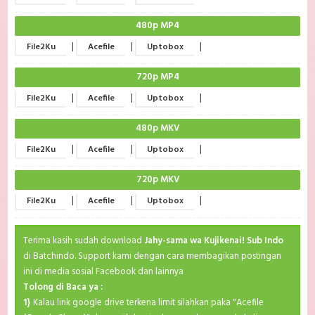
480p MP4
|
|
|
File2Ku
Acefile
Uptobox
720p MP4
|
|
|
File2Ku
Acefile
Uptobox
480p MKV
|
|
|
File2Ku
Acefile
Uptobox
720p MKV
|
|
|
File2Ku
Acefile
Uptobox
Terima kasih sudah download
Jahy-sama wa Kujikenai! Sub Indo
di Batchindo. Support kami dengan cara membagikan postingan
ini di media sosial Facebook dan lainnya
Tolong di Baca ya :
1}
Kalau link google drive terkena limit silahkan paka "Acefile