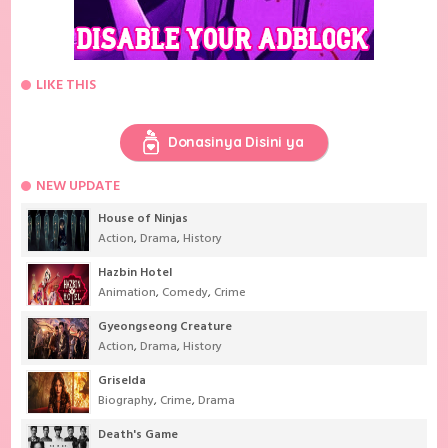
LIKE THIS
Donasinya Disini ya
NEW UPDATE
House of Ninjas
Action
,
Drama
,
History
Hazbin Hotel
Animation
,
Comedy
,
Crime
Gyeongseong Creature
Action
,
Drama
,
History
Griselda
Biography
,
Crime
,
Drama
Death's Game