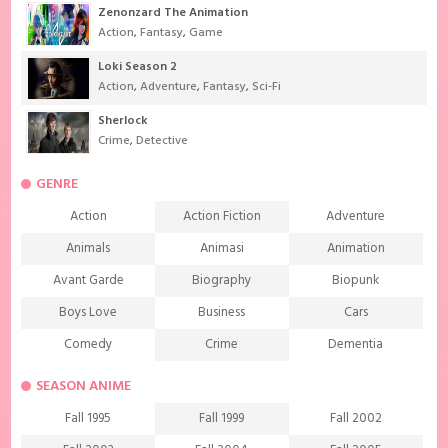
Zenonzard The Animation
Action
,
Fantasy
,
Game
Loki Season 2
Action
,
Adventure
,
Fantasy
,
Sci-Fi
Sherlock
Crime
,
Detective
GENRE
Action
Action Fiction
Adventure
Animals
Animasi
Animation
Avant Garde
Biography
Biopunk
Boys Love
Business
Cars
Comedy
Crime
Dementia
Demons
Detective
Documentary
SEASON ANIME
Drama
Ecchi
Extreme sports
Fall 1995
Fall 1999
Fall 2002
Family
Fantasy
Food