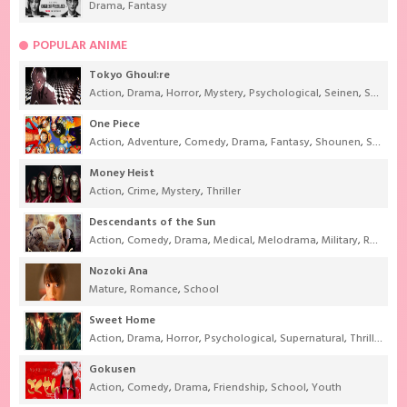
Drama
,
Fantasy
POPULAR ANIME
Tokyo Ghoul:re
Action
,
Drama
,
Horror
,
Mystery
,
Psychological
,
Seinen
,
Supernatural
One Piece
Action
,
Adventure
,
Comedy
,
Drama
,
Fantasy
,
Shounen
,
Super Power
Money Heist
Action
,
Crime
,
Mystery
,
Thriller
Descendants of the Sun
Action
,
Comedy
,
Drama
,
Medical
,
Melodrama
,
Military
,
Romance
Nozoki Ana
Mature
,
Romance
,
School
Sweet Home
Action
,
Drama
,
Horror
,
Psychological
,
Supernatural
,
Thriller
Gokusen
Action
,
Comedy
,
Drama
,
Friendship
,
School
,
Youth