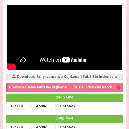
Download Jahy-sama wa Kujikenai! Subtitle Indonesia
Download Jahy-sama wa Kujikenai! Subtitle Indonesia Batch
240p MP4
|
|
|
File2Ku
Acefile
Uptobox
360p MP4
|
|
|
File2Ku
Acefile
Uptobox