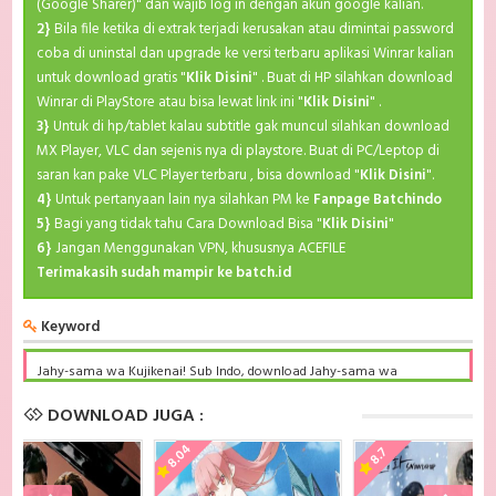
(Google Sharer)" dan wajib log in dengan akun google kalian.
2}
Bila file ketika di extrak terjadi kerusakan atau dimintai password
coba di uninstal dan upgrade ke versi terbaru aplikasi Winrar kalian
untuk download gratis "
Klik Disini
" . Buat di HP silahkan download
Winrar di PlayStore atau bisa lewat link ini "
Klik Disini
" .
3}
Untuk di hp/tablet kalau subtitle gak muncul silahkan download
MX Player, VLC dan sejenis nya di playstore. Buat di PC/Leptop di
saran kan pake VLC Player terbaru , bisa download "
Klik Disini
".
4}
Untuk pertanyaan lain nya silahkan PM ke
Fanpage Batchindo
5}
Bagi yang tidak tahu Cara Download Bisa "
Klik Disini
"
6}
Jangan Menggunakan VPN, khususnya ACEFILE
Terimakasih sudah mampir ke batch.id
Keyword
Jahy-sama wa Kujikenai! Sub Indo, download Jahy-sama wa
Kujikenai! Sub Indo Batch, Jahy-sama wa Kujikenai! BD Subtitle
Indonesia komplit, download Jahy-sama wa Kujikenai! Sub indo batch
DOWNLOAD JUGA :
google drive, Jahy-sama wa Kujikenai! batch subtitle indonesia, Jahy-
sama wa Kujikenai! mp4 batch, Jahy-sama wa Kujikenai! Sub Indo
8.04
8.7
x265, Jahy-sama wa Kujikenai! Batch Subtitle Indonesia bd, Jahy-sama
wa Kujikenai! Batch Subtitle Indonesia kurogaze, Jahy-sama wa
Kujikenai! Batch Subtitle Indonesia anibatch, Jahy-sama wa Kujikenai!