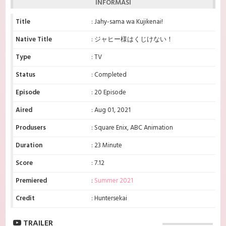
INFORMASI
Title
: Jahy-sama wa Kujikenai!
Native Title
: ジャヒー様はくじけない！
Type
: TV
Status
: Completed
Episode
: 20 Episode
Aired
: Aug 01, 2021
Produsers
: Square Enix, ABC Animation
Duration
: 23 Minute
Score
: 7.12
Premiered
:
Summer 2021
Credit
: Huntersekai
TRAILER