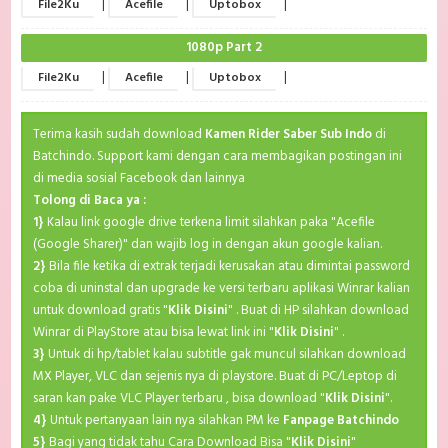
|
|
|
File2Ku
Acefile
Uptobox
1080p Part 2
|
|
|
File2Ku
Acefile
Uptobox
Terima kasih sudah download
Kamen Rider Saber Sub Indo
di
Batchindo. Support kami dengan cara membagikan postingan ini
di media sosial Facebook dan lainnya
Tolong di Baca ya :
1}
Kalau link google drive terkena limit silahkan paka "Acefile
(Google Sharer)" dan wajib log in dengan akun google kalian.
2}
Bila file ketika di extrak terjadi kerusakan atau dimintai password
coba di uninstal dan upgrade ke versi terbaru aplikasi Winrar kalian
untuk download gratis "
Klik Disini
" . Buat di HP silahkan download
Winrar di PlayStore atau bisa lewat link ini "
Klik Disini
" .
3}
Untuk di hp/tablet kalau subtitle gak muncul silahkan download
MX Player, VLC dan sejenis nya di playstore. Buat di PC/Leptop di
saran kan pake VLC Player terbaru , bisa download "
Klik Disini
".
4}
Untuk pertanyaan lain nya silahkan PM ke
Fanpage Batchindo
5}
Bagi yang tidak tahu Cara Download Bisa "
Klik Disini
"