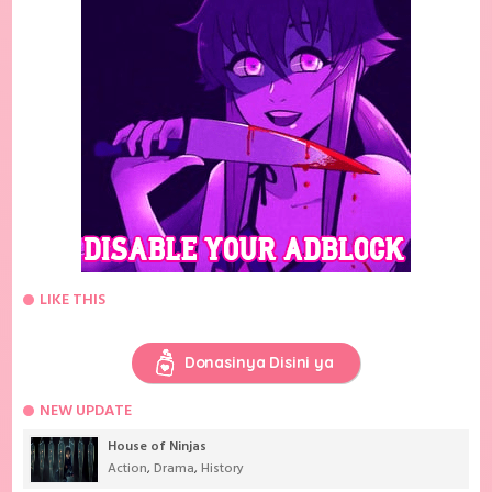
LIKE THIS
Donasinya Disini ya
NEW UPDATE
House of Ninjas
Action
,
Drama
,
History