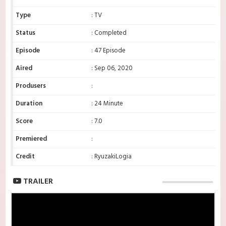
Type
: TV
Status
: Completed
Episode
: 47 Episode
Aired
: Sep 06, 2020
Produsers
:
Duration
: 24 Minute
Score
: 7.0
Premiered
:
Credit
: RyuzakiLogia
TRAILER