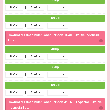
720p
|
|
|
File2Ku
Acefile
Uptobox
1080p
|
|
|
File2Ku
Acefile
Uptobox
Download Kamen Rider Saber Episode 31-40 Subtitle Indonesia
Batch
480p
|
|
|
File2Ku
Acefile
Uptobox
720p
|
|
|
File2Ku
Acefile
Uptobox
1080p
|
|
|
File2Ku
Acefile
Uptobox
Download Kamen Rider Saber Episode 41-END + Special Subtitle
Indonesia Batch