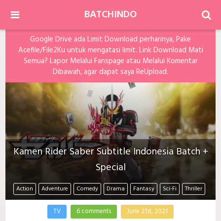
BATCHINDO
Google Drive ada Limit Download perharinya, Pake
Acefile/File2Ku untuk mengatasi limit. Link Download Mati
Semua? Lapor Melalui Fanspage atau Melalui Komentar
Dibawah, agar dapat saya ReUpload.
Kamen Rider Saber Subtitle Indonesia Batch +
Special
Action
Adventure
Comedy
Drama
Fantasy
Sci-Fi
Thriller
TV
6 comments
June 21st, 2021