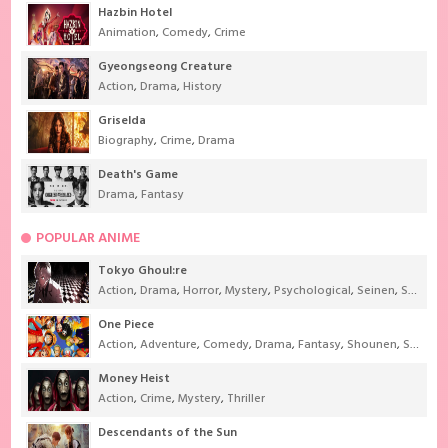
Hazbin Hotel
Animation
,
Comedy
,
Crime
Gyeongseong Creature
Action
,
Drama
,
History
Griselda
Biography
,
Crime
,
Drama
Death's Game
Drama
,
Fantasy
POPULAR ANIME
Tokyo Ghoul:re
Action
,
Drama
,
Horror
,
Mystery
,
Psychological
,
Seinen
,
Supernatural
One Piece
Action
,
Adventure
,
Comedy
,
Drama
,
Fantasy
,
Shounen
,
Super Power
Money Heist
Action
,
Crime
,
Mystery
,
Thriller
Descendants of the Sun