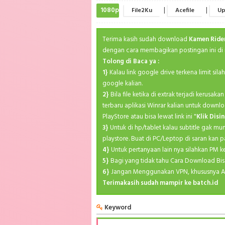
1080p
|
|
File2Ku
Acefile
Up
Terima kasih sudah download
Kamen Ride
dengan cara membagikan postingan ini di 
Tolong di Baca ya :
1}
Kalau link google drive terkena limit sil
google kalian.
2}
Bila file ketika di extrak terjadi kerusa
terbaru aplikasi Winrar kalian untuk downlo
PlayStore atau bisa lewat link ini "
Klik Disin
3}
Untuk di hp/tablet kalau subtitle gak mu
playstore. Buat di PC/Leptop di saran kan p
4}
Untuk pertanyaan lain nya silahkan PM 
5}
Bagi yang tidak tahu Cara Download Bis
6}
Jangan Menggunakan VPN, khususnya A
Terimakasih sudah mampir ke batch.id
Keyword