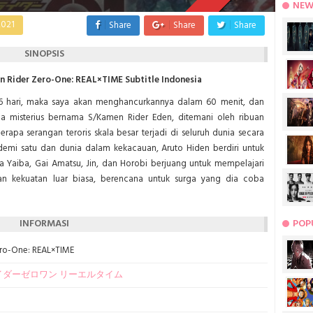
NEW
2021
Share
Share
Share
SINOPSIS
 Rider Zero-One: REAL×TIME Subtitle Indonesia
 6 hari, maka saya akan menghancurkannya dalam 60 menit, dan
ria misterius bernama S/Kamen Rider Eden, ditemani oleh ribuan
rapa serangan teroris skala besar terjadi di seluruh dunia secara
demi satu dan dunia dalam kekacauan, Aruto Hiden berdiri untuk
 Yaiba, Gai Amatsu, Jin,
dan Horobi berjuang untuk mempelajari
n kekuatan luar biasa, berencana untuk surga yang dia coba
INFORMASI
POP
ero-One: REAL×TIME
イダーゼロワン リーエルタイム