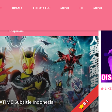
ME
DRAMA
TOKUSATSU
MOVIE
BD
MOVIE
arinya, Pake Acefile/File2Ku untuk mengatasi limit. Link
Fanspage atau Melalui Komentar Dibawah, agar dapat saya
ReUpload.
LIKE
8.1
TIME Subtitle Indonesia