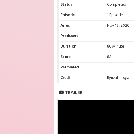
Status
: Completed
Episode
: 1 Episode
Aired
: Nov 18, 2020
Produsers
:
Duration
: 80 Minute
Score
: 8.1
Premiered
:
Credit
: RyuzakiLogia
TRAILER