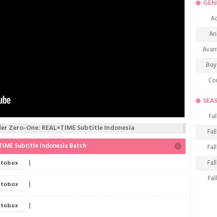
GEN
Ac
An
Avan
Boy
Co
De
SEA
D
Fal
Fa
r Zero-One: REAL×TIME Subtitle Indonesia
Fal
Frie
IME Subtitle Indonesia Batch
Fal
H
Fal
|
tobox
Ho
Fal
|
tobox
K
Fal
M
|
tobox
Fal