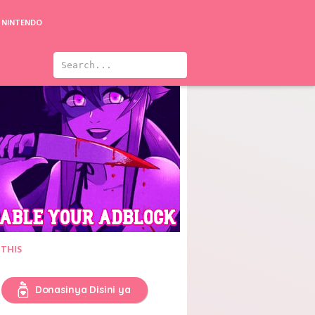
NINTENDO
 THIS
Donasinya Disini ya