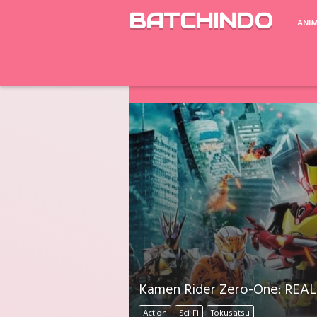
BATCHINDO
ANI
Google Drive ada Limit Download perh
Download Mati Semua? Lapor Melalui 
Kamen Rider Zero-One: REAL×
Action
Sci-Fi
Tokusatsu