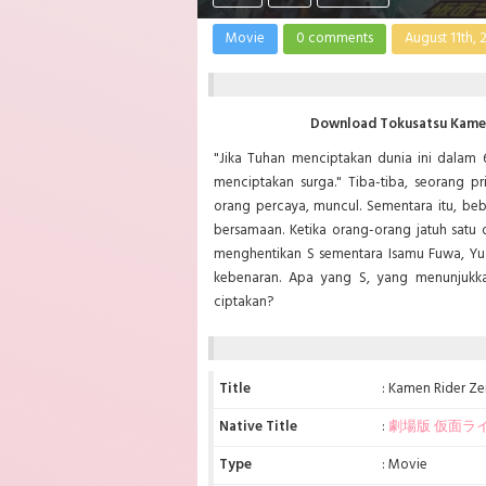
Movie
0 comments
August 11th, 
Download Tokusatsu Kamen
"Jika Tuhan menciptakan dunia ini dalam
menciptakan surga." Tiba-tiba, seorang p
orang percaya, muncul. Sementara itu, bebe
bersamaan. Ketika orang-orang jatuh satu 
menghentikan S sementara Isamu Fuwa, Yua
kebenaran. Apa yang S, yang menunjukka
ciptakan?
Title
: Kamen Rider Z
Native Title
:
劇場版 仮面ラ
Type
: Movie