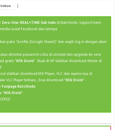
Ma
Fal
|
tobox
Medieva
Spri
M
r Zero-One: REAL×TIME Sub Indo
di Batchindo. Support kami
Spri
media sosial Facebook dan lainnya
Po
Spri
Ro
Spri
ahkan paka "Acefile (Google Sharer)" dan wajib log in dengan akun
S
Spri
kan atau dimintai password coba di uninstal dan upgrade ke versi
Se
Spri
ad gratis "
Klik Disini
" . Buat di HP silahkan download Winrar di
Sh
i
" .
Spri
ncul silahkan download MX Player, VLC dan sejenis nya di
Slice
Summ
ake VLC Player terbaru , bisa download "
Klik Disini
".
Sp
ke
Fanpage Batchindo
Summ
a "
Klik Disini
"
Superhe
Summ
CEFILE
Th
Summ
Va
Summ
Y
Summ