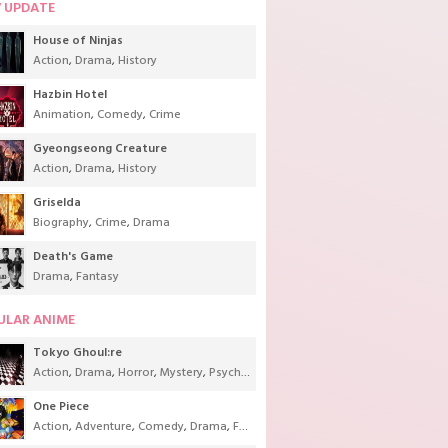
 UPDATE
House of Ninjas
Action
,
Drama
,
History
Hazbin Hotel
Animation
,
Comedy
,
Crime
Gyeongseong Creature
Action
,
Drama
,
History
Griselda
Biography
,
Crime
,
Drama
Death's Game
Drama
,
Fantasy
ULAR ANIME
Tokyo Ghoul:re
Action
,
Drama
,
Horror
,
Mystery
,
Psychological
,
Seinen
,
Supernatural
One Piece
Action
,
Adventure
,
Comedy
,
Drama
,
Fantasy
,
Shounen
,
Super Power