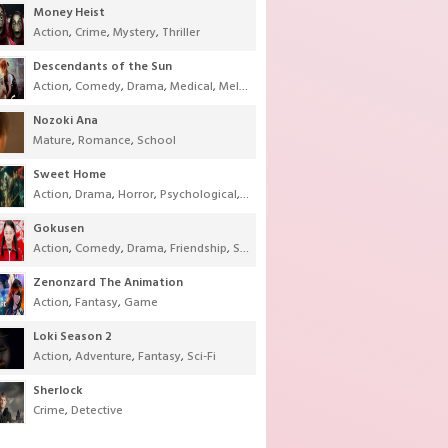
Money Heist
Action
,
Crime
,
Mystery
,
Thriller
Descendants of the Sun
Action
,
Comedy
,
Drama
,
Medical
,
Melodrama
,
Military
,
Romance
Nozoki Ana
Mature
,
Romance
,
School
Sweet Home
Action
,
Drama
,
Horror
,
Psychological
,
Supernatural
,
Thriller
Gokusen
Action
,
Comedy
,
Drama
,
Friendship
,
School
,
Youth
Zenonzard The Animation
Action
,
Fantasy
,
Game
Loki Season 2
Action
,
Adventure
,
Fantasy
,
Sci-Fi
Sherlock
Crime
,
Detective