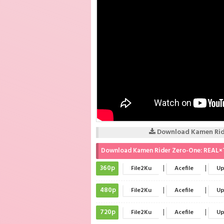
Download Kamen Ride
Download Kamen Rider Zero-One: REAL×T
360p
|
|
File2Ku
Acefile
Up
480p
|
|
File2Ku
Acefile
Up
720p
|
|
File2Ku
Acefile
Up