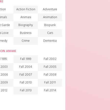
RE
tion
Action Fiction
Adventure
imals
Animasi
Animation
t Garde
Biography
Biopunk
s Love
Business
Cars
medy
Crime
Dementia
mons
Detective
Documentary
SON ANIME
rama
Ecchi
Extreme sports
l 1995
Fall 1999
Fall 2002
mily
Fantasy
Food
l 2003
Fall 2004
Fall 2005
ndship
Game
Gourmet
l 2006
Fall 2007
Fall 2008
arem
Historical
History
l 2009
Fall 2010
Fall 2011
rror
Investigation
Josei
l 2012
Fall 2013
Fall 2014
ids
Law
Life
l 2015
Fall 2016
Fall 2017
agic
Manga
Martial Arts
l 2018
Fall 2019
Fall 2020