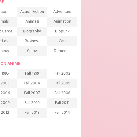
RE
tion
Action Fiction
Adventure
imals
Animasi
Animation
t Garde
Biography
Biopunk
s Love
Business
Cars
medy
Crime
Dementia
mons
Detective
Documentary
SON ANIME
rama
Ecchi
Extreme sports
l 1995
Fall 1999
Fall 2002
mily
Fantasy
Food
l 2003
Fall 2004
Fall 2005
ndship
Game
Gourmet
l 2006
Fall 2007
Fall 2008
arem
Historical
History
l 2009
Fall 2010
Fall 2011
rror
Investigation
Josei
l 2012
Fall 2013
Fall 2014
ids
Law
Life
l 2015
Fall 2016
Fall 2017
agic
Manga
Martial Arts
l 2018
Fall 2019
Fall 2020