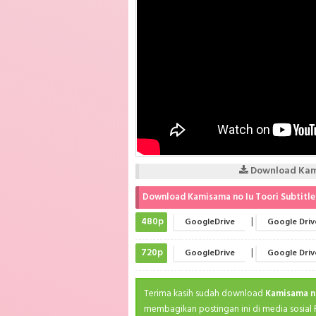
Download Kami
Download Kamisama no Iu Toori Subtitle
480p
|
GoogleDrive
Google Driv
720p
|
GoogleDrive
Google Driv
Terima kasih sudah download
Kamisama no
membagikan postingan ini di media sosial