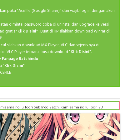
Ma
Fal
ahkan paka "Acefile (Google Sharer)" dan wajib log in dengan akun
Medieva
Spri
M
kan atau dimintai password coba di uninstal dan upgrade ke versi
Spri
ad gratis "
Klik Disini
" . Buat di HP silahkan download Winrar di
Po
Spri
i
" .
Ro
Spri
ncul silahkan download MX Player, VLC dan sejenis nya di
S
ake VLC Player terbaru , bisa download "
Klik Disini
".
Spri
ke
Fanpage Batchindo
Se
Spri
a "
Klik Disini
"
Sh
CEFILE
Spri
Slice
Summ
Sp
Summ
Superhe
Summ
misama no Iu Toori Sub Indo Batch, Kamisama no Iu Toori BD
Th
ma no Iu Toori Sub indo batch google drive, Kamisama no Iu Toori
Summ
ori mp4 batch, Kamisama no Iu Toori Sub Indo x265, Kamisama no Iu
Va
no Iu Toori Batch Subtitle Indonesia kurogaze, Kamisama no Iu Toori
Summ
 no Iu Toori Batch Subtitle Indonesia animeindo, Kamisama no Iu
Y
 donwload anime Kamisama no Iu Toori Batch Subtitle Indonesia
Summ
 Subtitle Indonesia sub indo, download Kamisama no Iu Toori Batch