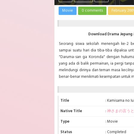
Movie
0 comments
February 26th
Download Drama Jepang M
Seorang siswa sekolah menengah ke-2 b
sampai suatu hari dia tiba-tiba dipaksa un
"Daruma-san ga Koronda" dengan hukuman
yang ada di balik permainan, ia pergi tanpa
melindungi dirinya dan teman masa kecilnya
benar-benar menikmati kesempatan untuk me
Title
: Kamisama no Iu
Native Title
:
神さまの言う
Type
: Movie
Status
: Completed