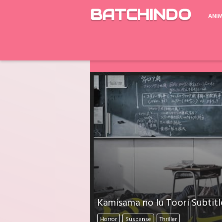
BATCHINDO
ANI
Google Drive ada Limit Download perh
Download Mati Semua? Lapor Melalui 
Kamisama no Iu Toori Subtitl
Horror
Suspense
Thriller