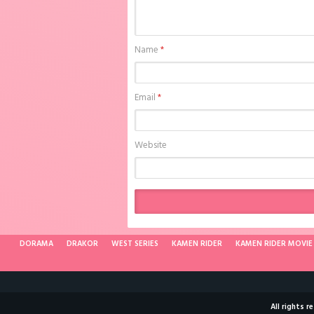
Name
*
Email
*
Website
DORAMA
DRAKOR
WEST SERIES
KAMEN RIDER
KAMEN RIDER MOVIE
All rights 