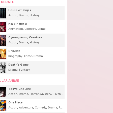
 UPDATE
House of Ninjas
Action
,
Drama
,
History
Hazbin Hotel
Animation
,
Comedy
,
Crime
Gyeongseong Creature
Action
,
Drama
,
History
Griselda
Biography
,
Crime
,
Drama
Death's Game
Drama
,
Fantasy
ULAR ANIME
Tokyo Ghoul:re
Action
,
Drama
,
Horror
,
Mystery
,
Psychological
,
Seinen
,
Supernatural
One Piece
Action
,
Adventure
,
Comedy
,
Drama
,
Fantasy
,
Shounen
,
Super Power