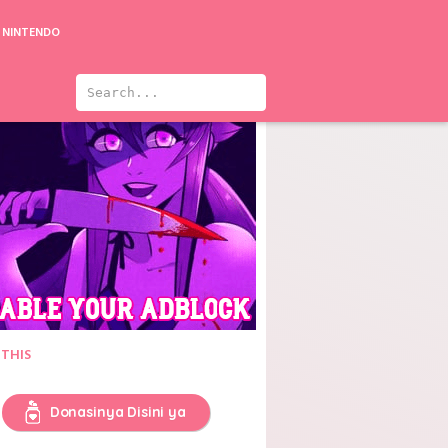
NINTENDO
 THIS
Donasinya Disini ya