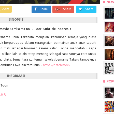
NEW
, 2019
Share
Share
Share
SINOPSIS
ovie Kamisama no Iu Toori Subtitle Indonesia
ernama Shun Takahata menjalani kehidupan remaja yang biasa
tuk berpartisipasi dalam serangkaian permainan anak-anak seperti
 mati sebagai hukuman karena kalah. Tanpa mengetahui siapa
 pilihan lain selain tetap menang sebagai satu-satunya cara untuk
, Ichika. Sementara itu, teman sekelas
bernama Takeru tampaknya
mbuat siswa lain terbunuh. -
https://batch.moe/
INFORMASI
POP
 Toori
とおり