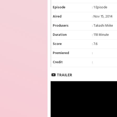
Episode
: 1 Episode
Aired
: Nov 15, 2014
Produsers
: Takashi Miike
Duration
: 118 Minute
Score
: 7.6
Premiered
:
Credit
:
TRAILER