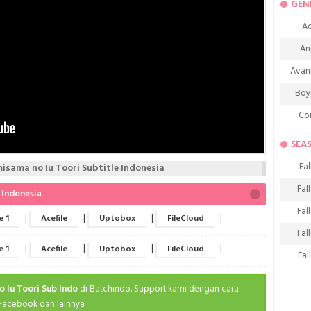
GEN
Ac
An
Avan
Boy
Co
De
SEA
D
Fal
sama no Iu Toori Subtitle Indonesia
Fa
Fal
 Indonesia
Frie
Fal
|
|
|
|
e 1
Acefile
Uptobox
FileCloud
H
Fal
Ho
|
|
|
|
e 1
Acefile
Uptobox
FileCloud
Fal
K
Fal
 Iu Toori Sub Indo
di Batchindo. Support kami dengan cara
M
Fal
 Facebook dan lainnya