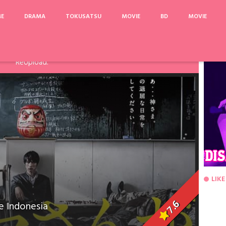
ME
DRAMA
TOKUSATSU
MOVIE
BD
MOVIE
arinya, Pake Acefile/File2Ku untuk mengatasi limit. Link
Fanspage atau Melalui Komentar Dibawah, agar dapat saya
ReUpload.
LIKE
7.6
e Indonesia