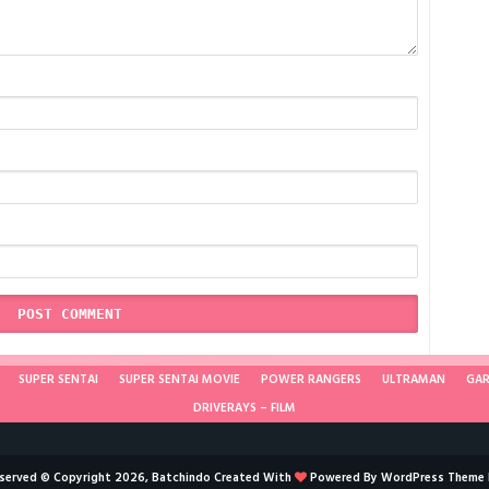
SUPER SENTAI
SUPER SENTAI MOVIE
POWER RANGERS
ULTRAMAN
GA
DRIVERAYS – FILM
reserved © Copyright 2026, Batchindo Created With
Powered By
WordPress
Theme