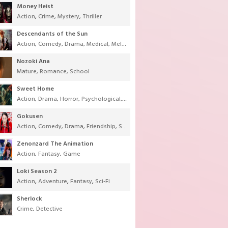
Money Heist
Action
,
Crime
,
Mystery
,
Thriller
Descendants of the Sun
Action
,
Comedy
,
Drama
,
Medical
,
Melodrama
,
Military
,
Romance
Nozoki Ana
Mature
,
Romance
,
School
Sweet Home
Action
,
Drama
,
Horror
,
Psychological
,
Supernatural
,
Thriller
Gokusen
Action
,
Comedy
,
Drama
,
Friendship
,
School
,
Youth
Zenonzard The Animation
Action
,
Fantasy
,
Game
Loki Season 2
Action
,
Adventure
,
Fantasy
,
Sci-Fi
Sherlock
Crime
,
Detective