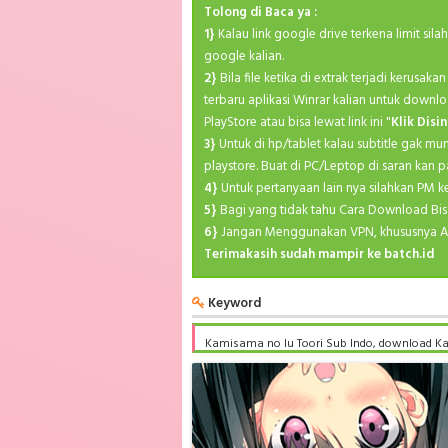
Tolong di Baca ya :
1}
Kalau link google drive terkena limit sil
google kalian.
2}
Bila file ketika di extrak terjadi kerusa
terbaru aplikasi Winrar kalian untuk downlo
PlayStore atau bisa lewat link ini "
Klik Disin
3}
Untuk di hp/tablet kalau subtitle gak mu
playstore. Buat di PC/Leptop di saran kan p
4}
Untuk pertanyaan lain nya silahkan PM 
5}
Bagi yang tidak tahu Cara Download Bis
6}
Jangan Menggunakan VPN, khususnya A
Terimakasih sudah mampir ke batch.id
Keyword
Kamisama no Iu Toori Sub Indo, download Ka
Subtitle Indonesia komplit, download Kamisa
batch subtitle indonesia, Kamisama no Iu To
Toori Batch Subtitle Indonesia bd, Kamisama 
Batch Subtitle Indonesia anibatch, Kamisama
Toori Batch Subtitle Indonesia samehadaku ,
batch , donwload Kamisama no Iu Toori Batch