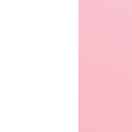
er 2004
Winter 2006
Winter 2007
er 2008
Winter 2009
Winter 2010
7.51
7.3
er 2011
Winter 2012
Winter 2013
er 2014
Winter 2015
Winter 2016
er 2017
Winter 2018
Winter 2019
!
Ajin
Neko Cafe
er 2020
Winter 2021
Winter 2022