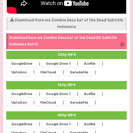
Download Kore wa Zombie Desu ka? of the Dead Subtitle
Indonesia
Download Kore wa Zombie Desu ka? of the Dead BD Subtitle
Indonesia Batch
240p MP4
|
|
|
GoogleDrive
Google Drive 1
Acefile
|
|
|
Uptobox
FileCloud
GarudaFile
360p MP4
|
|
|
GoogleDrive
Google Drive 1
Acefile
|
|
|
Uptobox
FileCloud
GarudaFile
480p MP4
|
|
|
GoogleDrive
Google Drive 1
Acefile
|
|
|