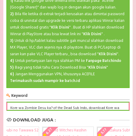
1}
Kalau link google drive terkena limit silahkan paka "Acefile
(Google Sharer)" dan wajib log in dengan akun google kalian.
2}
Bila file ketika di extrak terjadi kerusakan atau dimintai password
coba di uninstal dan upgrade ke versi terbaru aplikasi Winrar kalian
untuk download gratis "
Klik Disini
" . Buat di HP silahkan download
Winrar di PlayStore atau bisa lewat link ini "
Klik Disini
" .
3}
Untuk di hp/tablet kalau subtitle gak muncul silahkan download
MX Player, VLC dan sejenis nya di playstore. Buat di PC/Leptop di
saran kan pake VLC Player terbaru , bisa download "
Klik Disini
".
4}
Untuk pertanyaan lain nya silahkan PM ke
Fanpage Batchindo
5}
Bagi yang tidak tahu Cara Download Bisa "
Klik Disini
"
6}
Jangan Menggunakan VPN, khususnya ACEFILE
Terimakasih sudah mampir ke batch.id
Keyword
Kore wa Zombie Desu ka? of the Dead Sub Indo, download Kore wa
Zombie Desu ka? of the Dead Sub Indo Batch, Kore wa Zombie Desu
ka? of the Dead BD Subtitle Indonesia komplit, download Kore wa
DOWNLOAD JUGA :
Zombie Desu ka? of the Dead Sub indo batch google drive, Kore wa
Zombie Desu ka? of the Dead batch subtitle indonesia, Kore wa
6.27
5.77
Zombie Desu ka? of the Dead mp4 batch, Kore wa Zombie Desu ka? of