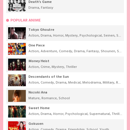
Death's Game
Drama
,
Fantasy
POPULAR ANIME
Tokyo Ghoul:re
Action
,
Drama
,
Horror
,
Mystery
,
Psychological
,
Seinen
,
Supernatural
One Piece
Action
,
Adventure
,
Comedy
,
Drama
,
Fantasy
,
Shounen
,
Super Power
Money Heist
Action
,
Crime
,
Mystery
,
Thriller
Descendants of the Sun
Action
,
Comedy
,
Drama
,
Medical
,
Melodrama
,
Military
,
Romance
Nozoki Ana
Mature
,
Romance
,
School
Sweet Home
Action
,
Drama
,
Horror
,
Psychological
,
Supernatural
,
Thriller
Gokusen
Action
,
Comedy
,
Drama
,
Friendship
,
School
,
Youth