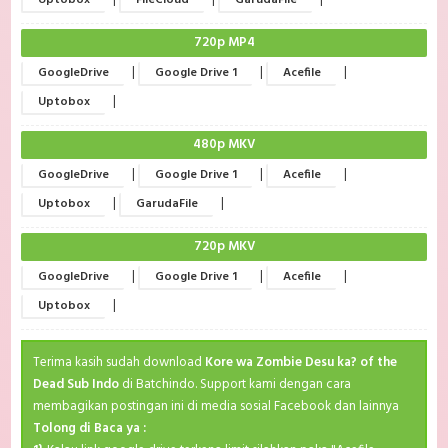
Uptobox
FileCloud
GarudaFile
720p MP4
|
|
|
GoogleDrive
Google Drive 1
Acefile
|
Uptobox
480p MKV
|
|
|
GoogleDrive
Google Drive 1
Acefile
|
|
Uptobox
GarudaFile
720p MKV
|
|
|
GoogleDrive
Google Drive 1
Acefile
|
Uptobox
Terima kasih sudah download
Kore wa Zombie Desu ka? of the
Dead Sub Indo
di Batchindo. Support kami dengan cara
membagikan postingan ini di media sosial Facebook dan lainnya
Tolong di Baca ya :