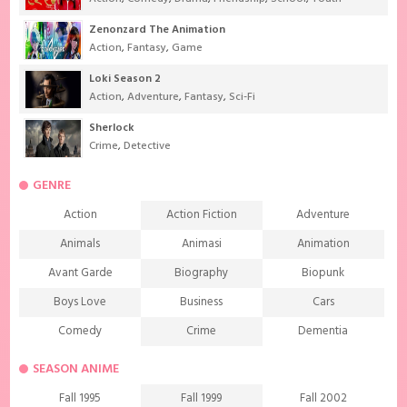
Zenonzard The Animation
Action
,
Fantasy
,
Game
Loki Season 2
Action
,
Adventure
,
Fantasy
,
Sci-Fi
Sherlock
Crime
,
Detective
GENRE
Action
Action Fiction
Adventure
Animals
Animasi
Animation
Avant Garde
Biography
Biopunk
Boys Love
Business
Cars
Comedy
Crime
Dementia
Demons
Detective
Documentary
SEASON ANIME
Drama
Ecchi
Extreme sports
Fall 1995
Fall 1999
Fall 2002