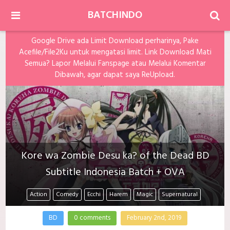
BATCHINDO
Google Drive ada Limit Download perharinya, Pake
Acefile/File2Ku untuk mengatasi limit. Link Download Mati
Semua? Lapor Melalui Fanspage atau Melalui Komentar
Dibawah, agar dapat saya ReUpload.
Kore wa Zombie Desu ka? of the Dead BD
Subtitle Indonesia Batch + OVA
Action
Comedy
Ecchi
Harem
Magic
Supernatural
BD
0 comments
February 2nd, 2019