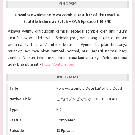
SINOPSIS
Download Anime Kore wa Zombie Desu ka? of the Dead BD
Subtitle Indonesia Batch + OVA Episode 1-10 END
Aikawa Ayumu dihidupkan kembali sebagai zombie oleh ahli nujum
lucu Eucliwood Hellscythe. Setelah jeda, petualangan gila di musim
pertama Is This a Zombie? berakhir, Ayumu berpikir hidupnya
mungkin akhirnya akan kembali normal, atau seperti normal bagi
zombie. Namun, takdir memiliki rencana lain untuknya. Beberapa pria
tidak bisa istirahat. -
https://batch.moe/
INFORMASI
Title
: Kore wa Zombie Desu ka? of the Dead
Native Title
: これはゾンビですか? OF THE DEAD
Type
: BD
Status
: Completed
Episode
: 10 Episode