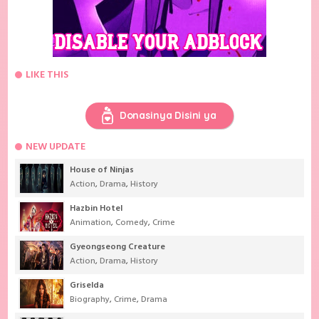
LIKE THIS
Donasinya Disini ya
NEW UPDATE
House of Ninjas
Action
,
Drama
,
History
Hazbin Hotel
Animation
,
Comedy
,
Crime
Gyeongseong Creature
Action
,
Drama
,
History
Griselda
Biography
,
Crime
,
Drama