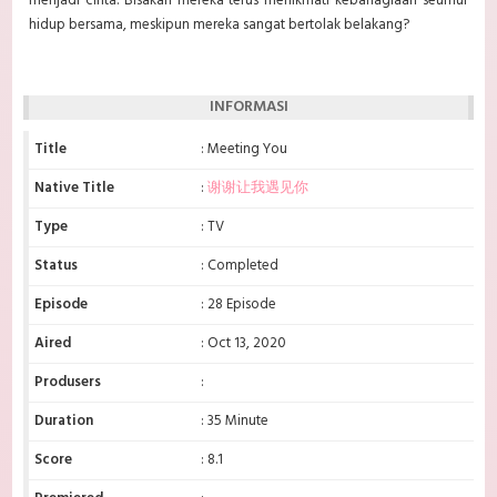
menjadi cinta. Bisakah mereka terus menikmati kebahagiaan seumur
hidup bersama, meskipun mereka sangat bertolak belakang?
INFORMASI
Title
: Meeting You
Native Title
:
谢谢让我遇见你
Type
: TV
Status
: Completed
Episode
: 28 Episode
Aired
: Oct 13, 2020
Produsers
:
Duration
: 35 Minute
Score
: 8.1