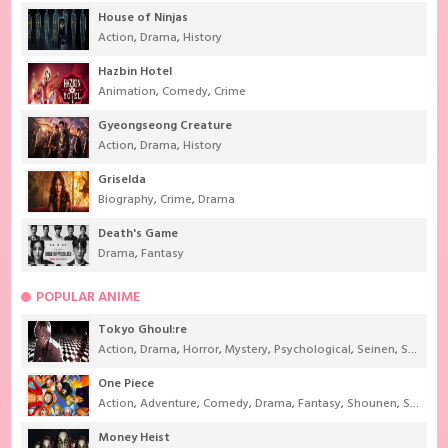
House of Ninjas
Action
,
Drama
,
History
Hazbin Hotel
Animation
,
Comedy
,
Crime
Gyeongseong Creature
Action
,
Drama
,
History
Griselda
Biography
,
Crime
,
Drama
Death's Game
Drama
,
Fantasy
POPULAR ANIME
Tokyo Ghoul:re
Action
,
Drama
,
Horror
,
Mystery
,
Psychological
,
Seinen
,
Supernatural
One Piece
Action
,
Adventure
,
Comedy
,
Drama
,
Fantasy
,
Shounen
,
Super Power
Money Heist