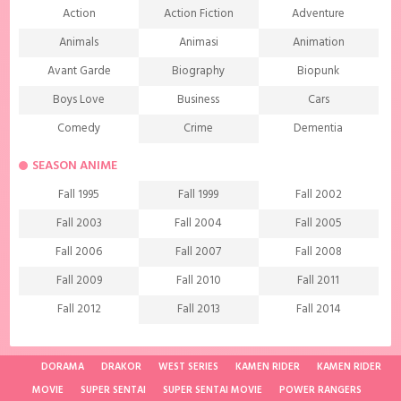
Action
Action Fiction
Adventure
Animals
Animasi
Animation
Avant Garde
Biography
Biopunk
Boys Love
Business
Cars
Comedy
Crime
Dementia
Demons
Detective
Documentary
SEASON ANIME
Drama
Ecchi
Extreme sports
Fall 1995
Fall 1999
Fall 2002
Family
Fantasy
Food
Fall 2003
Fall 2004
Fall 2005
Friendship
Game
Gourmet
Fall 2006
Fall 2007
Fall 2008
Harem
Historical
History
Fall 2009
Fall 2010
Fall 2011
Horror
Investigation
Josei
Fall 2012
Fall 2013
Fall 2014
Kids
Law
Life
Fall 2015
Fall 2016
Fall 2017
Magic
Manga
Martial Arts
Fall 2018
Fall 2019
Fall 2020
DORAMA
DRAKOR
WEST SERIES
KAMEN RIDER
KAMEN RIDER
Mature
Mecha
Medical
MOVIE
SUPER SENTAI
SUPER SENTAI MOVIE
POWER RANGERS
Fall 2021
Spring 1997
Spring 1998