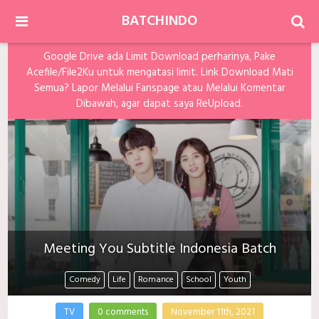
BATCHINDO
Google Drive ada Limit Download perharinya, Pake
Acefile/File2Ku untuk mengatasi limit. Link Download Mati
Semua? Lapor Melalui Fanspage atau Melalui Komentar
Dibawah, agar dapat saya ReUpload.
Meeting You Subtitle Indonesia Batch
Comedy
Life
Romance
School
Youth
TV
0 comments
November 11th, 2021