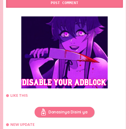
LIKE THIS
Donasinya Disini ya
NEW UPDATE