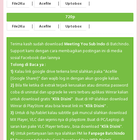
|
|
|
File2Ku
Acefile
Uptobox
720p
|
|
|
File2Ku
Acefile
Uptobox
Terima kasih sudah download
Meeting You Sub Indo
di Batchindo.
Support kami dengan cara membagikan postingan ini di media
sosial Facebook dan lainnya
Tolong di Baca ya :
1}
Kalau link google drive terkena limit silahkan paka "Acefile
(Google Sharer)" dan wajib log in dengan akun google kalian.
2}
Bila file ketika di extrak terjadi kerusakan atau dimintai password
coba di uninstal dan upgrade ke versi terbaru aplikasi Winrar kalian
untuk download gratis "
Klik Disini
" . Buat di HP silahkan download
Winrar di PlayStore atau bisa lewat link ini "
Klik Disini
" .
3}
Untuk di hp/tablet kalau subtitle gak muncul silahkan download
MX Player, VLC dan sejenis nya di playstore. Buat di PC/Leptop di
saran kan pake VLC Player terbaru , bisa download "
Klik Disini
".
4}
Untuk pertanyaan lain nya silahkan PM ke
Fanpage Batchindo