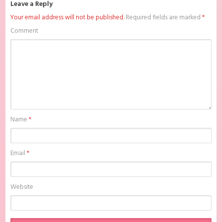
Leave a Reply
Meeting You Batch Subtitle Indonesia , download anime mp4 , mkv , bd
sub indo , download anime sub indo , download anime sub indo
Your email address will not be published.
Required fields are marked
*
Meeting You Batch Subtitle Indonesia, Batchindo
Comment
Name
*
Email
*
Website