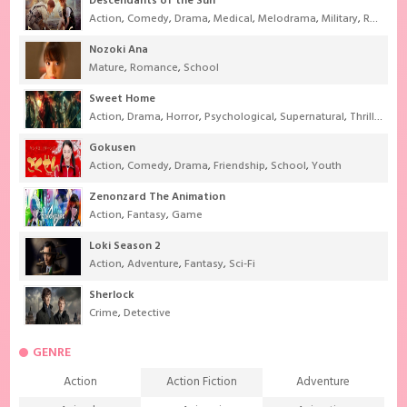
Descendants of the Sun
Action
,
Comedy
,
Drama
,
Medical
,
Melodrama
,
Military
,
Romance
Nozoki Ana
Mature
,
Romance
,
School
Sweet Home
Action
,
Drama
,
Horror
,
Psychological
,
Supernatural
,
Thriller
Gokusen
Action
,
Comedy
,
Drama
,
Friendship
,
School
,
Youth
Zenonzard The Animation
Action
,
Fantasy
,
Game
Loki Season 2
Action
,
Adventure
,
Fantasy
,
Sci-Fi
Sherlock
Crime
,
Detective
GENRE
Action
Action Fiction
Adventure