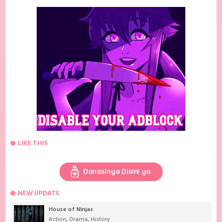
LIKE THIS
Donasinya Disini ya
NEW UPDATE
House of Ninjas
Action
,
Drama
,
History