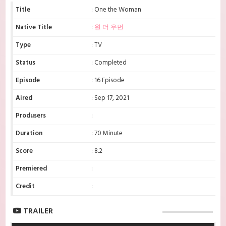
Title
: One the Woman
Native Title
:
원 더 우먼
Type
: TV
Status
: Completed
Episode
: 16 Episode
Aired
: Sep 17, 2021
Produsers
:
Duration
: 70 Minute
Score
: 8.2
Premiered
:
Credit
:
TRAILER