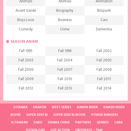
Animals
Animasi
Animation
Avant Garde
Biography
Biopunk
Boys Love
Business
Cars
Comedy
Crime
Dementia
Demons
Detective
Documentary
SEASON ANIME
Drama
Ecchi
Extreme sports
Fall 1995
Fall 1999
Fall 2002
Family
Fantasy
Food
Fall 2003
Fall 2004
Fall 2005
Friendship
Game
Gourmet
Fall 2006
Fall 2007
Fall 2008
Harem
Historical
History
Fall 2009
Fall 2010
Fall 2011
Horror
Investigation
Josei
Fall 2012
Fall 2013
Fall 2014
Kids
Law
Life
Fall 2015
Fall 2016
Fall 2017
Magic
Manga
Martial Arts
Fall 2018
Fall 2019
Fall 2020
DORAMA
DRAKOR
WEST SERIES
KAMEN RIDER
KAMEN RIDER
Mature
Mecha
Medical
MOVIE
SUPER SENTAI
SUPER SENTAI MOVIE
POWER RANGERS
Fall 2021
Spring 1997
Spring 1998
ULTRAMAN
Medieval fantasy
GARO
DRAMA CHINA
Melodrama
PARTNERS
GENRES
Military
CARA
Spring 2001
Spring 2002
Spring 2004
DOWNLOAD
LIVE ACTION
DRIVERAYS – FILM