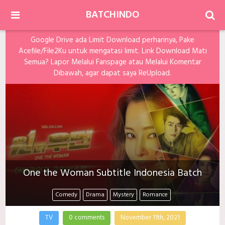
BATCHINDO
Google Drive ada Limit Download perharinya, Pake
Acefile/File2Ku untuk mengatasi limit. Link Download Mati
Semua? Lapor Melalui Fanspage atau Melalui Komentar
Dibawah, agar dapat saya ReUpload.
One the Woman Subtitle Indonesia Batch
Comedy
Drama
Mystery
Romance
TV
0 comments
November 11th, 2021