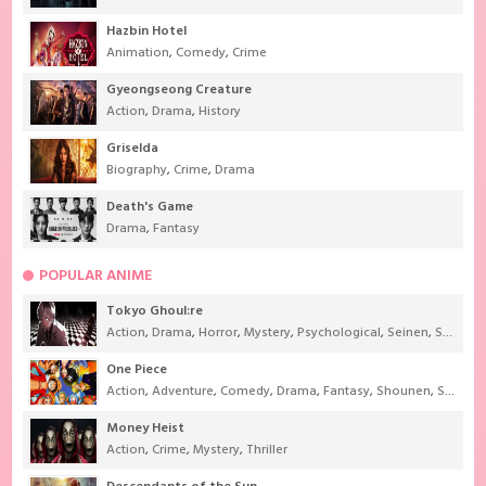
Hazbin Hotel
Animation
,
Comedy
,
Crime
Gyeongseong Creature
Action
,
Drama
,
History
Griselda
Biography
,
Crime
,
Drama
Death's Game
Drama
,
Fantasy
POPULAR ANIME
Tokyo Ghoul:re
Action
,
Drama
,
Horror
,
Mystery
,
Psychological
,
Seinen
,
Supernatural
One Piece
Action
,
Adventure
,
Comedy
,
Drama
,
Fantasy
,
Shounen
,
Super Power
Money Heist
Action
,
Crime
,
Mystery
,
Thriller