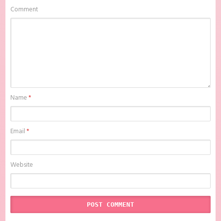
anime sub indo , download anime sub indo One the Woman Batch
Comment
Subtitle Indonesia, Batchindo
Name
*
Email
*
Website