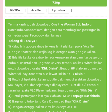
720p
|
|
|
File2Ku
Acefile
Uptobox
Terima kasih sudah download
One the Woman Sub Indo
di
Batchindo. Support kami dengan cara membagikan postingan ini
di media sosial Facebook dan lainnya
Tolong di Baca ya :
1}
Kalau link google drive terkena limit silahkan paka "Acefile
(Google Sharer)" dan wajib log in dengan akun google kalian.
2}
Bila file ketika di extrak terjadi kerusakan atau dimintai password
coba di uninstal dan upgrade ke versi terbaru aplikasi Winrar kalian
untuk download gratis "
Klik Disini
" . Buat di HP silahkan download
Winrar di PlayStore atau bisa lewat link ini "
Klik Disini
" .
3}
Untuk di hp/tablet kalau subtitle gak muncul silahkan download
MX Player, VLC dan sejenis nya di playstore. Buat di PC/Leptop di
saran kan pake VLC Player terbaru , bisa download "
Klik Disini
".
4}
Untuk pertanyaan lain nya silahkan PM ke
Fanpage Batchindo
5}
Bagi yang tidak tahu Cara Download Bisa "
Klik Disini
"
6}
Jangan Menggunakan VPN, khususnya ACEFILE