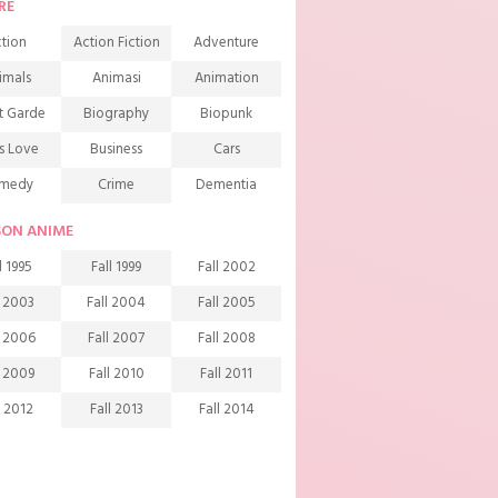
RE
tion
Action Fiction
Adventure
imals
Animasi
Animation
t Garde
Biography
Biopunk
s Love
Business
Cars
medy
Crime
Dementia
mons
Detective
Documentary
SON ANIME
rama
Ecchi
Extreme sports
l 1995
Fall 1999
Fall 2002
mily
Fantasy
Food
l 2003
Fall 2004
Fall 2005
ndship
Game
Gourmet
l 2006
Fall 2007
Fall 2008
arem
Historical
History
l 2009
Fall 2010
Fall 2011
rror
Investigation
Josei
l 2012
Fall 2013
Fall 2014
ids
Law
Life
l 2015
Fall 2016
Fall 2017
agic
Manga
Martial Arts
l 2018
Fall 2019
Fall 2020