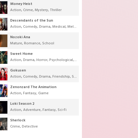
Money Heist
Action
,
Crime
,
Mystery
,
Thriller
Descendants of the Sun
Action
,
Comedy
,
Drama
,
Medical
,
Melodrama
,
Military
,
Romance
Nozoki Ana
Mature
,
Romance
,
School
Sweet Home
Action
,
Drama
,
Horror
,
Psychological
,
Supernatural
,
Thriller
Gokusen
Action
,
Comedy
,
Drama
,
Friendship
,
School
,
Youth
Zenonzard The Animation
Action
,
Fantasy
,
Game
Loki Season 2
Action
,
Adventure
,
Fantasy
,
Sci-Fi
Sherlock
Crime
,
Detective