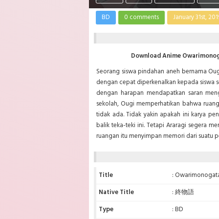
BD
0 comments
January 31st, 201
Download Anime Owarimonogat
Seorang siswa pindahan aneh bernama Ougi
dengan cepat diperkenalkan kepada siswa s
dengan harapan mendapatkan saran menge
sekolah, Ougi memperhatikan bahwa ruang 
tidak ada. Tidak yakin apakah ini karya 
balik teka-teki ini. Tetapi Araragi segera
ruangan itu menyimpan memori dari suatu pe
Title
: Owarimonogata
Native Title
: 終物語
Type
: BD