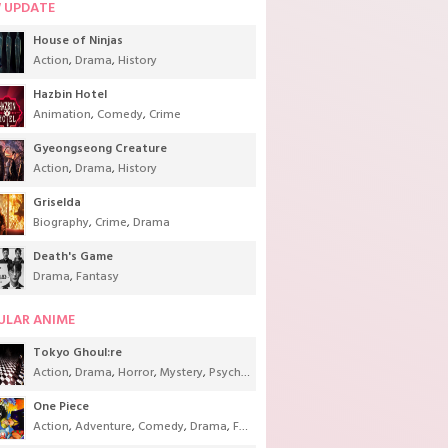
 UPDATE
House of Ninjas
Action
,
Drama
,
History
Hazbin Hotel
Animation
,
Comedy
,
Crime
Gyeongseong Creature
Action
,
Drama
,
History
Griselda
Biography
,
Crime
,
Drama
Death's Game
Drama
,
Fantasy
ULAR ANIME
Tokyo Ghoul:re
Action
,
Drama
,
Horror
,
Mystery
,
Psychological
,
Seinen
,
Supernatural
One Piece
Action
,
Adventure
,
Comedy
,
Drama
,
Fantasy
,
Shounen
,
Super Power