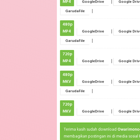
MP4
|
GoogleDrive
Google Driv
|
GarudaFile
480p
MP4
|
GoogleDrive
Google Driv
|
GarudaFile
720p
MP4
|
GoogleDrive
Google Driv
480p
MKV
|
GoogleDrive
Google Driv
|
GarudaFile
720p
MKV
|
GoogleDrive
Google Driv
Terima kasih sudah download
Owarimonog
membagikan postingan ini di media sosial