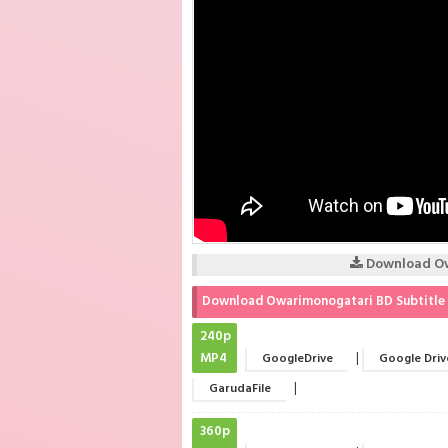
Download Ow
Download Owarimonogatari BD Subtitle 
240p
MP4
|
GoogleDrive
Google Driv
|
GarudaFile
360p