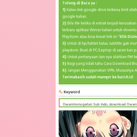
Tolong di Baca ya :
1}
Kalau link google drive terkena limit sil
google kalian.
2}
Bila file ketika di extrak terjadi kerusa
terbaru aplikasi Winrar kalian untuk downlo
PlayStore atau bisa lewat link ini "
Klik Disin
3}
Untuk di hp/tablet kalau subtitle gak mu
playstore. Buat di PC/Leptop di saran kan p
4}
Untuk pertanyaan lain nya silahkan PM 
5}
Bagi yang tidak tahu Cara Download Bis
6}
Jangan Menggunakan VPN, khususnya A
Terimakasih sudah mampir ke batch.id
Keyword
Owarimonogatari Sub Indo, download Owarim
komplit, download Owarimonogatari Sub indo
Owarimonogatari mp4 batch, Owarimonogatar
Owarimonogatari Batch Subtitle Indonesia ku
Owarimonogatari Batch Subtitle Indonesia a
donwload anime Owarimonogatari Batch Subti
Indonesia sub indo, download Owarimonogatar