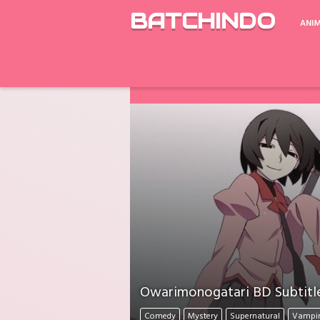
BATCHINDO
ANI
Google Drive ada Limit Download perh
Download Mati Semua? Lapor Melalui 
Owarimonogatari BD Subtitle
Comedy
Mystery
Supernatural
Vampi