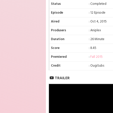
Status
: Completed
Episode
: 12 Episode
Aired
: Oct 4, 2015
Produsers
: Aniplex
Duration
: 26 Minute
Score
: 8.45
Premiered
:
Fall 2015
Credit
: OugiSubs
TRAILER