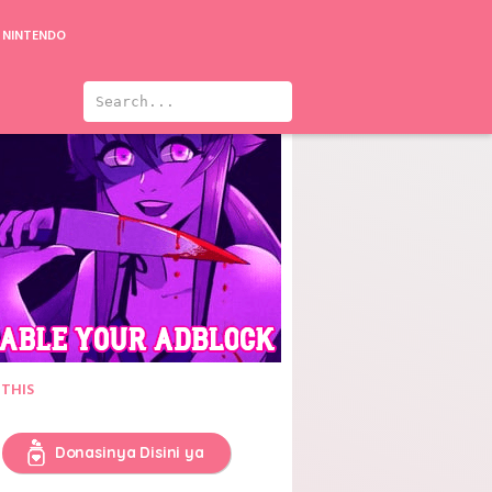
NINTENDO
 THIS
Donasinya Disini ya