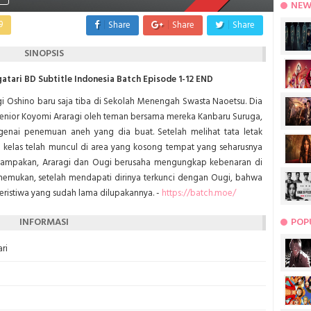
NEW
9
Share
Share
Share
SINOPSIS
ari BD Subtitle Indonesia Batch Episode 1-12 END
 Oshino baru saja tiba di Sekolah Menengah Swasta Naoetsu. Dia
enior Koyomi Araragi oleh teman bersama mereka Kanbaru Suruga,
nai penemuan aneh yang dia buat. Setelah melihat tata letak
kelas telah muncul di area yang kosong tempat yang seharusnya
penampakan, Araragi dan Ougi berusaha mengungkap kebenaran di
 menemukan, setelah mendapati dirinya terkunci dengan Ougi, bahwa
ristiwa yang sudah lama dilupakannya. -
https://batch.moe/
INFORMASI
POP
ri