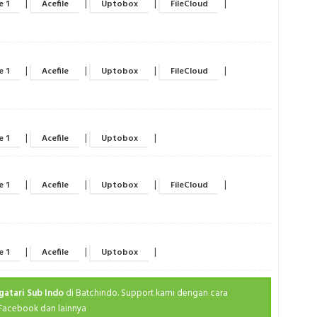
|
|
|
|
Ma
e 1
Acefile
Uptobox
FileCloud
Fal
Medieva
Spri
M
Spri
|
|
|
|
e 1
Acefile
Uptobox
FileCloud
Po
Spri
Ro
Spri
S
Spri
|
|
|
e 1
Acefile
Uptobox
Se
Spri
Sh
Spri
|
|
|
|
Slice
e 1
Acefile
Uptobox
FileCloud
Summ
Sp
Summ
Superhe
Summ
|
|
|
e 1
Acefile
Uptobox
Th
Summ
Va
Summ
atari Sub Indo
di Batchindo. Support kami dengan cara
Y
Summ
 Facebook dan lainnya