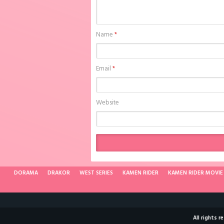
Name
*
Email
*
Website
DORAMA
DRAKOR
WEST SERIES
KAMEN RIDER
KAMEN RIDER MOVIE
All rights 