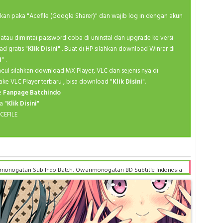
Wint
ahkan paka "Acefile (Google Sharer)" dan wajib log in dengan akun
Wint
kan atau dimintai password coba di uninstal dan upgrade ke versi
Wint
ad gratis "
Klik Disini
" . Buat di HP silahkan download Winrar di
Wint
i
" .
ncul silahkan download MX Player, VLC dan sejenis nya di
Wint
ake VLC Player terbaru , bisa download "
Klik Disini
".
Wint
ke
Fanpage Batchindo
a "
Klik Disini
"
CEFILE
onogatari Sub Indo Batch, Owarimonogatari BD Subtitle Indonesia
 batch google drive, Owarimonogatari batch subtitle indonesia,
i Sub Indo x265, Owarimonogatari Batch Subtitle Indonesia bd,
rogaze, Owarimonogatari Batch Subtitle Indonesia anibatch,
nimeindo, Owarimonogatari Batch Subtitle Indonesia samehadaku ,
tle Indonesia batch , donwload Owarimonogatari Batch Subtitle
i Batch Subtitle Indonesia batch google drive, download