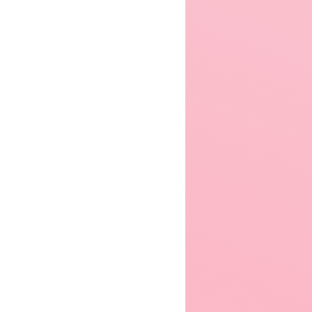
8.78
6.15
8
Sky
Jujutsu Kaisen
Grimms Notes The Animation