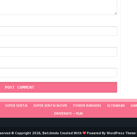
SUPER SENTAI
SUPER SENTAI MOVIE
POWER RANGERS
ULTRAMAN
GA
DRIVERAYS – FILM
reserved © Copyright 2026, Batchindo Created With
Powered By
WordPress
Theme