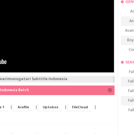
GEN
Ac
An
Avan
Boy
Co
De
SEA
D
Fal
Fa
arimonogatari Subtitle Indonesia
Fal
Frie
Indonesia Batch
Fal
H
Fal
Ho
|
|
|
|
e 1
Acefile
Uptobox
FileCloud
Fal
K
Fal
M
Fal