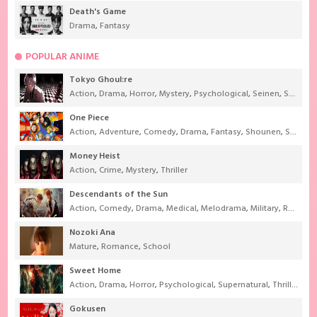
Death's Game
Drama
,
Fantasy
POPULAR ANIME
Tokyo Ghoul:re
Action
,
Drama
,
Horror
,
Mystery
,
Psychological
,
Seinen
,
Supernatural
One Piece
Action
,
Adventure
,
Comedy
,
Drama
,
Fantasy
,
Shounen
,
Super Power
Money Heist
Action
,
Crime
,
Mystery
,
Thriller
Descendants of the Sun
Action
,
Comedy
,
Drama
,
Medical
,
Melodrama
,
Military
,
Romance
Nozoki Ana
Mature
,
Romance
,
School
Sweet Home
Action
,
Drama
,
Horror
,
Psychological
,
Supernatural
,
Thriller
Gokusen