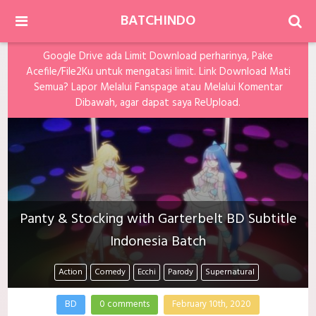
BATCHINDO
Google Drive ada Limit Download perharinya, Pake
Acefile/File2Ku untuk mengatasi limit. Link Download Mati
Semua? Lapor Melalui Fanspage atau Melalui Komentar
Dibawah, agar dapat saya ReUpload.
Panty & Stocking with Garterbelt BD Subtitle
Indonesia Batch
Action
Comedy
Ecchi
Parody
Supernatural
BD
0 comments
February 10th, 2020