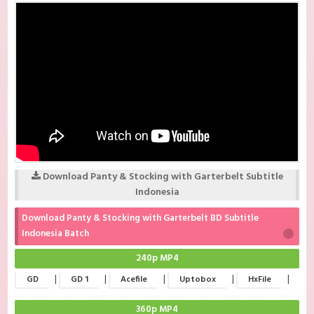
Download Panty & Stocking with Garterbelt Subtitle
Indonesia
Download Panty & Stocking with Garterbelt BD Subtitle
Indonesia Batch
240p MP4
|
|
|
|
|
GD
GD 1
Acefile
Uptobox
HxFile
360p MP4