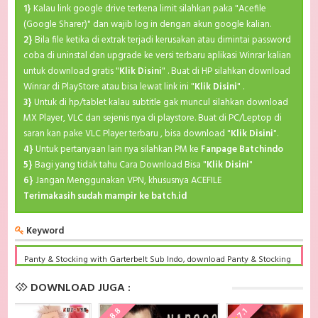
1}
Kalau link google drive terkena limit silahkan paka "Acefile
(Google Sharer)" dan wajib log in dengan akun google kalian.
2}
Bila file ketika di extrak terjadi kerusakan atau dimintai password
coba di uninstal dan upgrade ke versi terbaru aplikasi Winrar kalian
untuk download gratis "
Klik Disini
" . Buat di HP silahkan download
Winrar di PlayStore atau bisa lewat link ini "
Klik Disini
" .
3}
Untuk di hp/tablet kalau subtitle gak muncul silahkan download
MX Player, VLC dan sejenis nya di playstore. Buat di PC/Leptop di
saran kan pake VLC Player terbaru , bisa download "
Klik Disini
".
4}
Untuk pertanyaan lain nya silahkan PM ke
Fanpage Batchindo
5}
Bagi yang tidak tahu Cara Download Bisa "
Klik Disini
"
6}
Jangan Menggunakan VPN, khususnya ACEFILE
Terimakasih sudah mampir ke batch.id
Keyword
Panty & Stocking with Garterbelt Sub Indo, download Panty & Stocking
with Garterbelt Sub Indo Batch, Panty & Stocking with Garterbelt BD
Subtitle Indonesia komplit, download Panty & Stocking with Garterbelt
DOWNLOAD JUGA :
Sub indo batch google drive, Panty & Stocking with Garterbelt batch
subtitle indonesia, Panty & Stocking with Garterbelt mp4 batch, Panty
8.8
7.1
& Stocking with Garterbelt Sub Indo x265, Panty & Stocking with