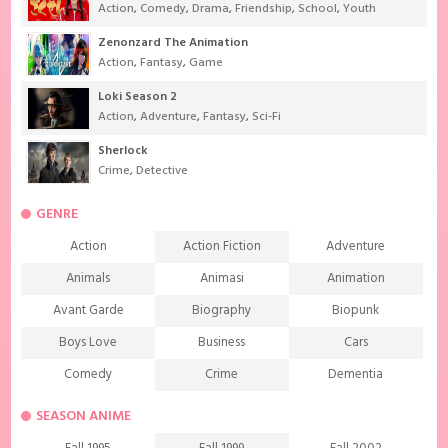
Action
,
Comedy
,
Drama
,
Friendship
,
School
,
Youth
Zenonzard The Animation
Action
,
Fantasy
,
Game
Loki Season 2
Action
,
Adventure
,
Fantasy
,
Sci-Fi
Sherlock
Crime
,
Detective
GENRE
Action
Action Fiction
Adventure
Animals
Animasi
Animation
Avant Garde
Biography
Biopunk
Boys Love
Business
Cars
Comedy
Crime
Dementia
Demons
Detective
Documentary
SEASON ANIME
Drama
Ecchi
Extreme sports