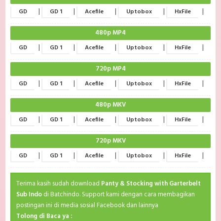
|
|
|
|
|
GD
GD 1
Acefile
Uptobox
HxFile
480p MP4
|
|
|
|
|
GD
GD 1
Acefile
Uptobox
HxFile
720p MP4
|
|
|
|
|
GD
GD 1
Acefile
Uptobox
HxFile
480p MKV
|
|
|
|
|
GD
GD 1
Acefile
Uptobox
HxFile
720p MKV
|
|
|
|
|
GD
GD 1
Acefile
Uptobox
HxFile
Terima kasih sudah download
Panty & Stocking with Garterbelt
Sub Indo
di Batchindo. Support kami dengan cara membagikan
postingan ini di media sosial Facebook dan lainnya
Tolong di Baca ya :