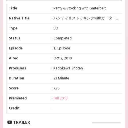
Title
: Panty & Stocking with Garterbelt
Native Title
: パンティ＆ストッキングwithガーターベルト
Type
: BD
Status
: Completed
Episode
: 13 Episode
Aired
: Oct 2, 2010
Produsers
: Kadokawa Shoten
Duration
: 23 Minute
Score
: 7.76
Premiered
:
Fall 2010
Credit
:
TRAILER