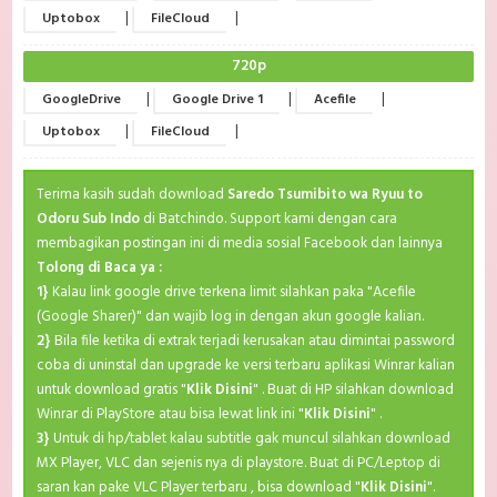
|
|
Uptobox
FileCloud
720p
|
|
|
GoogleDrive
Google Drive 1
Acefile
|
|
Uptobox
FileCloud
Terima kasih sudah download
Saredo Tsumibito wa Ryuu to
Odoru Sub Indo
di Batchindo. Support kami dengan cara
membagikan postingan ini di media sosial Facebook dan lainnya
Tolong di Baca ya :
1}
Kalau link google drive terkena limit silahkan paka "Acefile
(Google Sharer)" dan wajib log in dengan akun google kalian.
2}
Bila file ketika di extrak terjadi kerusakan atau dimintai password
coba di uninstal dan upgrade ke versi terbaru aplikasi Winrar kalian
untuk download gratis "
Klik Disini
" . Buat di HP silahkan download
Winrar di PlayStore atau bisa lewat link ini "
Klik Disini
" .
3}
Untuk di hp/tablet kalau subtitle gak muncul silahkan download
MX Player, VLC dan sejenis nya di playstore. Buat di PC/Leptop di
saran kan pake VLC Player terbaru , bisa download "
Klik Disini
".