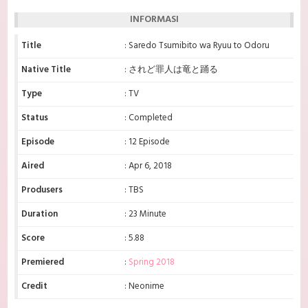
INFORMASI
Title
: Saredo Tsumibito wa Ryuu to Odoru
Native Title
: されど罪人は竜と踊る
Type
: TV
Status
: Completed
Episode
: 12 Episode
Aired
: Apr 6, 2018
Produsers
: TBS
Duration
: 23 Minute
Score
: 5.88
Premiered
:
Spring 2018
Credit
: Neonime