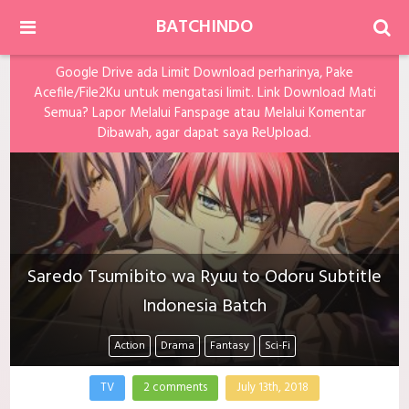
BATCHINDO
Google Drive ada Limit Download perharinya, Pake
Acefile/File2Ku untuk mengatasi limit. Link Download Mati
Semua? Lapor Melalui Fanspage atau Melalui Komentar
Dibawah, agar dapat saya ReUpload.
Saredo Tsumibito wa Ryuu to Odoru Subtitle
Indonesia Batch
Action
Drama
Fantasy
Sci-Fi
TV
2 comments
July 13th, 2018