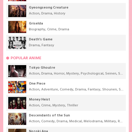
Gyeongseong Creature
Action
,
Drama
,
History
Griselda
Biography
,
Crime
,
Drama
Death's Game
Drama
,
Fantasy
POPULAR ANIME
Tokyo Ghoul:re
Action
,
Drama
,
Horror
,
Mystery
,
Psychological
,
Seinen
,
Supernatural
One Piece
Action
,
Adventure
,
Comedy
,
Drama
,
Fantasy
,
Shounen
,
Super Power
Money Heist
Action
,
Crime
,
Mystery
,
Thriller
Descendants of the Sun
Action
,
Comedy
,
Drama
,
Medical
,
Melodrama
,
Military
,
Romance
Nozoki Ana