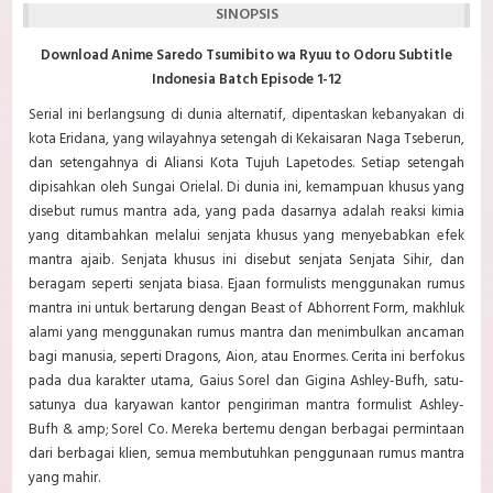
SINOPSIS
Download Anime Saredo Tsumibito wa Ryuu to Odoru Subtitle
Indonesia Batch Episode 1-12
Serial ini berlangsung di dunia alternatif, dipentaskan kebanyakan di
kota Eridana, yang wilayahnya setengah di Kekaisaran Naga Tseberun,
dan setengahnya di Aliansi Kota Tujuh Lapetodes. Setiap setengah
dipisahkan oleh Sungai Orielal. Di dunia ini, kemampuan khusus yang
disebut rumus mantra ada, yang pada dasarnya adalah reaksi kimia
yang ditambahkan melalui senjata khusus yang menyebabkan efek
mantra ajaib. Senjata khusus ini disebut senjata Senjata Sihir, dan
beragam seperti senjata biasa. Ejaan formulists menggunakan rumus
mantra ini untuk bertarung dengan Beast of Abhorrent Form, makhluk
alami yang menggunakan rumus mantra dan menimbulkan ancaman
bagi manusia, seperti Dragons, Aion, atau Enormes. Cerita ini berfokus
pada dua karakter utama, Gaius Sorel dan Gigina Ashley-Bufh, satu-
satunya dua karyawan kantor pengiriman mantra formulist Ashley-
Bufh & amp; Sorel Co. Mereka bertemu dengan berbagai permintaan
dari berbagai klien, semua membutuhkan penggunaan rumus mantra
yang mahir.