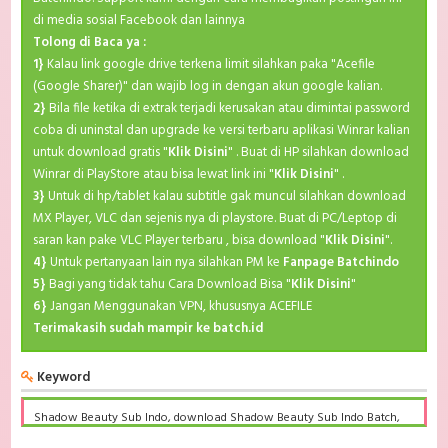
di media sosial Facebook dan lainnya
Tolong di Baca ya :
1}
Kalau link google drive terkena limit silahkan paka "Acefile
(Google Sharer)" dan wajib log in dengan akun google kalian.
2}
Bila file ketika di extrak terjadi kerusakan atau dimintai password
coba di uninstal dan upgrade ke versi terbaru aplikasi Winrar kalian
untuk download gratis "
Klik Disini
" . Buat di HP silahkan download
Winrar di PlayStore atau bisa lewat link ini "
Klik Disini
" .
3}
Untuk di hp/tablet kalau subtitle gak muncul silahkan download
MX Player, VLC dan sejenis nya di playstore. Buat di PC/Leptop di
saran kan pake VLC Player terbaru , bisa download "
Klik Disini
".
4}
Untuk pertanyaan lain nya silahkan PM ke
Fanpage Batchindo
5}
Bagi yang tidak tahu Cara Download Bisa "
Klik Disini
"
6}
Jangan Menggunakan VPN, khususnya ACEFILE
Terimakasih sudah mampir ke batch.id
Keyword
Shadow Beauty Sub Indo, download Shadow Beauty Sub Indo Batch,
Shadow Beauty BD Subtitle Indonesia komplit, download Shadow