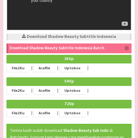
Download Shadow Beauty Subtitle Indonesia
Download Shadow Beauty Subtitle Indonesia Batch
360p
|
|
|
File2Ku
Acefile
Uptobox
540p
|
|
|
File2Ku
Acefile
Uptobox
720p
|
|
|
File2Ku
Acefile
Uptobox
Terima kasih sudah download
Shadow Beauty Sub Indo
di
Batchindo. Support kami dengan cara membagikan postingan ini