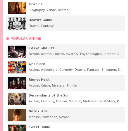
Griselda
Biography
,
Crime
,
Drama
Death's Game
Drama
,
Fantasy
POPULAR ANIME
Tokyo Ghoul:re
Action
,
Drama
,
Horror
,
Mystery
,
Psychological
,
Seinen
,
Supernatural
One Piece
Action
,
Adventure
,
Comedy
,
Drama
,
Fantasy
,
Shounen
,
Super Power
Money Heist
Action
,
Crime
,
Mystery
,
Thriller
Descendants of the Sun
Action
,
Comedy
,
Drama
,
Medical
,
Melodrama
,
Military
,
Romance
Nozoki Ana
Mature
,
Romance
,
School
Sweet Home