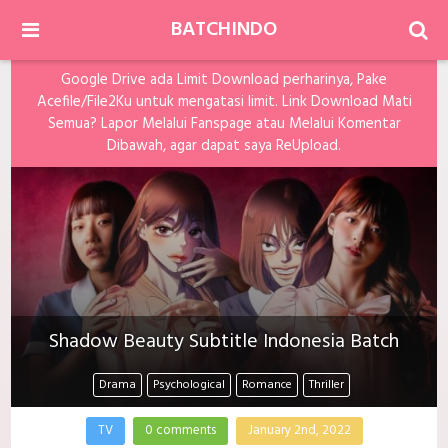
BATCHINDO
Google Drive ada Limit Download perharinya, Pake
Acefile/File2Ku untuk mengatasi limit. Link Download Mati
Semua? Lapor Melalui Fanspage atau Melalui Komentar
Dibawah, agar dapat saya ReUpload.
Shadow Beauty Subtitle Indonesia Batch
Drama
Psychological
Romance
Thriller
TV
0 comments
January 2nd, 2022