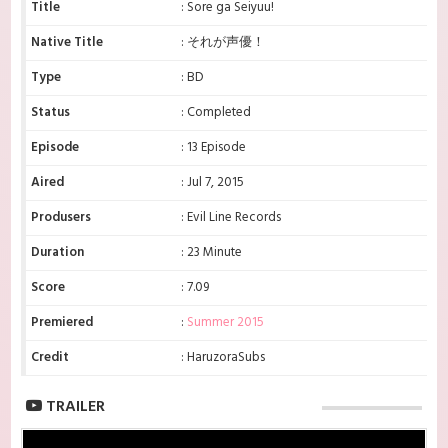
Title
: Sore ga Seiyuu!
Native Title
: それが声優！
Type
: BD
Status
: Completed
Episode
: 13 Episode
Aired
: Jul 7, 2015
Produsers
: Evil Line Records
Duration
: 23 Minute
Score
: 7.09
Premiered
:
Summer 2015
Credit
: HaruzoraSubs
TRAILER