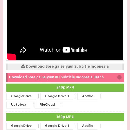
Download Sore ga Seiyuu! Subtitle Indonesia
Download Sore ga Seiyuu! BD Subtitle Indonesia Batch
240p MP4
|
|
|
GoogleDrive
Google Drive 1
Acefile
|
|
Uptobox
FileCloud
360p MP4
|
|
|
GoogleDrive
Google Drive 1
Acefile