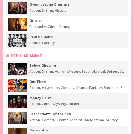
Gyeongseong Creature
Action
,
Drama
,
History
Griselda
Biography
,
Crime
,
Drama
Death's Game
Drama
,
Fantasy
POPULAR ANIME
Tokyo Ghoul:re
Action
,
Drama
,
Horror
,
Mystery
,
Psychological
,
Seinen
,
Supernatural
One Piece
Action
,
Adventure
,
Comedy
,
Drama
,
Fantasy
,
Shounen
,
Super Power
Money Heist
Action
,
Crime
,
Mystery
,
Thriller
Descendants of the Sun
Action
,
Comedy
,
Drama
,
Medical
,
Melodrama
,
Military
,
Romance
Nozoki Ana