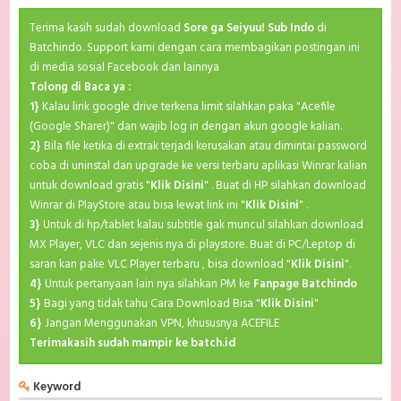
Terima kasih sudah download
Sore ga Seiyuu! Sub Indo
di
Batchindo. Support kami dengan cara membagikan postingan ini
di media sosial Facebook dan lainnya
Tolong di Baca ya :
1}
Kalau link google drive terkena limit silahkan paka "Acefile
(Google Sharer)" dan wajib log in dengan akun google kalian.
2}
Bila file ketika di extrak terjadi kerusakan atau dimintai password
coba di uninstal dan upgrade ke versi terbaru aplikasi Winrar kalian
untuk download gratis "
Klik Disini
" . Buat di HP silahkan download
Winrar di PlayStore atau bisa lewat link ini "
Klik Disini
" .
3}
Untuk di hp/tablet kalau subtitle gak muncul silahkan download
MX Player, VLC dan sejenis nya di playstore. Buat di PC/Leptop di
saran kan pake VLC Player terbaru , bisa download "
Klik Disini
".
4}
Untuk pertanyaan lain nya silahkan PM ke
Fanpage Batchindo
5}
Bagi yang tidak tahu Cara Download Bisa "
Klik Disini
"
6}
Jangan Menggunakan VPN, khususnya ACEFILE
Terimakasih sudah mampir ke batch.id
Keyword