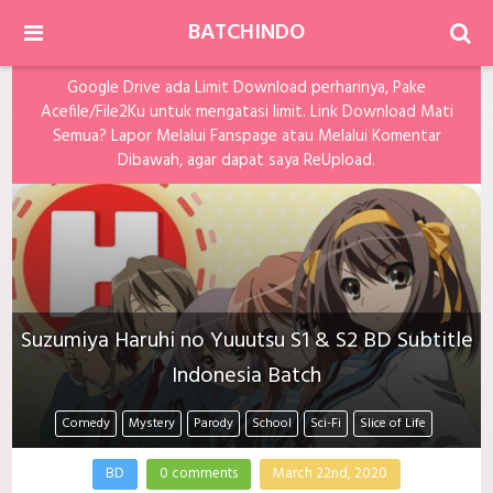
BATCHINDO
Google Drive ada Limit Download perharinya, Pake
Acefile/File2Ku untuk mengatasi limit. Link Download Mati
Semua? Lapor Melalui Fanspage atau Melalui Komentar
Dibawah, agar dapat saya ReUpload.
Suzumiya Haruhi no Yuuutsu S1 & S2 BD Subtitle
Indonesia Batch
Comedy
Mystery
Parody
School
Sci-Fi
Slice of Life
BD
0 comments
March 22nd, 2020