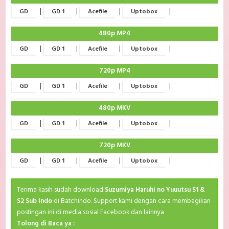
|
|
|
|
GD
GD 1
Acefile
Uptobox
480p MP4
|
|
|
|
GD
GD 1
Acefile
Uptobox
720p MP4
|
|
|
|
GD
GD 1
Acefile
Uptobox
480p MKV
|
|
|
|
GD
GD 1
Acefile
Uptobox
720p MKV
|
|
|
|
GD
GD 1
Acefile
Uptobox
Terima kasih sudah download
Suzumiya Haruhi no Yuuutsu S1 &
S2 Sub Indo
di Batchindo. Support kami dengan cara membagikan
postingan ini di media sosial Facebook dan lainnya
Tolong di Baca ya :