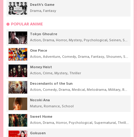
Death's Game
Drama
,
Fantasy
POPULAR ANIME
Tokyo Ghoul:re
Action
,
Drama
,
Horror
,
Mystery
,
Psychological
,
Seinen
,
Supernatural
One Piece
Action
,
Adventure
,
Comedy
,
Drama
,
Fantasy
,
Shounen
,
Super Power
Money Heist
Action
,
Crime
,
Mystery
,
Thriller
Descendants of the Sun
Action
,
Comedy
,
Drama
,
Medical
,
Melodrama
,
Military
,
Romance
Nozoki Ana
Mature
,
Romance
,
School
Sweet Home
Action
,
Drama
,
Horror
,
Psychological
,
Supernatural
,
Thriller
Gokusen