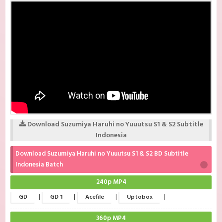
Download Suzumiya Haruhi no Yuuutsu S1 & S2 Subtitle
Indonesia
Download Suzumiya Haruhi no Yuuutsu S1 & S2 BD Subtitle
Indonesia Batch
240p MP4
|
|
|
|
GD
GD 1
Acefile
Uptobox
360p MP4