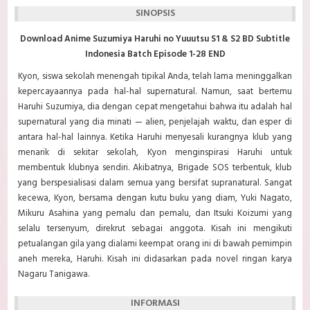
SINOPSIS
Download Anime Suzumiya Haruhi no Yuuutsu S1 & S2 BD Subtitle
Indonesia Batch Episode 1-28 END
Kyon, siswa sekolah menengah tipikal Anda, telah lama meninggalkan
kepercayaannya pada hal-hal supernatural. Namun, saat bertemu
Haruhi Suzumiya, dia dengan cepat mengetahui bahwa itu adalah hal
supernatural yang dia minati — alien, penjelajah waktu, dan esper di
antara hal-hal lainnya. Ketika Haruhi menyesali kurangnya klub yang
menarik di sekitar sekolah, Kyon menginspirasi Haruhi untuk
membentuk klubnya sendiri. Akibatnya, Brigade SOS terbentuk, klub
yang berspesialisasi dalam semua yang bersifat supranatural. Sangat
kecewa, Kyon, bersama dengan kutu buku yang diam, Yuki Nagato,
Mikuru Asahina yang pemalu dan pemalu, dan Itsuki Koizumi yang
selalu tersenyum, direkrut sebagai anggota. Kisah ini mengikuti
petualangan gila yang dialami keempat orang ini di bawah pemimpin
aneh mereka, Haruhi. Kisah ini didasarkan pada novel ringan karya
Nagaru Tanigawa.
INFORMASI