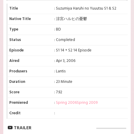
Title
: Suzumiya Haruhi no Yuuutsu S1 & S2
Native Title
: 涼宮ハルヒの憂鬱
Type
: BD
Status
: Completed
Episode
: S1 14 + S2 14 Episode
Aired
: Apr 3, 2006
Produsers
: Lantis
Duration
: 23 Minute
Score
: 7.92
Premiered
:
Spring 2006
Spring 2009
Credit
:
TRAILER