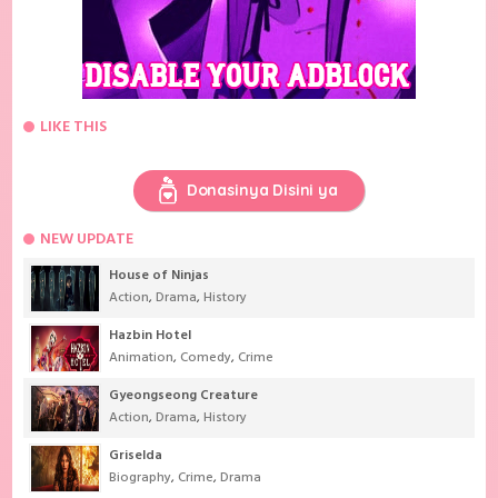
LIKE THIS
Donasinya Disini ya
NEW UPDATE
House of Ninjas
Action
,
Drama
,
History
Hazbin Hotel
Animation
,
Comedy
,
Crime
Gyeongseong Creature
Action
,
Drama
,
History
Griselda
Biography
,
Crime
,
Drama