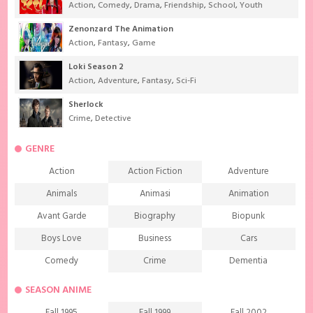
Action
,
Comedy
,
Drama
,
Friendship
,
School
,
Youth
Zenonzard The Animation
Action
,
Fantasy
,
Game
Loki Season 2
Action
,
Adventure
,
Fantasy
,
Sci-Fi
Sherlock
Crime
,
Detective
GENRE
Action
Action Fiction
Adventure
Animals
Animasi
Animation
Avant Garde
Biography
Biopunk
Boys Love
Business
Cars
Comedy
Crime
Dementia
Demons
Detective
Documentary
SEASON ANIME
Drama
Ecchi
Extreme sports
Fall 1995
Fall 1999
Fall 2002