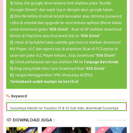
1}
Kalau link google drive terkena limit silahkan paka "Acefile
(Google Sharer)" dan wajib log in dengan akun google kalian.
2}
Bila file ketika di extrak terjadi kerusakan atau dimintai password
coba di uninstal dan upgrade ke versi terbaru aplikasi Winrar kalian
untuk download gratis "
Klik Disini
" . Buat di HP silahkan download
Winrar di PlayStore atau bisa lewat link ini "
Klik Disini
" .
3}
Untuk di hp/tablet kalau subtitle gak muncul silahkan download
MX Player, VLC dan sejenis nya di playstore. Buat di PC/Leptop di
saran kan pake VLC Player terbaru , bisa download "
Klik Disini
".
4}
Untuk pertanyaan lain nya silahkan PM ke
Fanpage Batchindo
5}
Bagi yang tidak tahu Cara Download Bisa "
Klik Disini
"
6}
Jangan Menggunakan VPN, khususnya ACEFILE
Terimakasih sudah mampir ke batch.id
Keyword
Suzumiya Haruhi no Yuuutsu S1 & S2 Sub Indo, download Suzumiya
Haruhi no Yuuutsu S1 & S2 Sub Indo Batch, Suzumiya Haruhi no
Yuuutsu S1 & S2 BD Subtitle Indonesia komplit, download Suzumiya
DOWNLOAD JUGA :
Haruhi no Yuuutsu S1 & S2 Sub indo batch google drive, Suzumiya
Haruhi no Yuuutsu S1 & S2 batch subtitle indonesia, Suzumiya Haruhi
7.98
7.14
no Yuuutsu S1 & S2 mp4 batch, Suzumiya Haruhi no Yuuutsu S1 & S2