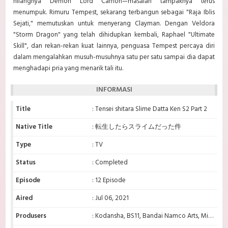
hilangnya Demon Lord Carrion—masalah tampaknya terus
menumpuk. Rimuru Tempest, sekarang terbangun sebagai "Raja Iblis
Sejati," memutuskan untuk menyerang Clayman. Dengan Veldora
"Storm Dragon" yang telah dihidupkan kembali, Raphael "Ultimate
Skill", dan rekan-rekan kuat lainnya, penguasa Tempest percaya diri
dalam mengalahkan musuh-musuhnya satu per satu sampai dia dapat
menghadapi pria yang menarik tali itu.
INFORMASI
Title
: Tensei shitara Slime Datta Ken S2 Part 2
Native Title
: 転生したらスライムだった件
Type
: TV
Status
: Completed
Episode
: 12 Episode
Aired
: Jul 06, 2021
Produsers
: Kodansha, BS11, Bandai Namco Arts, Micro Magazine Publishing, Bandai Spirits, Sony Music Solutions, ADK Marketing Solutions