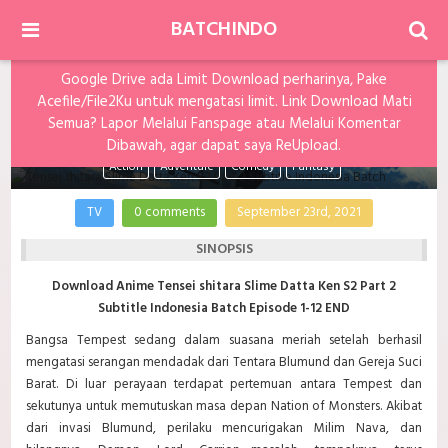
BATCHINDO
Google Drive ada Limit Download perharinya, Pake
Tensei shitara Slime Datta Ken S2 Part 2 Subtitle
Acefile/File2Ku untuk mengatasi limit. Link Download Mati
Indonesia Batch
Semua? Lapor Melalui Fanspage atau Melalui Komentar
Dibawah, agar dapat saya ReUpload.
Action
Adventure
Comedy
Fantasy
TV
0 comments
September 23rd, 2021
SINOPSIS
Download Anime Tensei shitara Slime Datta Ken S2 Part 2
Subtitle Indonesia Batch Episode 1-12 END
Bangsa Tempest sedang dalam suasana meriah setelah berhasil
mengatasi serangan mendadak dari Tentara Blumund dan Gereja Suci
Barat. Di luar perayaan terdapat pertemuan antara Tempest dan
sekutunya untuk memutuskan masa depan Nation of Monsters. Akibat
dari invasi Blumund, perilaku mencurigakan Milim Nava, dan