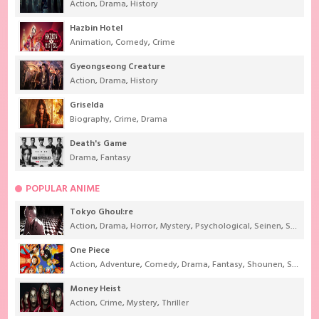
Action
,
Drama
,
History
Hazbin Hotel
Animation
,
Comedy
,
Crime
Gyeongseong Creature
Action
,
Drama
,
History
Griselda
Biography
,
Crime
,
Drama
Death's Game
Drama
,
Fantasy
POPULAR ANIME
Tokyo Ghoul:re
Action
,
Drama
,
Horror
,
Mystery
,
Psychological
,
Seinen
,
Supernatural
One Piece
Action
,
Adventure
,
Comedy
,
Drama
,
Fantasy
,
Shounen
,
Super Power
Money Heist
Action
,
Crime
,
Mystery
,
Thriller