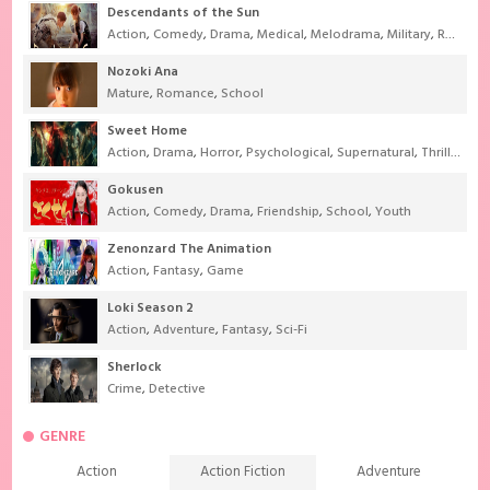
Descendants of the Sun
Action
,
Comedy
,
Drama
,
Medical
,
Melodrama
,
Military
,
Romance
Nozoki Ana
Mature
,
Romance
,
School
Sweet Home
Action
,
Drama
,
Horror
,
Psychological
,
Supernatural
,
Thriller
Gokusen
Action
,
Comedy
,
Drama
,
Friendship
,
School
,
Youth
Zenonzard The Animation
Action
,
Fantasy
,
Game
Loki Season 2
Action
,
Adventure
,
Fantasy
,
Sci-Fi
Sherlock
Crime
,
Detective
GENRE
Action
Action Fiction
Adventure