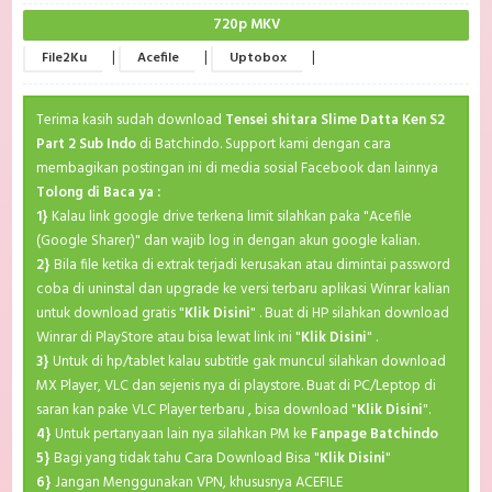
720p MKV
|
|
|
File2Ku
Acefile
Uptobox
Terima kasih sudah download
Tensei shitara Slime Datta Ken S2
Part 2 Sub Indo
di Batchindo. Support kami dengan cara
membagikan postingan ini di media sosial Facebook dan lainnya
Tolong di Baca ya :
1}
Kalau link google drive terkena limit silahkan paka "Acefile
(Google Sharer)" dan wajib log in dengan akun google kalian.
2}
Bila file ketika di extrak terjadi kerusakan atau dimintai password
coba di uninstal dan upgrade ke versi terbaru aplikasi Winrar kalian
untuk download gratis "
Klik Disini
" . Buat di HP silahkan download
Winrar di PlayStore atau bisa lewat link ini "
Klik Disini
" .
3}
Untuk di hp/tablet kalau subtitle gak muncul silahkan download
MX Player, VLC dan sejenis nya di playstore. Buat di PC/Leptop di
saran kan pake VLC Player terbaru , bisa download "
Klik Disini
".
4}
Untuk pertanyaan lain nya silahkan PM ke
Fanpage Batchindo
5}
Bagi yang tidak tahu Cara Download Bisa "
Klik Disini
"
6}
Jangan Menggunakan VPN, khususnya ACEFILE