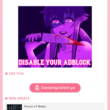
LIKE THIS
Donasinya Disini ya
NEW UPDATE
House of Ninjas