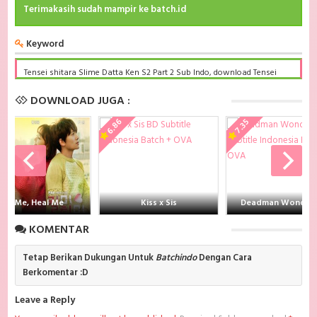
Terimakasih sudah mampir ke batch.id
Keyword
Tensei shitara Slime Datta Ken S2 Part 2 Sub Indo, download Tensei
shitara Slime Datta Ken S2 Part 2 Sub Indo Batch, Tensei shitara Slime
Datta Ken S2 Part 2 BD Subtitle Indonesia komplit, download Tensei
DOWNLOAD JUGA :
shitara Slime Datta Ken S2 Part 2 Sub indo batch google drive, Tensei
shitara Slime Datta Ken S2 Part 2 batch subtitle indonesia, Tensei
6.86
7.35
shitara Slime Datta Ken S2 Part 2 mp4 batch, Tensei shitara Slime
Datta Ken S2 Part 2 Sub Indo x265, Tensei shitara Slime Datta Ken S2
Part 2 Batch Subtitle Indonesia bd, Tensei shitara Slime Datta Ken S2
Part 2 Batch Subtitle Indonesia kurogaze, Tensei shitara Slime Datta
Ken S2 Part 2 Batch Subtitle Indonesia anibatch, Tensei shitara Slime
Datta Ken S2 Part 2 Batch Subtitle Indonesia animeindo, Tensei shitara
Slime Datta Ken S2 Part 2 Batch Subtitle Indonesia samehadaku ,
Kill Me, Heal Me
Kiss x Sis
Deadman Wonderl
donwload anime Tensei shitara Slime Datta Ken S2 Part 2 Batch
Subtitle Indonesia batch , donwload Tensei shitara Slime Datta Ken S2
KOMENTAR
Part 2 Batch Subtitle Indonesia sub indo, download Tensei shitara
Slime Datta Ken S2 Part 2 Batch Subtitle Indonesia batch google drive,
download Tensei shitara Slime Datta Ken S2 Part 2 Batch Subtitle
Tetap Berikan Dukungan Untuk
Batchindo
Dengan Cara
Indonesia batch KumpulBagi, download Tensei shitara Slime Datta Ken
Berkomentar :D
S2 Part 2 Batch Subtitle Indonesia batch Mega, download Tensei
shitara Slime Datta Ken S2 Part 2 Batch Subtitle Indonesia
Leave a Reply
diskokosmiko , donwload Tensei shitara Slime Datta Ken S2 Part 2
Batch Subtitle Indonesia MKV 480P , donwload Tensei shitara Slime