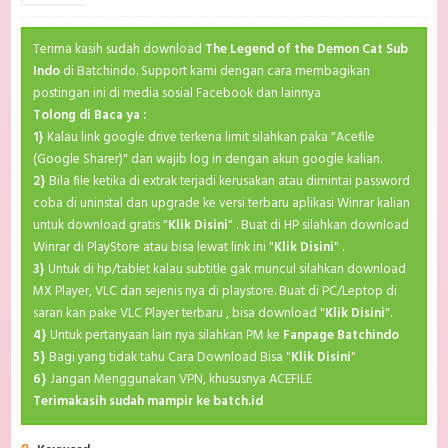
Terima kasih sudah download
The Legend of the Demon Cat Sub
Indo
di Batchindo. Support kami dengan cara membagikan
postingan ini di media sosial Facebook dan lainnya
Tolong di Baca ya :
1}
Kalau link google drive terkena limit silahkan paka "Acefile
(Google Sharer)" dan wajib log in dengan akun google kalian.
2}
Bila file ketika di extrak terjadi kerusakan atau dimintai password
coba di uninstal dan upgrade ke versi terbaru aplikasi Winrar kalian
untuk download gratis "
Klik Disini
" . Buat di HP silahkan download
Winrar di PlayStore atau bisa lewat link ini "
Klik Disini
" .
3}
Untuk di hp/tablet kalau subtitle gak muncul silahkan download
MX Player, VLC dan sejenis nya di playstore. Buat di PC/Leptop di
saran kan pake VLC Player terbaru , bisa download "
Klik Disini
".
4}
Untuk pertanyaan lain nya silahkan PM ke
Fanpage Batchindo
5}
Bagi yang tidak tahu Cara Download Bisa "
Klik Disini
"
6}
Jangan Menggunakan VPN, khususnya ACEFILE
Terimakasih sudah mampir ke batch.id