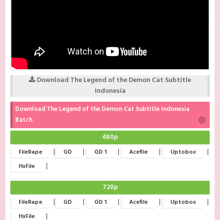
Download The Legend of the Demon Cat Subtitle
Indonesia
Download The Legend of the Demon Cat Subtitle Indonesia
Batch
480p
|
|
|
|
|
FileRape
GD
GD 1
Acefile
Uptobox
|
HxFile
720p
|
|
|
|
|
FileRape
GD
GD 1
Acefile
Uptobox
|
HxFile