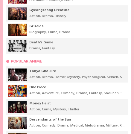
Gyeongseong Creature
Action
,
Drama
,
History
Griselda
Biography
,
Crime
,
Drama
Death's Game
Drama
,
Fantasy
POPULAR ANIME
Tokyo Ghoul:re
Action
,
Drama
,
Horror
,
Mystery
,
Psychological
,
Seinen
,
Supernatural
One Piece
Action
,
Adventure
,
Comedy
,
Drama
,
Fantasy
,
Shounen
,
Super Power
Money Heist
Action
,
Crime
,
Mystery
,
Thriller
Descendants of the Sun
Action
,
Comedy
,
Drama
,
Medical
,
Melodrama
,
Military
,
Romance