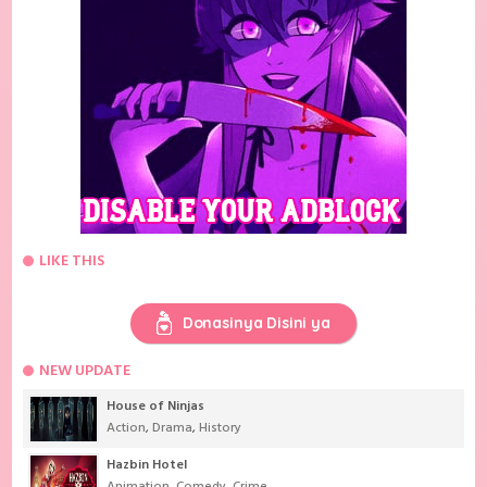
LIKE THIS
Donasinya Disini ya
NEW UPDATE
House of Ninjas
Action
,
Drama
,
History
Hazbin Hotel
Animation
,
Comedy
,
Crime