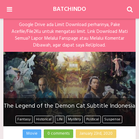
BATCHINDO
Google Drive ada Limit Download perharinya, Pake
Acefile/File2Ku untuk mengatasi limit. Link Download Mati
Semua? Lapor Melalui Fanspage atau Melalui Komentar
Dibawah, agar dapat saya ReUpload.
The Legend of the Demon Cat Subtitle Indonesia
Fantasy
Historical
Life
Mystery
Political
Suspense
Movie
0 comments
January 23rd, 2020