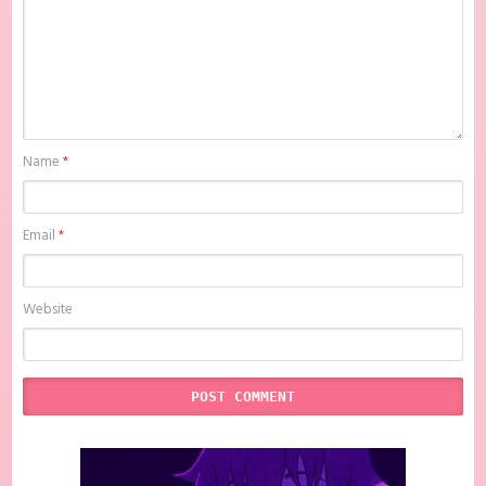
Indonesia , anime The Legend of the Demon Cat Batch Subtitle
Indonesia , download anime mp4 , mkv , bd sub indo , download
anime sub indo , download anime sub indo The Legend of the Demon
Cat Batch Subtitle Indonesia, Batchindo
Name
*
Email
*
Website