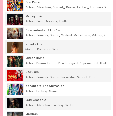
One Piece
Action
,
Adventure
,
Comedy
,
Drama
,
Fantasy
,
Shounen
,
Super Power
Money Heist
Action
,
Crime
,
Mystery
,
Thriller
Descendants of the Sun
Action
,
Comedy
,
Drama
,
Medical
,
Melodrama
,
Military
,
Romance
Nozoki Ana
Mature
,
Romance
,
School
Sweet Home
Action
,
Drama
,
Horror
,
Psychological
,
Supernatural
,
Thriller
Gokusen
Action
,
Comedy
,
Drama
,
Friendship
,
School
,
Youth
Zenonzard The Animation
Action
,
Fantasy
,
Game
Loki Season 2
Action
,
Adventure
,
Fantasy
,
Sci-Fi
Sherlock