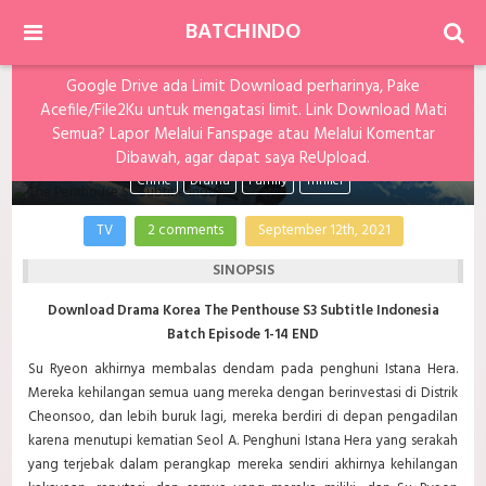
BATCHINDO
Google Drive ada Limit Download perharinya, Pake
Acefile/File2Ku untuk mengatasi limit. Link Download Mati
The Penthouse S3 Subtitle Indonesia Batch
Semua? Lapor Melalui Fanspage atau Melalui Komentar
Dibawah, agar dapat saya ReUpload.
Crime
Drama
Family
Thriller
TV
2 comments
September 12th, 2021
SINOPSIS
Download Drama Korea The Penthouse S3 Subtitle Indonesia
Batch Episode 1-14 END
Su Ryeon akhirnya membalas dendam pada penghuni Istana Hera.
Mereka kehilangan semua uang mereka dengan berinvestasi di Distrik
Cheonsoo, dan lebih buruk lagi, mereka berdiri di depan pengadilan
karena menutupi kematian Seol A. Penghuni Istana Hera yang serakah
yang terjebak dalam perangkap mereka sendiri akhirnya kehilangan