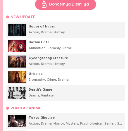
Donasinya Disini ya
NEW UPDATE
House of Ninjas
Action
,
Drama
,
History
Hazbin Hotel
Animation
,
Comedy
,
Crime
Gyeongseong Creature
Action
,
Drama
,
History
Griselda
Biography
,
Crime
,
Drama
Death's Game
Drama
,
Fantasy
POPULAR ANIME
Tokyo Ghoul:re
Action
,
Drama
,
Horror
,
Mystery
,
Psychological
,
Seinen
,
Supernatural