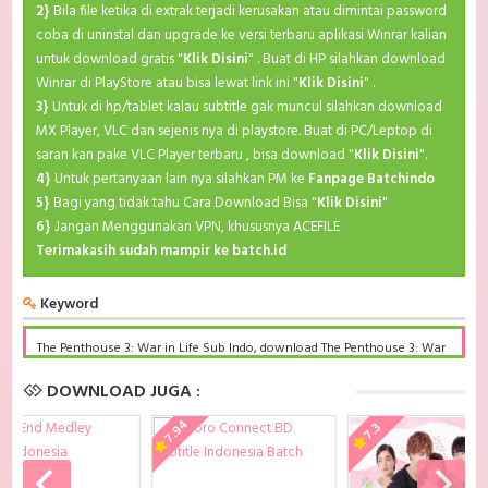
2}
Bila file ketika di extrak terjadi kerusakan atau dimintai password
coba di uninstal dan upgrade ke versi terbaru aplikasi Winrar kalian
untuk download gratis "
Klik Disini
" . Buat di HP silahkan download
Winrar di PlayStore atau bisa lewat link ini "
Klik Disini
" .
3}
Untuk di hp/tablet kalau subtitle gak muncul silahkan download
MX Player, VLC dan sejenis nya di playstore. Buat di PC/Leptop di
saran kan pake VLC Player terbaru , bisa download "
Klik Disini
".
4}
Untuk pertanyaan lain nya silahkan PM ke
Fanpage Batchindo
5}
Bagi yang tidak tahu Cara Download Bisa "
Klik Disini
"
6}
Jangan Menggunakan VPN, khususnya ACEFILE
Terimakasih sudah mampir ke batch.id
Keyword
The Penthouse 3: War in Life Sub Indo, download The Penthouse 3: War
in Life Sub Indo Batch, The Penthouse 3: War in Life BD Subtitle
Indonesia komplit, download The Penthouse 3: War in Life Sub indo
DOWNLOAD JUGA :
batch google drive, The Penthouse 3: War in Life batch subtitle
indonesia, The Penthouse 3: War in Life mp4 batch, The Penthouse 3:
7.94
7.3
War in Life Sub Indo x265, The Penthouse 3: War in Life Batch Subtitle
Indonesia bd, The Penthouse 3: War in Life Batch Subtitle Indonesia
kurogaze, The Penthouse 3: War in Life Batch Subtitle Indonesia
anibatch, The Penthouse 3: War in Life Batch Subtitle Indonesia