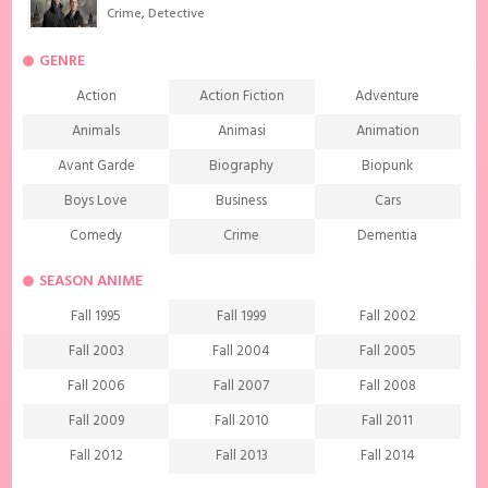
Crime
,
Detective
GENRE
Action
Action Fiction
Adventure
Animals
Animasi
Animation
Avant Garde
Biography
Biopunk
Boys Love
Business
Cars
Comedy
Crime
Dementia
Demons
Detective
Documentary
SEASON ANIME
Drama
Ecchi
Extreme sports
Fall 1995
Fall 1999
Fall 2002
Family
Fantasy
Food
Fall 2003
Fall 2004
Fall 2005
Friendship
Game
Gourmet
Fall 2006
Fall 2007
Fall 2008
Harem
Historical
History
Fall 2009
Fall 2010
Fall 2011
Horror
Investigation
Josei
Fall 2012
Fall 2013
Fall 2014
Kids
Law
Life