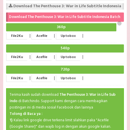
Download The Penthouse 3: War in Life Subtitle Indonesia
Download The Penthouse 3: War in Life Subtitle Indonesia Batch
360p
|
|
|
File2Ku
Acefile
Uptobox
540p
|
|
|
File2Ku
Acefile
Uptobox
720p
|
|
|
File2Ku
Acefile
Uptobox
Terima kasih sudah download
The Penthouse 3: War in Life Sub
Indo
di Batchindo. Support kami dengan cara membagikan
postingan ini di media sosial Facebook dan lainnya
Tolong di Baca ya :
1}
Kalau link google drive terkena limit silahkan paka "Acefile
(Google Sharer)" dan wajib log in dengan akun google kalian.