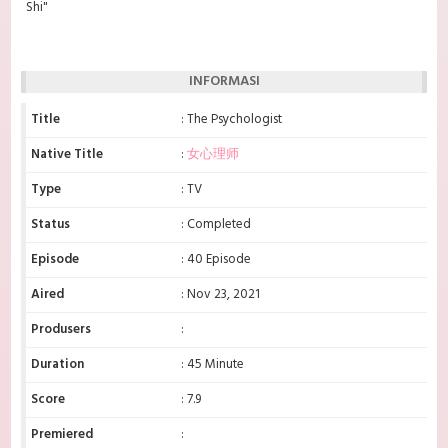
Shi"
INFORMASI
Title
: The Psychologist
Native Title
:
女心理师
Type
: TV
Status
: Completed
Episode
: 40 Episode
Aired
: Nov 23, 2021
Produsers
:
Duration
: 45 Minute
Score
: 7.9
Premiered
: