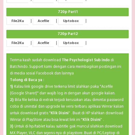
720p Part1
|
|
|
File2Ku
Acefile
Uptobox
720p Part2
|
|
|
File2Ku
Acefile
Uptobox
Terima kasih sudah download
The Psychologist Sub Indo
di
Batchindo. Support kami dengan cara membagikan postingan ini
di media sosial Facebook dan lainnya
Tolong di Baca ya :
1}
Kalau link google drive terkena limit silahkan paka "Acefile
(Google Sharer)" dan wajib log in dengan akun google kalian.
2}
Bila file ketika di extrak terjadi kerusakan atau dimintai password
coba di uninstal dan upgrade ke versi terbaru aplikasi Winrar kalian
untuk download gratis "
Klik Disini
" . Buat di HP silahkan download
Winrar di PlayStore atau bisa lewat link ini "
Klik Disini
" .
3}
Untuk di hp/tablet kalau subtitle gak muncul silahkan download
MX Player, VLC dan sejenis nya di playstore. Buat di PC/Leptop di