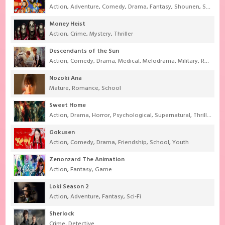
Action
,
Adventure
,
Comedy
,
Drama
,
Fantasy
,
Shounen
,
Super Power
Money Heist
Action
,
Crime
,
Mystery
,
Thriller
Descendants of the Sun
Action
,
Comedy
,
Drama
,
Medical
,
Melodrama
,
Military
,
Romance
Nozoki Ana
Mature
,
Romance
,
School
Sweet Home
Action
,
Drama
,
Horror
,
Psychological
,
Supernatural
,
Thriller
Gokusen
Action
,
Comedy
,
Drama
,
Friendship
,
School
,
Youth
Zenonzard The Animation
Action
,
Fantasy
,
Game
Loki Season 2
Action
,
Adventure
,
Fantasy
,
Sci-Fi
Sherlock
Crime
,
Detective