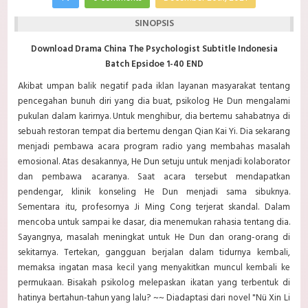
SINOPSIS
Download Drama China The Psychologist Subtitle Indonesia
Batch Epsidoe 1-40 END
Akibat umpan balik negatif pada iklan layanan masyarakat tentang
pencegahan bunuh diri yang dia buat, psikolog He Dun mengalami
pukulan dalam karirnya. Untuk menghibur, dia bertemu sahabatnya di
sebuah restoran tempat dia bertemu dengan Qian Kai Yi. Dia sekarang
menjadi pembawa acara program radio yang membahas masalah
emosional. Atas desakannya, He Dun setuju untuk menjadi kolaborator
dan pembawa acaranya. Saat acara tersebut mendapatkan
pendengar, klinik konseling
He Dun menjadi sama sibuknya.
Sementara itu, profesornya Ji Ming Cong terjerat skandal. Dalam
mencoba untuk sampai ke dasar, dia menemukan rahasia tentang dia.
Sayangnya, masalah meningkat untuk He Dun dan orang-orang di
sekitarnya. Tertekan, gangguan berjalan dalam tidurnya kembali,
memaksa ingatan masa kecil yang menyakitkan muncul kembali ke
permukaan. Bisakah psikolog melepaskan ikatan yang terbentuk di
hatinya bertahun-tahun yang lalu? ~~ Diadaptasi dari novel "Nü Xin Li