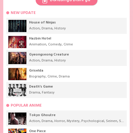
NEW UPDATE
House of Ninjas
Action
,
Drama
,
History
Hazbin Hotel
Animation
,
Comedy
,
Crime
Gyeongseong Creature
Action
,
Drama
,
History
Griselda
Biography
,
Crime
,
Drama
Death's Game
Drama
,
Fantasy
POPULAR ANIME
Tokyo Ghoul:re
Action
,
Drama
,
Horror
,
Mystery
,
Psychological
,
Seinen
,
Supernatural
One Piece