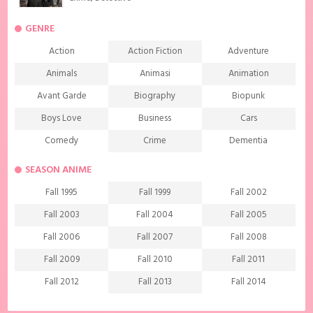
GENRE
Action
Action Fiction
Adventure
Animals
Animasi
Animation
Avant Garde
Biography
Biopunk
Boys Love
Business
Cars
Comedy
Crime
Dementia
Demons
Detective
Documentary
SEASON ANIME
Drama
Ecchi
Extreme sports
Fall 1995
Fall 1999
Fall 2002
Family
Fantasy
Food
Fall 2003
Fall 2004
Fall 2005
Friendship
Game
Gourmet
Fall 2006
Fall 2007
Fall 2008
Harem
Historical
History
Fall 2009
Fall 2010
Fall 2011
Horror
Investigation
Josei
Fall 2012
Fall 2013
Fall 2014
Kids
Law
Life
Fall 2015
Fall 2016
Fall 2017