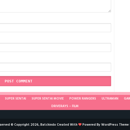
SUPER SENTAI
SUPER SENTAI MOVIE
POWER RANGERS
ULTRAMAN
GA
DRIVERAYS – FILM
reserved © Copyright 2026, Batchindo Created With
Powered By
WordPress
Theme