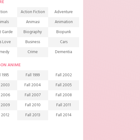
RE
tion
Action Fiction
Adventure
imals
Animasi
Animation
t Garde
Biography
Biopunk
s Love
Business
Cars
medy
Crime
Dementia
mons
Detective
Documentary
SON ANIME
rama
Ecchi
Extreme sports
l 1995
Fall 1999
Fall 2002
mily
Fantasy
Food
l 2003
Fall 2004
Fall 2005
ndship
Game
Gourmet
l 2006
Fall 2007
Fall 2008
arem
Historical
History
l 2009
Fall 2010
Fall 2011
rror
Investigation
Josei
l 2012
Fall 2013
Fall 2014
ids
Law
Life
l 2015
Fall 2016
Fall 2017
agic
Manga
Martial Arts
l 2018
Fall 2019
Fall 2020