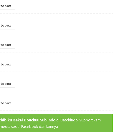
Ma
Fal
|
tobox
Medieva
Spri
M
Spri
|
tobox
Po
Spri
Ro
Spri
|
tobox
S
Spri
Se
Spri
|
tobox
Sh
Spri
Slice
Summ
|
tobox
Sp
Summ
Superhe
Summ
|
tobox
Th
Summ
Va
Summ
chibiku Isekai Douchuu Sub Indo
di Batchindo. Support kami
Y
media sosial Facebook dan lainnya
Summ