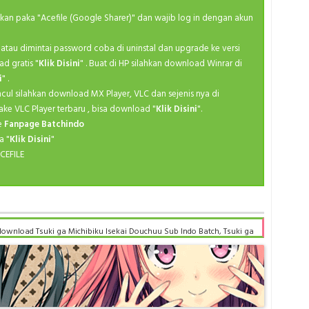
Wint
ahkan paka "Acefile (Google Sharer)" dan wajib log in dengan akun
Wint
kan atau dimintai password coba di uninstal dan upgrade ke versi
Wint
ad gratis "
Klik Disini
" . Buat di HP silahkan download Winrar di
Wint
i
" .
ncul silahkan download MX Player, VLC dan sejenis nya di
Wint
ake VLC Player terbaru , bisa download "
Klik Disini
".
Wint
ke
Fanpage Batchindo
a "
Klik Disini
"
CEFILE
download Tsuki ga Michibiku Isekai Douchuu Sub Indo Batch, Tsuki ga
sia komplit, download Tsuki ga Michibiku Isekai Douchuu Sub indo
 Douchuu batch subtitle indonesia, Tsuki ga Michibiku Isekai Douchuu
 Sub Indo x265, Tsuki ga Michibiku Isekai Douchuu Batch Subtitle
uu Batch Subtitle Indonesia kurogaze, Tsuki ga Michibiku Isekai
suki ga Michibiku Isekai Douchuu Batch Subtitle Indonesia
u Batch Subtitle Indonesia samehadaku , donwload anime Tsuki ga