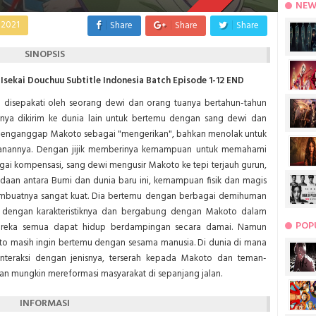
NEW
 2021
Share
Share
Share
SINOPSIS
Isekai Douchuu Subtitle Indonesia Batch Episode 1-12 END
g disepakati oleh seorang dewi dan orang tuanya bertahun-tahun
nya dikirim ke dunia lain untuk bertemu dengan sang dewi dan
menganggap Makoto sebagai "mengerikan", bahkan menolak untuk
wanannya. Dengan jijik memberinya kemampuan untuk memahami
ai kompensasi, sang dewi mengusir Makoto ke tepi terjauh gurun,
daan antara Bumi dan dunia baru ini, kemampuan fisik dan magis
mbuatnya sangat kuat. Dia bertemu dengan berbagai demihuman
at dengan karakteristiknya dan bergabung dengan Makoto dalam
POP
reka semua dapat hidup berdampingan secara damai. Namun
koto masih ingin bertemu dengan sesama manusia. Di dunia di mana
interaksi dengan jenisnya, terserah kepada Makoto dan teman-
 mungkin mereformasi masyarakat di sepanjang jalan.
INFORMASI