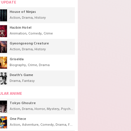
 UPDATE
House of Ninjas
Action
,
Drama
,
History
Hazbin Hotel
Animation
,
Comedy
,
Crime
Gyeongseong Creature
Action
,
Drama
,
History
Griselda
Biography
,
Crime
,
Drama
Death's Game
Drama
,
Fantasy
ULAR ANIME
Tokyo Ghoul:re
Action
,
Drama
,
Horror
,
Mystery
,
Psychological
,
Seinen
,
Supernatural
One Piece
Action
,
Adventure
,
Comedy
,
Drama
,
Fantasy
,
Shounen
,
Super Power