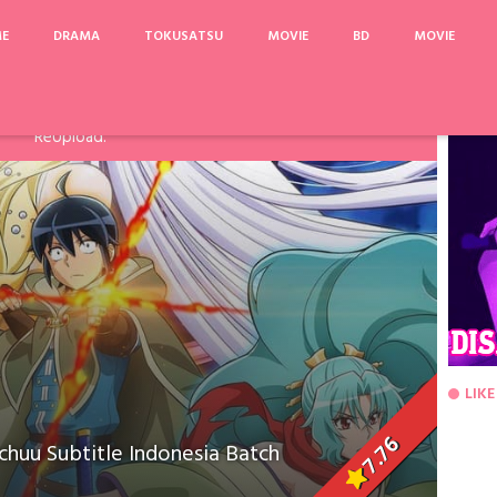
ME
DRAMA
TOKUSATSU
MOVIE
BD
MOVIE
arinya, Pake Acefile/File2Ku untuk mengatasi limit. Link
Fanspage atau Melalui Komentar Dibawah, agar dapat saya
ReUpload.
LIKE
7.76
chuu Subtitle Indonesia Batch