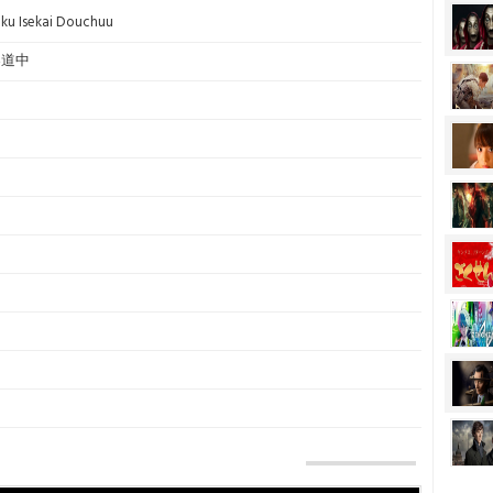
biku Isekai Douchuu
界道中