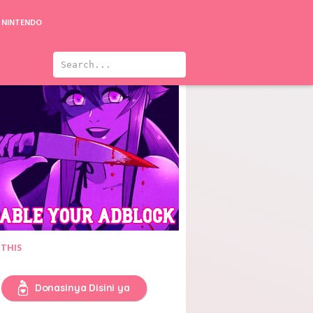
NINTENDO
 THIS
Donasinya Disini ya