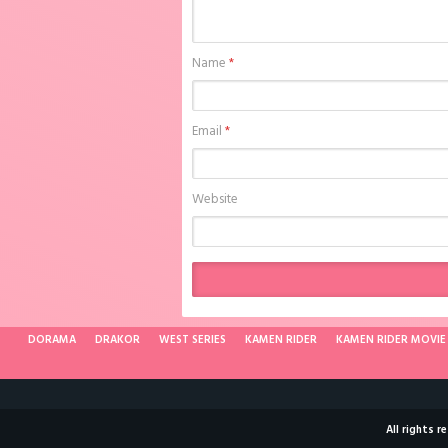
Name
*
Email
*
Website
DORAMA
DRAKOR
WEST SERIES
KAMEN RIDER
KAMEN RIDER MOVIE
All rights 