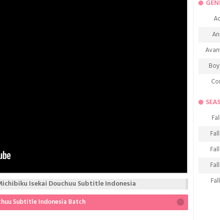
GEN
Ac
An
Avan
Boy
Co
De
SEA
D
Fal
Fa
Fal
Frie
Fal
H
Fal
Ho
Fal
chibiku Isekai Douchuu Subtitle Indonesia
K
Fal
huu Subtitle Indonesia Batch
M
Fal