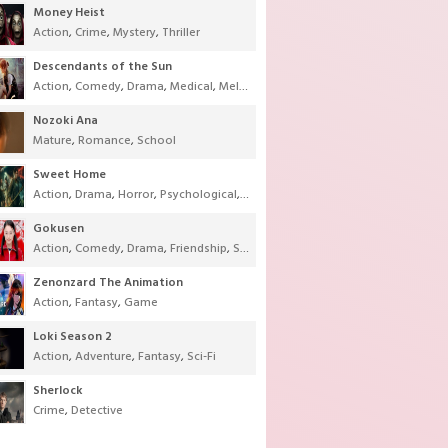
Money Heist
Action
,
Crime
,
Mystery
,
Thriller
Descendants of the Sun
Action
,
Comedy
,
Drama
,
Medical
,
Melodrama
,
Military
,
Romance
Nozoki Ana
Mature
,
Romance
,
School
Sweet Home
Action
,
Drama
,
Horror
,
Psychological
,
Supernatural
,
Thriller
Gokusen
Action
,
Comedy
,
Drama
,
Friendship
,
School
,
Youth
Zenonzard The Animation
Action
,
Fantasy
,
Game
Loki Season 2
Action
,
Adventure
,
Fantasy
,
Sci-Fi
Sherlock
Crime
,
Detective