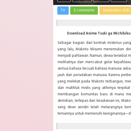
TV
0 comments
September 25th,
Download Anime Tsuki ga Michibiku 
Sebagai bagian dari kontrak misterius yan
yang lalu, Makoto Misumi menemukan diri
menjadi pahlawan. Namun, dewa tersebut 
melihatnya dan mencabut gelar kepahla
semua bahasa kecuali bahasa manusia sebag
jauh dari peradaban manusia. Karena perbe
yang melekat pada Makoto terbangun, me
dan makhluk mistis yang akhirnya terpik
membangun komunitas baru di mana me
demikian, terlepas dari kesuksesan ini, Ma
sang dewi sendiri telah melarangnya ber
temannya untuk memenuhi keinginannya—dan