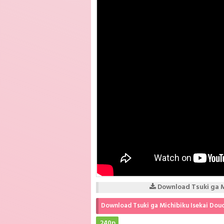
Download Tsuki ga Mi
Download Tsuki ga Michibiku Isekai Douc
240p