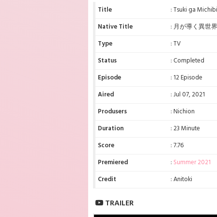
Title
: Tsuki ga Michi
Native Title
: 月が導く異世
Type
: TV
Status
: Completed
Episode
: 12 Episode
Aired
: Jul 07, 2021
Produsers
: Nichion
Duration
: 23 Minute
Score
: 7.76
Premiered
:
Summer 2021
Credit
: Anitoki
TRAILER