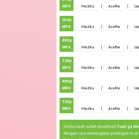
MP4
|
|
File2Ku
Acefile
Up
360p
MP4
|
|
File2Ku
Acefile
Up
480p
MP4
|
|
File2Ku
Acefile
Up
720p
MP4
|
|
File2Ku
Acefile
Up
480p
MKV
|
|
File2Ku
Acefile
Up
720p
MKV
|
|
File2Ku
Acefile
Up
Terima kasih sudah download
Tsuki ga Mi
dengan cara membagikan postingan ini di 