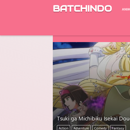
BATCHINDO
ANI
Google Drive ada Limit Download perh
Download Mati Semua? Lapor Melalui 
Tsuki ga Michibiku Isekai Dou
Action
Adventure
Comedy
Fantasy