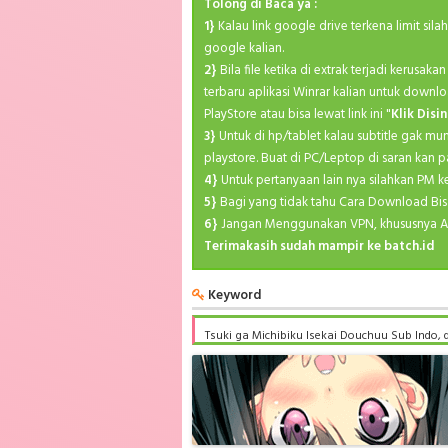
Tolong di Baca ya :
1}
Kalau link google drive terkena limit sil
google kalian.
2}
Bila file ketika di extrak terjadi kerusa
terbaru aplikasi Winrar kalian untuk downlo
PlayStore atau bisa lewat link ini "
Klik Disin
3}
Untuk di hp/tablet kalau subtitle gak mu
playstore. Buat di PC/Leptop di saran kan p
4}
Untuk pertanyaan lain nya silahkan PM 
5}
Bagi yang tidak tahu Cara Download Bis
6}
Jangan Menggunakan VPN, khususnya A
Terimakasih sudah mampir ke batch.id
Keyword
Tsuki ga Michibiku Isekai Douchuu Sub Indo, 
Michibiku Isekai Douchuu BD Subtitle Indone
batch google drive, Tsuki ga Michibiku Isekai
mp4 batch, Tsuki ga Michibiku Isekai Douchuu
Indonesia bd, Tsuki ga Michibiku Isekai Douch
Douchuu Batch Subtitle Indonesia anibatch, T
animeindo, Tsuki ga Michibiku Isekai Douchu