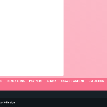
RO
DRAMA CHINA
PARTNERS
GENRES
CARA DOWNLOAD
LIVE ACTION
 by
K-Dezign