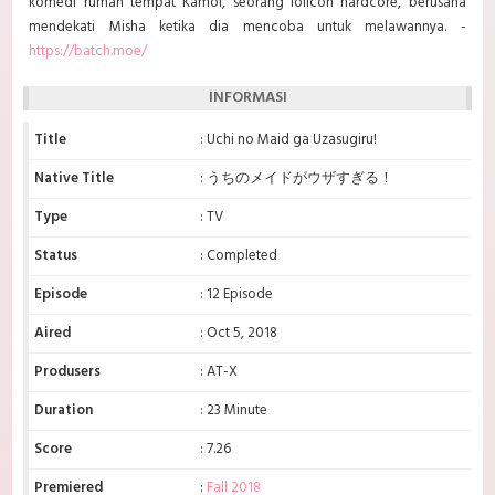
komedi rumah tempat Kamoi, seorang lolicon hardcore, berusaha
mendekati Misha ketika dia mencoba untuk melawannya. -
https://batch.moe/
INFORMASI
Title
: Uchi no Maid ga Uzasugiru!
Native Title
: うちのメイドがウザすぎる！
Type
: TV
Status
: Completed
Episode
: 12 Episode
Aired
: Oct 5, 2018
Produsers
: AT-X
Duration
: 23 Minute
Score
: 7.26
Premiered
:
Fall 2018