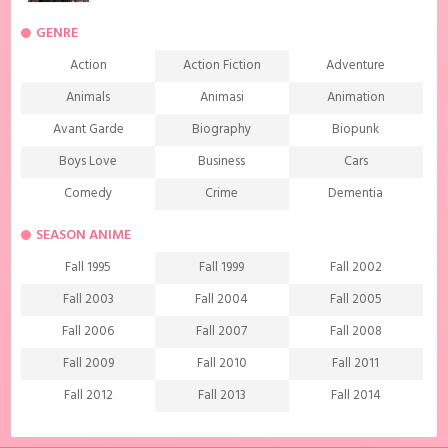
GENRE
Action
Action Fiction
Adventure
Animals
Animasi
Animation
Avant Garde
Biography
Biopunk
Boys Love
Business
Cars
Comedy
Crime
Dementia
Demons
Detective
Documentary
SEASON ANIME
Drama
Ecchi
Extreme sports
Fall 1995
Fall 1999
Fall 2002
Family
Fantasy
Food
Fall 2003
Fall 2004
Fall 2005
Friendship
Game
Gourmet
Fall 2006
Fall 2007
Fall 2008
Harem
Historical
History
Fall 2009
Fall 2010
Fall 2011
Horror
Investigation
Josei
Fall 2012
Fall 2013
Fall 2014
Kids
Law
Life
Fall 2015
Fall 2016
Fall 2017