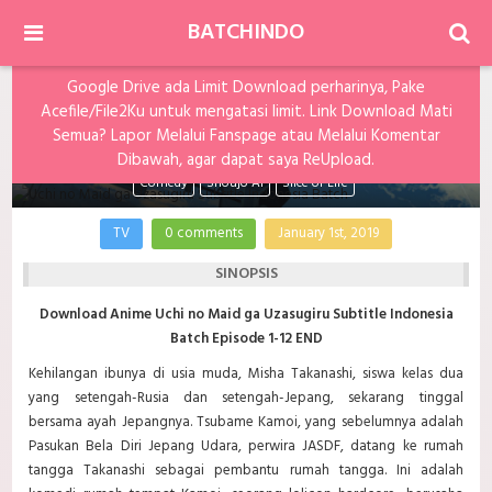
BATCHINDO
Google Drive ada Limit Download perharinya, Pake
Uchi no Maid ga Uzasugiru Subtitle Indonesia
Acefile/File2Ku untuk mengatasi limit. Link Download Mati
Batch
Semua? Lapor Melalui Fanspage atau Melalui Komentar
Dibawah, agar dapat saya ReUpload.
Comedy
Shoujo Ai
Slice of Life
TV
0 comments
January 1st, 2019
SINOPSIS
Download Anime Uchi no Maid ga Uzasugiru Subtitle Indonesia
Batch Episode 1-12 END
Kehilangan ibunya di usia muda, Misha Takanashi, siswa kelas dua
yang setengah-Rusia dan setengah-Jepang, sekarang tinggal
bersama ayah Jepangnya. Tsubame Kamoi, yang sebelumnya adalah
Pasukan Bela Diri Jepang Udara, perwira JASDF, datang ke rumah
tangga Takanashi sebagai pembantu rumah tangga. Ini adalah