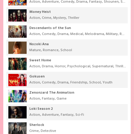
Action
,
Adventure
,
Comedy
,
Drama
,
Fantasy
,
Shounen
,
Super Power
Money Heist
Action
,
Crime
,
Mystery
,
Thriller
Descendants of the Sun
Action
,
Comedy
,
Drama
,
Medical
,
Melodrama
,
Military
,
Romance
Nozoki Ana
Mature
,
Romance
,
School
Sweet Home
Action
,
Drama
,
Horror
,
Psychological
,
Supernatural
,
Thriller
Gokusen
Action
,
Comedy
,
Drama
,
Friendship
,
School
,
Youth
Zenonzard The Animation
Action
,
Fantasy
,
Game
Loki Season 2
Action
,
Adventure
,
Fantasy
,
Sci-Fi
Sherlock
Crime
,
Detective