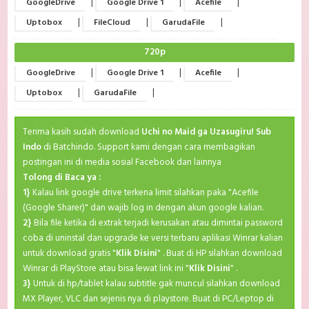
|
|
|
GoogleDrive
Google Drive 1
Acefile
|
|
|
Uptobox
FileCloud
GarudaFile
720p
|
|
|
GoogleDrive
Google Drive 1
Acefile
|
|
Uptobox
GarudaFile
Terima kasih sudah download
Uchi no Maid ga Uzasugiru! Sub
Indo
di Batchindo. Support kami dengan cara membagikan
postingan ini di media sosial Facebook dan lainnya
Tolong di Baca ya :
1}
Kalau link google drive terkena limit silahkan paka "Acefile
(Google Sharer)" dan wajib log in dengan akun google kalian.
2}
Bila file ketika di extrak terjadi kerusakan atau dimintai password
coba di uninstal dan upgrade ke versi terbaru aplikasi Winrar kalian
untuk download gratis "
Klik Disini
" . Buat di HP silahkan download
Winrar di PlayStore atau bisa lewat link ini "
Klik Disini
" .
3}
Untuk di hp/tablet kalau subtitle gak muncul silahkan download
MX Player, VLC dan sejenis nya di playstore. Buat di PC/Leptop di