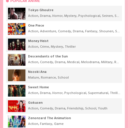
POPULAR ANIME
Tokyo Ghoul:re
Action
,
Drama
,
Horror
,
Mystery
,
Psychological
,
Seinen
,
Supernatural
One Piece
Action
,
Adventure
,
Comedy
,
Drama
,
Fantasy
,
Shounen
,
Super Power
Money Heist
Action
,
Crime
,
Mystery
,
Thriller
Descendants of the Sun
Action
,
Comedy
,
Drama
,
Medical
,
Melodrama
,
Military
,
Romance
Nozoki Ana
Mature
,
Romance
,
School
Sweet Home
Action
,
Drama
,
Horror
,
Psychological
,
Supernatural
,
Thriller
Gokusen
Action
,
Comedy
,
Drama
,
Friendship
,
School
,
Youth
Zenonzard The Animation
Action
,
Fantasy
,
Game