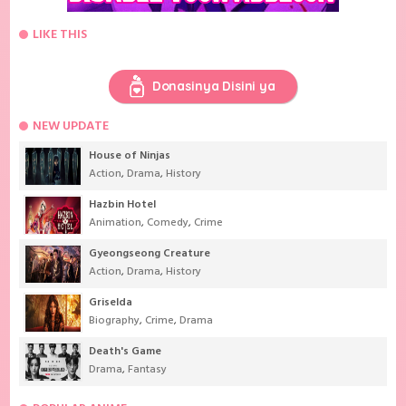
LIKE THIS
Donasinya Disini ya
NEW UPDATE
House of Ninjas
Action
,
Drama
,
History
Hazbin Hotel
Animation
,
Comedy
,
Crime
Gyeongseong Creature
Action
,
Drama
,
History
Griselda
Biography
,
Crime
,
Drama
Death's Game
Drama
,
Fantasy