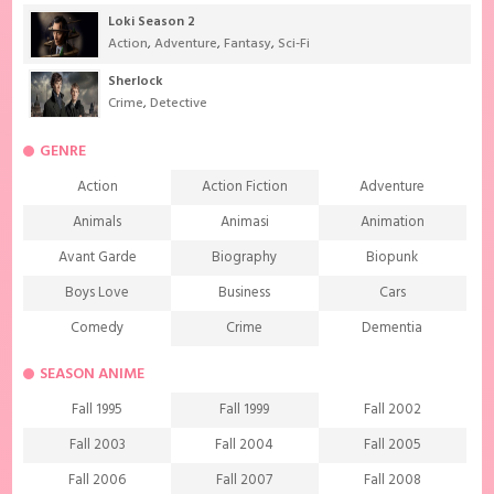
Loki Season 2
Action
,
Adventure
,
Fantasy
,
Sci-Fi
Sherlock
Crime
,
Detective
GENRE
Action
Action Fiction
Adventure
Animals
Animasi
Animation
Avant Garde
Biography
Biopunk
Boys Love
Business
Cars
Comedy
Crime
Dementia
Demons
Detective
Documentary
SEASON ANIME
Drama
Ecchi
Extreme sports
Fall 1995
Fall 1999
Fall 2002
Family
Fantasy
Food
Fall 2003
Fall 2004
Fall 2005
Friendship
Game
Gourmet
Fall 2006
Fall 2007
Fall 2008