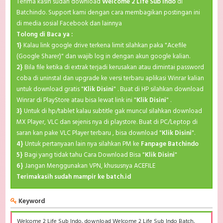
Terima kasih sudah download
Welcome 2 Life Sub Indo
di
Batchindo. Support kami dengan cara membagikan postingan ini
di media sosial Facebook dan lainnya
Tolong di Baca ya :
1}
Kalau link google drive terkena limit silahkan paka "Acefile
(Google Sharer)" dan wajib log in dengan akun google kalian.
2}
Bila file ketika di extrak terjadi kerusakan atau dimintai password
coba di uninstal dan upgrade ke versi terbaru aplikasi Winrar kalian
untuk download gratis "
Klik Disini
" . Buat di HP silahkan download
Winrar di PlayStore atau bisa lewat link ini "
Klik Disini
" .
3}
Untuk di hp/tablet kalau subtitle gak muncul silahkan download
MX Player, VLC dan sejenis nya di playstore. Buat di PC/Leptop di
saran kan pake VLC Player terbaru , bisa download "
Klik Disini
".
4}
Untuk pertanyaan lain nya silahkan PM ke
Fanpage Batchindo
5}
Bagi yang tidak tahu Cara Download Bisa "
Klik Disini
"
6}
Jangan Menggunakan VPN, khususnya ACEFILE
Terimakasih sudah mampir ke batch.id
Keyword
Welcome 2 Life Sub Indo, download Welcome 2 Life Sub Indo Batch,