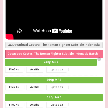
Download Cestvs: The Roman Fighter Subtitle Indonesia
Download Cestvs: The Roman Fighter Subtitle Indonesia Batch
240p MP4
|
|
|
File2Ku
Acefile
Uptobox
360p MP4
|
|
|
File2Ku
Acefile
Uptobox
480p MP4
|
|
|
File2Ku
Acefile
Uptobox