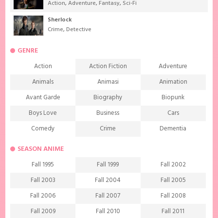
Action
,
Adventure
,
Fantasy
,
Sci-Fi
Sherlock
Crime
,
Detective
GENRE
Action
Action Fiction
Adventure
Animals
Animasi
Animation
Avant Garde
Biography
Biopunk
Boys Love
Business
Cars
Comedy
Crime
Dementia
Demons
Detective
Documentary
SEASON ANIME
Drama
Ecchi
Extreme sports
Fall 1995
Fall 1999
Fall 2002
Family
Fantasy
Food
Fall 2003
Fall 2004
Fall 2005
Friendship
Game
Gourmet
Fall 2006
Fall 2007
Fall 2008
Harem
Historical
History
Fall 2009
Fall 2010
Fall 2011