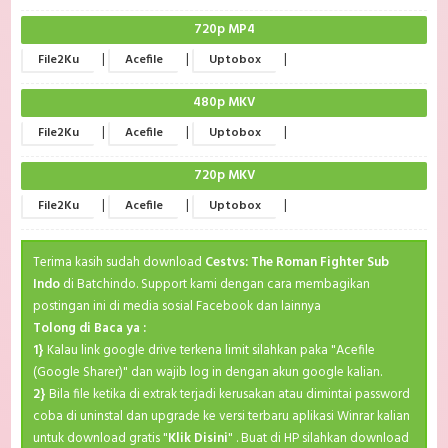
720p MP4
|
|
|
File2Ku
Acefile
Uptobox
480p MKV
|
|
|
File2Ku
Acefile
Uptobox
720p MKV
|
|
|
File2Ku
Acefile
Uptobox
Terima kasih sudah download
Cestvs: The Roman Fighter Sub
Indo
di Batchindo. Support kami dengan cara membagikan
postingan ini di media sosial Facebook dan lainnya
Tolong di Baca ya :
1}
Kalau link google drive terkena limit silahkan paka "Acefile
(Google Sharer)" dan wajib log in dengan akun google kalian.
2}
Bila file ketika di extrak terjadi kerusakan atau dimintai password
coba di uninstal dan upgrade ke versi terbaru aplikasi Winrar kalian
untuk download gratis "
Klik Disini
" . Buat di HP silahkan download