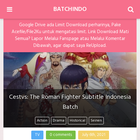
BATCHINDO
Google Drive ada Limit Download perharinya, Pake
Acefile/File2Ku untuk mengatasi limit. Link Download Mati
Semua? Lapor Melalui Fanspage atau Melalui Komentar
Dibawah, agar dapat saya ReUpload.
Cestvs: The Roman Fighter Subtitle Indonesia
Batch
Action
Drama
Historical
Seinen
TV
0 comments
July 6th, 2021