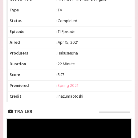
Type
: TV
Status
: Completed
Episode
: 11 Episode
Aired
: Apr 15, 2021
Produsers
: Hakusensha
Duration
: 22 Minute
Score
: 5.97
Premiered
:
Spring 2021
Credit
: Inazumaotoshi
TRAILER