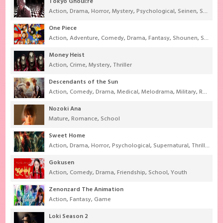
Tokyo Ghoul:re
Action
,
Drama
,
Horror
,
Mystery
,
Psychological
,
Seinen
,
Supernatural
One Piece
Action
,
Adventure
,
Comedy
,
Drama
,
Fantasy
,
Shounen
,
Super Power
Money Heist
Action
,
Crime
,
Mystery
,
Thriller
Descendants of the Sun
Action
,
Comedy
,
Drama
,
Medical
,
Melodrama
,
Military
,
Romance
Nozoki Ana
Mature
,
Romance
,
School
Sweet Home
Action
,
Drama
,
Horror
,
Psychological
,
Supernatural
,
Thriller
Gokusen
Action
,
Comedy
,
Drama
,
Friendship
,
School
,
Youth
Zenonzard The Animation
Action
,
Fantasy
,
Game
Loki Season 2