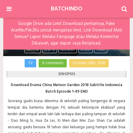
BATCHINDO
Google Drive ada Limit Download perharinya, Pake
Acefile/File2Ku untuk mengatasi limit. Link Download Mati
Meteor Garden 2018 Subtitle Indonesia Batch
Semua? Lapor Melalui Fanspage atau Melalui Komentar
Dibawah, agar dapat saya ReUpload.
Comedy
Drama
Romance
School
Youth
TV
0 comments
October 28th, 2018
SINOPSIS
Download Drama China Meteor Garden 2018 Subtitle Indonesia
Batch Episode 1-49 END
Seorang gadis biasa diterima di sekolah paling bergengsi di negara
tempat dia bertemu dengan F4, sebuah kelompok eksklusif yang
terdiri dari empat anak laki-laki terkaya dan paling tampan di sekolah
- Dao Ming Si, Hua Ze Lei, Xi Men dan Mei Zuo. Shan Cai adalah
seorang gadis berusia 18 tahun dari keluarga yang hampir tidak bisa