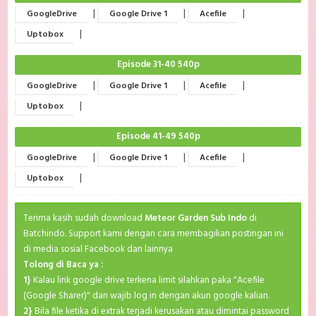
|
|
|
GoogleDrive
Google Drive 1
Acefile
|
Uptobox
Episode 31-40 540p
|
|
|
GoogleDrive
Google Drive 1
Acefile
|
Uptobox
Episode 41-49 540p
|
|
|
GoogleDrive
Google Drive 1
Acefile
|
Uptobox
Terima kasih sudah download
Meteor Garden Sub Indo
di
Batchindo. Support kami dengan cara membagikan postingan ini
di media sosial Facebook dan lainnya
Tolong di Baca ya :
1}
Kalau link google drive terkena limit silahkan paka "Acefile
(Google Sharer)" dan wajib log in dengan akun google kalian.
2}
Bila file ketika di extrak terjadi kerusakan atau dimintai password