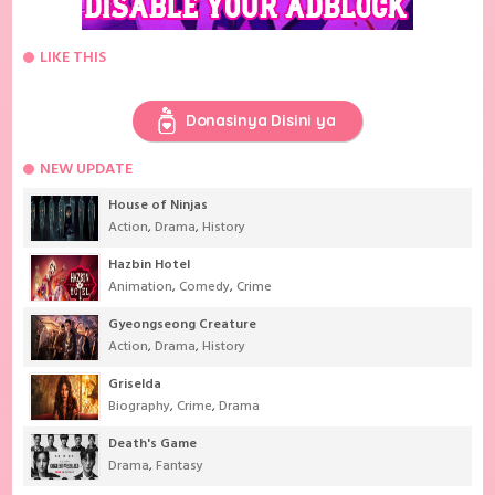
LIKE THIS
Donasinya Disini ya
NEW UPDATE
House of Ninjas
Action
,
Drama
,
History
Hazbin Hotel
Animation
,
Comedy
,
Crime
Gyeongseong Creature
Action
,
Drama
,
History
Griselda
Biography
,
Crime
,
Drama
Death's Game
Drama
,
Fantasy