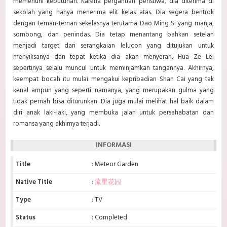
memenuhi kebutuhan. Karena pergantian peristiwa, dia diterima di
sekolah yang
hanya menerima elit kelas atas. Dia segera bentrok
dengan teman-teman sekelasnya terutama Dao Ming Si yang manja,
sombong, dan penindas. Dia tetap menantang bahkan setelah
menjadi target dari serangkaian lelucon yang ditujukan untuk
menyiksanya dan tepat ketika dia akan menyerah, Hua Ze Lei
sepertinya selalu muncul untuk meminjamkan tangannya. Akhirnya,
keempat bocah itu mulai mengakui kepribadian Shan Cai yang tak
kenal ampun yang seperti namanya, yang merupakan gulma yang
tidak pernah bisa diturunkan. Dia juga mulai melihat hal baik dalam
diri anak laki-laki, yang membuka jalan untuk persahabatan dan
romansa yang akhirnya terjadi.
INFORMASI
Title
: Meteor Garden
Native Title
:
流星花园
Type
: TV
Status
: Completed