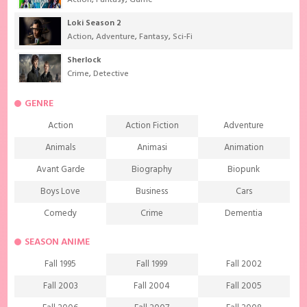
Loki Season 2
Action
,
Adventure
,
Fantasy
,
Sci-Fi
Sherlock
Crime
,
Detective
GENRE
Action
Action Fiction
Adventure
Animals
Animasi
Animation
Avant Garde
Biography
Biopunk
Boys Love
Business
Cars
Comedy
Crime
Dementia
Demons
Detective
Documentary
SEASON ANIME
Drama
Ecchi
Extreme sports
Fall 1995
Fall 1999
Fall 2002
Family
Fantasy
Food
Fall 2003
Fall 2004
Fall 2005
Friendship
Game
Gourmet