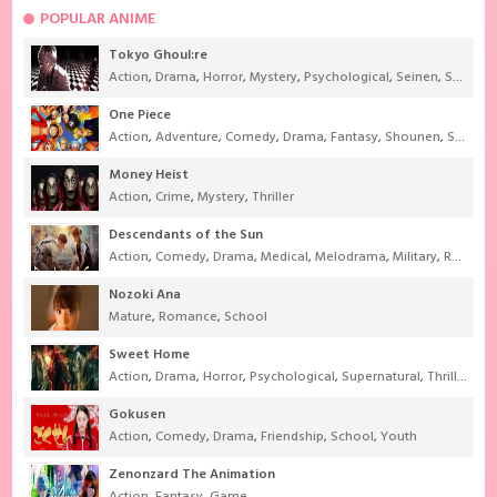
POPULAR ANIME
Tokyo Ghoul:re
Action
,
Drama
,
Horror
,
Mystery
,
Psychological
,
Seinen
,
Supernatural
One Piece
Action
,
Adventure
,
Comedy
,
Drama
,
Fantasy
,
Shounen
,
Super Power
Money Heist
Action
,
Crime
,
Mystery
,
Thriller
Descendants of the Sun
Action
,
Comedy
,
Drama
,
Medical
,
Melodrama
,
Military
,
Romance
Nozoki Ana
Mature
,
Romance
,
School
Sweet Home
Action
,
Drama
,
Horror
,
Psychological
,
Supernatural
,
Thriller
Gokusen
Action
,
Comedy
,
Drama
,
Friendship
,
School
,
Youth
Zenonzard The Animation
Action
,
Fantasy
,
Game