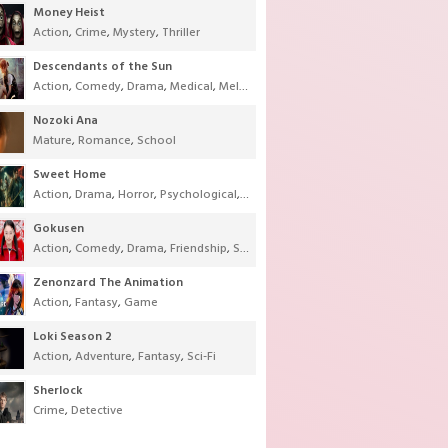
Money Heist
Action
,
Crime
,
Mystery
,
Thriller
Descendants of the Sun
Action
,
Comedy
,
Drama
,
Medical
,
Melodrama
,
Military
,
Romance
Nozoki Ana
Mature
,
Romance
,
School
Sweet Home
Action
,
Drama
,
Horror
,
Psychological
,
Supernatural
,
Thriller
Gokusen
Action
,
Comedy
,
Drama
,
Friendship
,
School
,
Youth
Zenonzard The Animation
Action
,
Fantasy
,
Game
Loki Season 2
Action
,
Adventure
,
Fantasy
,
Sci-Fi
Sherlock
Crime
,
Detective