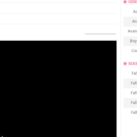
GEN
Ac
An
Avan
Boy
Co
De
SEA
D
Fal
Fa
Fal
Frie
Fal
H
Fal
Ho
Fal
K
Fal
M
Fal