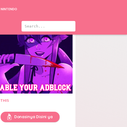
NINTENDO
 THIS
Donasinya Disini ya