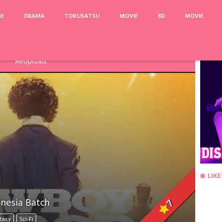
ME
DRAMA
TOKUSATSU
MOVIE
BD
MOVIE
arinya, Pake Acefile/File2Ku untuk mengatasi limit. Link
Fanspage atau Melalui Komentar Dibawah, agar dapat saya
ReUpload.
LIKE
nesia Batch
7
tasy
Sci-Fi