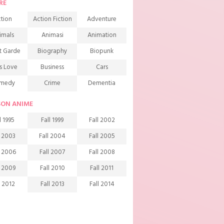
RE
tion
Action Fiction
Adventure
imals
Animasi
Animation
t Garde
Biography
Biopunk
s Love
Business
Cars
medy
Crime
Dementia
mons
Detective
Documentary
SON ANIME
rama
Ecchi
Extreme sports
l 1995
Fall 1999
Fall 2002
mily
Fantasy
Food
l 2003
Fall 2004
Fall 2005
ndship
Game
Gourmet
l 2006
Fall 2007
Fall 2008
arem
Historical
History
l 2009
Fall 2010
Fall 2011
rror
Investigation
Josei
l 2012
Fall 2013
Fall 2014
ids
Law
Life
l 2015
Fall 2016
Fall 2017
agic
Manga
Martial Arts
l 2018
Fall 2019
Fall 2020