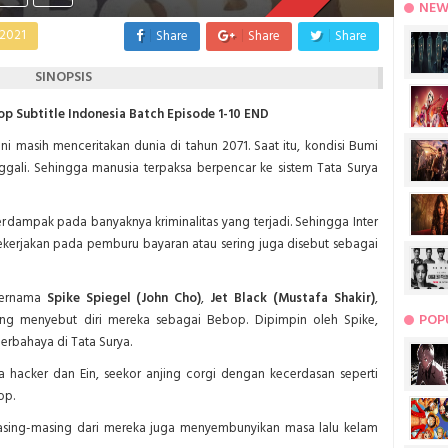
NEW
 2021
Share
Share
Share
SINOPSIS
 Subtitle Indonesia Batch Episode 1-10 END
ni masih menceritakan dunia di tahun 2071. Saat itu, kondisi Bumi
ggali. Sehingga manusia terpaksa berpencar ke sistem Tata Surya
erdampak pada banyaknya kriminalitas yang terjadi. Sehingga Inter
ekerjakan pada pemburu bayaran atau sering juga disebut sebagai
bernama
Spike Spiegel (John Cho)
,
Jet Black (Mustafa Shakir)
,
POP
g menyebut diri mereka sebagai Bebop. Dipimpin oleh Spike,
erbahaya di Tata Surya.
 hacker dan Ein, seekor anjing corgi dengan kecerdasan seperti
op.
masing-masing dari mereka juga menyembunyikan masa lalu kelam