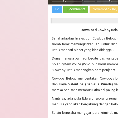
TV
0 comments
November 23rd,
Download Cowboy Bebop
Serial adaptasi live-action Cowboy Bebop i
sudah tidak memungkinkan lagi untuk ditin
untuk mencari planet yang bisa ditinggali.
Dunia manusia pun jadi begitu luas, yang b
Solar System Police (ISSP) pun harus memp
'Cowboy' untuk menangkap para penjahat.
Cowboy Bebop menceritakan Cowboys 
dan
Faye Valentine (Daniella Pineda)
yan
mereka berusaha memburu kriminal paling b
Nantinya, ada pula Edward, seorang remaja
manusia yang akan bergabung dengan Beb
Selain berusaha mengejar para kriminal, 