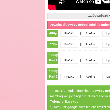
Download C
Download Cowboy Bebop Subtitle Indon
480p
|
|
File2Ku
Acefile
Up
720p
|
|
File2Ku
Acefile
Up
1080p
Part1
|
|
File2Ku
Acefile
Up
1080p
Part2
|
|
File2Ku
Acefile
Up
Terima kasih sudah download
Cowboy Beb
membagikan postingan ini di media sosial
Tolong di Baca ya :
1}
Kalau link google drive terkena limit sil