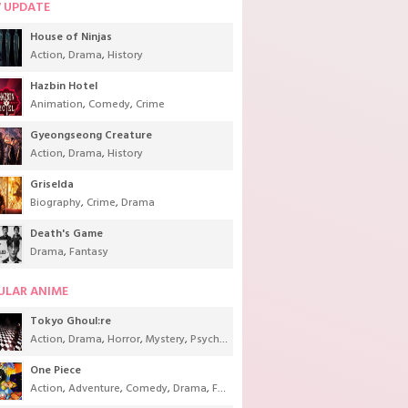
 UPDATE
House of Ninjas
Action
,
Drama
,
History
Hazbin Hotel
Animation
,
Comedy
,
Crime
Gyeongseong Creature
Action
,
Drama
,
History
Griselda
Biography
,
Crime
,
Drama
Death's Game
Drama
,
Fantasy
ULAR ANIME
Tokyo Ghoul:re
Action
,
Drama
,
Horror
,
Mystery
,
Psychological
,
Seinen
,
Supernatural
One Piece
Action
,
Adventure
,
Comedy
,
Drama
,
Fantasy
,
Shounen
,
Super Power