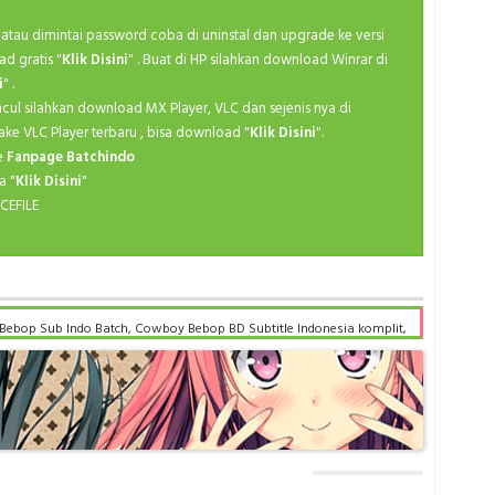
Wint
kan atau dimintai password coba di uninstal dan upgrade ke versi
Wint
ad gratis "
Klik Disini
" . Buat di HP silahkan download Winrar di
i
" .
Wint
ncul silahkan download MX Player, VLC dan sejenis nya di
Wint
ake VLC Player terbaru , bisa download "
Klik Disini
".
ke
Fanpage Batchindo
Wint
a "
Klik Disini
"
Wint
CEFILE
bop Sub Indo Batch, Cowboy Bebop BD Subtitle Indonesia komplit,
le drive, Cowboy Bebop batch subtitle indonesia, Cowboy Bebop
wboy Bebop Batch Subtitle Indonesia bd, Cowboy Bebop Batch
atch Subtitle Indonesia anibatch, Cowboy Bebop Batch Subtitle
Subtitle Indonesia samehadaku , donwload anime Cowboy Bebop
Cowboy Bebop Batch Subtitle Indonesia sub indo, download Cowboy
 drive, download Cowboy Bebop Batch Subtitle Indonesia batch
Subtitle Indonesia batch Mega, download Cowboy Bebop Batch
 Cowboy Bebop Batch Subtitle Indonesia MKV 480P , donwload
720P , donwload Cowboy Bebop Batch Subtitle Indonesia , donwload