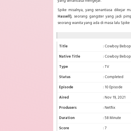
yang senantiasa mengejar.
Spike misalnya, yang senantiasa dikejar
Hassell)
, seorang gangster yang jadi pi
seorang wanita yang ada di masa lalu Spike s
Title
: Cowboy Bebop
Native Title
: Cowboy Bebop 
Type
: TV
Status
: Completed
Episode
: 10 Episode
Aired
: Nov 19, 2021
Produsers
: Netflix
Duration
: 58 Minute
Score
: 7