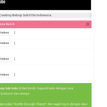
Ma
Fal
Medieva
Spri
owboy Bebop Subtitle Indonesia
M
Spri
esia Batch
Po
Spri
Ro
|
tobox
Spri
S
Spri
|
tobox
Se
Spri
Sh
Spri
|
tobox
Slice
Summ
Sp
Summ
|
tobox
Superhe
Summ
Th
Summ
op Sub Indo
di Batchindo. Support kami dengan cara
Va
 Facebook dan lainnya
Summ
Y
Summ
ahkan paka "Acefile (Google Sharer)" dan wajib log in dengan akun