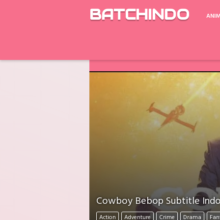
BATCHINDO
ANI
Google Drive ada Limit Download perh
Download Mati Semua? Lapor Melalui 
Cowboy Bebop Subtitle Indo
Action
Adventure
Crime
Drama
Fan