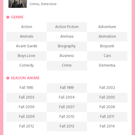
Crime
,
Detective
GENRE
Action
Action Fiction
Adventure
Animals
Animasi
Animation
Avant Garde
Biography
Biopunk
Boys Love
Business
Cars
Comedy
Crime
Dementia
Demons
Detective
Documentary
SEASON ANIME
Drama
Ecchi
Extreme sports
Fall 1995
Fall 1999
Fall 2002
Family
Fantasy
Food
Fall 2003
Fall 2004
Fall 2005
Friendship
Game
Gourmet
Fall 2006
Fall 2007
Fall 2008
Harem
Historical
History
Fall 2009
Fall 2010
Fall 2011
Horror
Investigation
Josei
Fall 2012
Fall 2013
Fall 2014
Kids
Law
Life