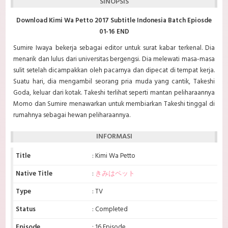
SINOPSIS
Download Kimi Wa Petto 2017 Subtitle Indonesia Batch Epiosde
01-16 END
Sumire Iwaya bekerja sebagai editor untuk surat kabar terkenal. Dia
menarik dan lulus dari universitas bergengsi. Dia melewati masa-masa
sulit setelah dicampakkan oleh pacarnya dan dipecat di tempat kerja.
Suatu hari, dia mengambil seorang pria muda yang cantik, Takeshi
Goda, keluar dari kotak. Takeshi terlihat seperti mantan peliharaannya
Momo dan Sumire menawarkan untuk membiarkan Takeshi tinggal di
rumahnya sebagai hewan peliharaannya.
INFORMASI
Title
: Kimi Wa Petto
Native Title
:
きみはペット
Type
: TV
Status
: Completed
Episode
: 16 Episode