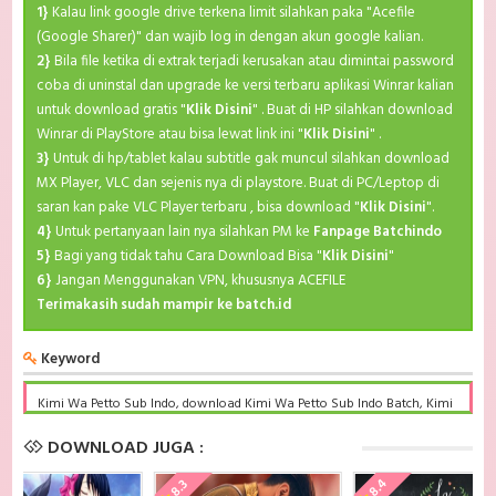
1}
Kalau link google drive terkena limit silahkan paka "Acefile
(Google Sharer)" dan wajib log in dengan akun google kalian.
2}
Bila file ketika di extrak terjadi kerusakan atau dimintai password
coba di uninstal dan upgrade ke versi terbaru aplikasi Winrar kalian
untuk download gratis "
Klik Disini
" . Buat di HP silahkan download
Winrar di PlayStore atau bisa lewat link ini "
Klik Disini
" .
3}
Untuk di hp/tablet kalau subtitle gak muncul silahkan download
MX Player, VLC dan sejenis nya di playstore. Buat di PC/Leptop di
saran kan pake VLC Player terbaru , bisa download "
Klik Disini
".
4}
Untuk pertanyaan lain nya silahkan PM ke
Fanpage Batchindo
5}
Bagi yang tidak tahu Cara Download Bisa "
Klik Disini
"
6}
Jangan Menggunakan VPN, khususnya ACEFILE
Terimakasih sudah mampir ke batch.id
Keyword
Kimi Wa Petto Sub Indo, download Kimi Wa Petto Sub Indo Batch, Kimi
Wa Petto BD Subtitle Indonesia komplit, download Kimi Wa Petto Sub
indo batch google drive, Kimi Wa Petto batch subtitle indonesia, Kimi
DOWNLOAD JUGA :
Wa Petto mp4 batch, Kimi Wa Petto Sub Indo x265, Kimi Wa Petto
Batch Subtitle Indonesia bd, Kimi Wa Petto Batch Subtitle Indonesia
8.4
8.3
kurogaze, Kimi Wa Petto Batch Subtitle Indonesia anibatch, Kimi Wa