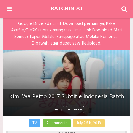
BATCHINDO
Google Drive ada Limit Download perharinya, Pake
Acefile/File2Ku untuk mengatasi limit. Link Download Mati
Semua? Lapor Melalui Fanspage atau Melalui Komentar
Dibawah, agar dapat saya ReUpload.
Kimi Wa Petto 2017 Subtitle Indonesia Batch
Comedy
Romance
TV
2 comments
July 26th, 2018