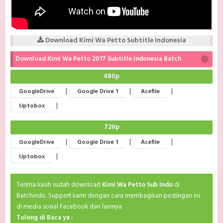
Download Kimi Wa Petto Subtitle Indonesia
Download Kimi Wa Petto 2017 Subtitle Indonesia Batch
480p
|
|
|
GoogleDrive
Google Drive 1
Acefile
|
Uptobox
720p
|
|
|
GoogleDrive
Google Drive 1
Acefile
|
Uptobox
Terima kasih sudah download
Kimi Wa Petto Sub Indo
di
Batchindo. Support kami dengan cara membagikan postingan ini
di media sosial Facebook dan lainnya
Tolong di Baca ya :