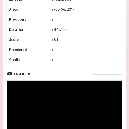
Aired
: Feb 06, 2017
Produsers
:
Duration
: 44 Minute
Score
: 8.1
Premiered
:
Credit
:
TRAILER