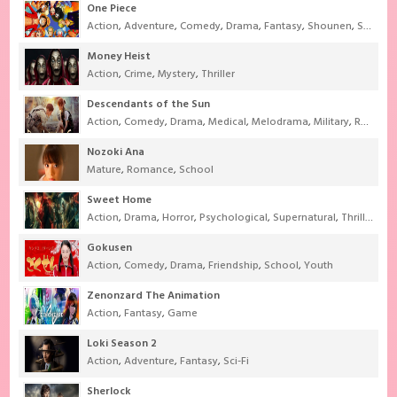
One Piece
Action
,
Adventure
,
Comedy
,
Drama
,
Fantasy
,
Shounen
,
Super Power
Money Heist
Action
,
Crime
,
Mystery
,
Thriller
Descendants of the Sun
Action
,
Comedy
,
Drama
,
Medical
,
Melodrama
,
Military
,
Romance
Nozoki Ana
Mature
,
Romance
,
School
Sweet Home
Action
,
Drama
,
Horror
,
Psychological
,
Supernatural
,
Thriller
Gokusen
Action
,
Comedy
,
Drama
,
Friendship
,
School
,
Youth
Zenonzard The Animation
Action
,
Fantasy
,
Game
Loki Season 2
Action
,
Adventure
,
Fantasy
,
Sci-Fi
Sherlock