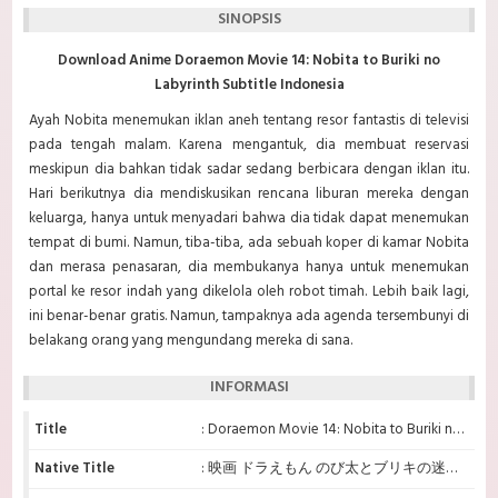
SINOPSIS
Download Anime Doraemon Movie 14: Nobita to Buriki no
Labyrinth Subtitle Indonesia
Ayah Nobita menemukan iklan aneh tentang resor fantastis di televisi
pada tengah malam. Karena mengantuk, dia membuat reservasi
meskipun dia bahkan tidak sadar sedang berbicara dengan iklan itu.
Hari berikutnya dia mendiskusikan rencana liburan mereka dengan
keluarga, hanya untuk menyadari bahwa dia tidak dapat menemukan
tempat di bumi. Namun, tiba-tiba, ada sebuah koper di kamar Nobita
dan merasa penasaran, dia membukanya hanya untuk menemukan
portal ke resor indah yang dikelola oleh robot timah. Lebih baik lagi,
ini benar-benar gratis. Namun, tampaknya ada agenda tersembunyi di
belakang orang yang mengundang mereka di sana.
INFORMASI
Title
: Doraemon Movie 14: Nobita to Buriki no Labyrinth
Native Title
: 映画 ドラえもん のび太とブリキの迷宮[ラビリンス]