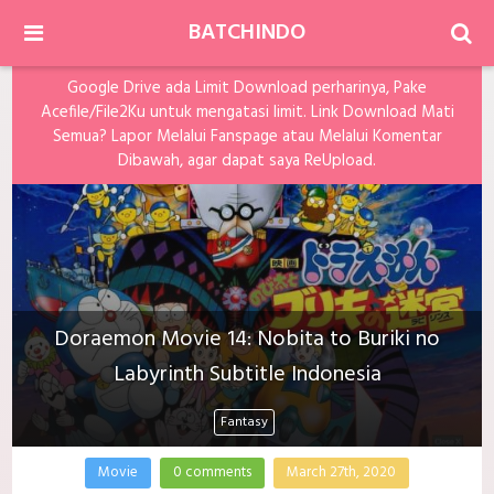
BATCHINDO
Google Drive ada Limit Download perharinya, Pake
Acefile/File2Ku untuk mengatasi limit. Link Download Mati
Semua? Lapor Melalui Fanspage atau Melalui Komentar
Dibawah, agar dapat saya ReUpload.
Doraemon Movie 14: Nobita to Buriki no
Labyrinth Subtitle Indonesia
Fantasy
Movie
0 comments
March 27th, 2020