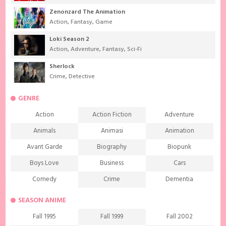
Zenonzard The Animation
Action
,
Fantasy
,
Game
Loki Season 2
Action
,
Adventure
,
Fantasy
,
Sci-Fi
Sherlock
Crime
,
Detective
GENRE
Action
Action Fiction
Adventure
Animals
Animasi
Animation
Avant Garde
Biography
Biopunk
Boys Love
Business
Cars
Comedy
Crime
Dementia
Demons
Detective
Documentary
SEASON ANIME
Drama
Ecchi
Extreme sports
Fall 1995
Fall 1999
Fall 2002