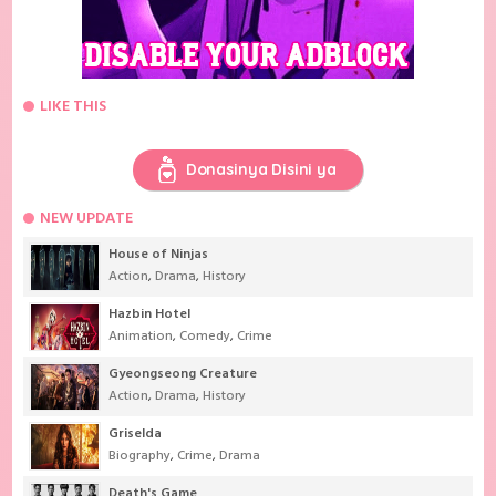
LIKE THIS
Donasinya Disini ya
NEW UPDATE
House of Ninjas
Action
,
Drama
,
History
Hazbin Hotel
Animation
,
Comedy
,
Crime
Gyeongseong Creature
Action
,
Drama
,
History
Griselda
Biography
,
Crime
,
Drama
Death's Game