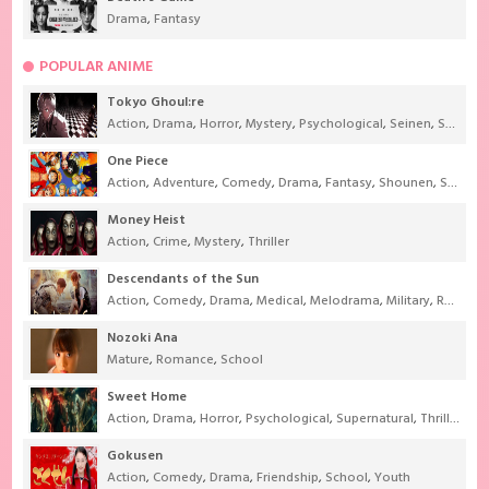
Drama
,
Fantasy
POPULAR ANIME
Tokyo Ghoul:re
Action
,
Drama
,
Horror
,
Mystery
,
Psychological
,
Seinen
,
Supernatural
One Piece
Action
,
Adventure
,
Comedy
,
Drama
,
Fantasy
,
Shounen
,
Super Power
Money Heist
Action
,
Crime
,
Mystery
,
Thriller
Descendants of the Sun
Action
,
Comedy
,
Drama
,
Medical
,
Melodrama
,
Military
,
Romance
Nozoki Ana
Mature
,
Romance
,
School
Sweet Home
Action
,
Drama
,
Horror
,
Psychological
,
Supernatural
,
Thriller
Gokusen
Action
,
Comedy
,
Drama
,
Friendship
,
School
,
Youth