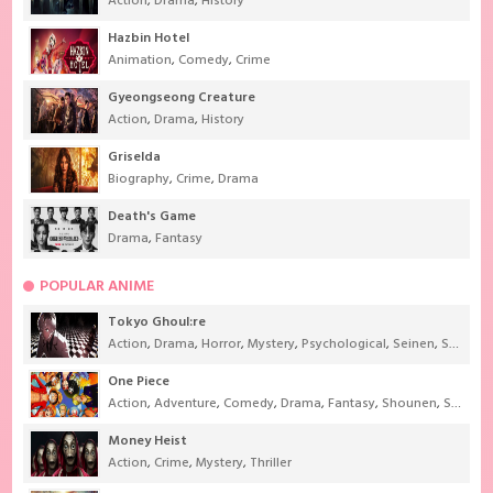
Action
,
Drama
,
History
Hazbin Hotel
Animation
,
Comedy
,
Crime
Gyeongseong Creature
Action
,
Drama
,
History
Griselda
Biography
,
Crime
,
Drama
Death's Game
Drama
,
Fantasy
POPULAR ANIME
Tokyo Ghoul:re
Action
,
Drama
,
Horror
,
Mystery
,
Psychological
,
Seinen
,
Supernatural
One Piece
Action
,
Adventure
,
Comedy
,
Drama
,
Fantasy
,
Shounen
,
Super Power
Money Heist
Action
,
Crime
,
Mystery
,
Thriller