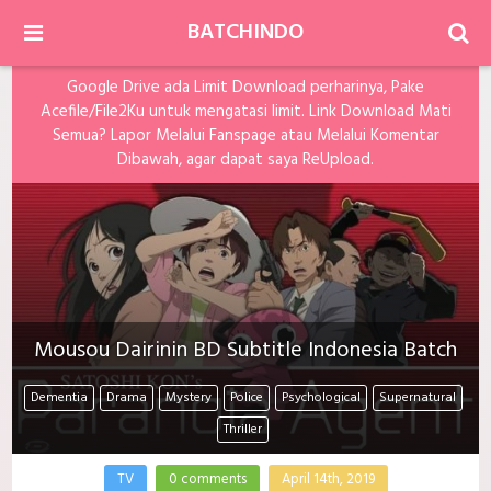
BATCHINDO
Google Drive ada Limit Download perharinya, Pake
Acefile/File2Ku untuk mengatasi limit. Link Download Mati
Semua? Lapor Melalui Fanspage atau Melalui Komentar
Dibawah, agar dapat saya ReUpload.
Mousou Dairinin BD Subtitle Indonesia Batch
Dementia
Drama
Mystery
Police
Psychological
Supernatural
Thriller
TV
0 comments
April 14th, 2019