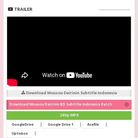
TRAILER
Download Mousou Dairinin Subtitle Indonesia
Download Mousou Dairinin BD Subtitle Indonesia Batch
240p MP4
|
|
|
GoogleDrive
Google Drive 1
Acefile
|
Uptobox