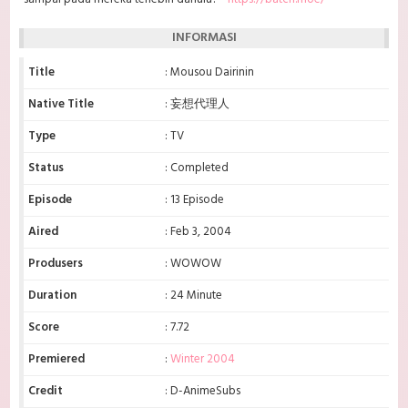
INFORMASI
Title
: Mousou Dairinin
Native Title
: 妄想代理人
Type
: TV
Status
: Completed
Episode
: 13 Episode
Aired
: Feb 3, 2004
Produsers
: WOWOW
Duration
: 24 Minute
Score
: 7.72
Premiered
:
Winter 2004
Credit
: D-AnimeSubs