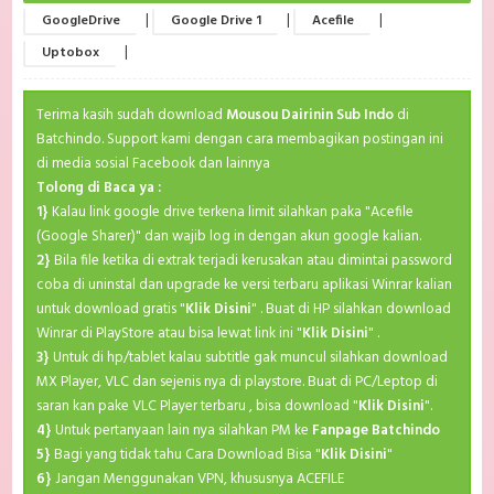
|
|
|
GoogleDrive
Google Drive 1
Acefile
|
Uptobox
Terima kasih sudah download
Mousou Dairinin Sub Indo
di
Batchindo. Support kami dengan cara membagikan postingan ini
di media sosial Facebook dan lainnya
Tolong di Baca ya :
1}
Kalau link google drive terkena limit silahkan paka "Acefile
(Google Sharer)" dan wajib log in dengan akun google kalian.
2}
Bila file ketika di extrak terjadi kerusakan atau dimintai password
coba di uninstal dan upgrade ke versi terbaru aplikasi Winrar kalian
untuk download gratis "
Klik Disini
" . Buat di HP silahkan download
Winrar di PlayStore atau bisa lewat link ini "
Klik Disini
" .
3}
Untuk di hp/tablet kalau subtitle gak muncul silahkan download
MX Player, VLC dan sejenis nya di playstore. Buat di PC/Leptop di
saran kan pake VLC Player terbaru , bisa download "
Klik Disini
".
4}
Untuk pertanyaan lain nya silahkan PM ke
Fanpage Batchindo
5}
Bagi yang tidak tahu Cara Download Bisa "
Klik Disini
"
6}
Jangan Menggunakan VPN, khususnya ACEFILE