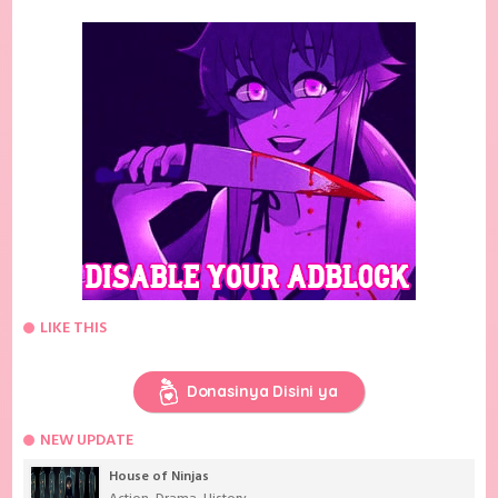
LIKE THIS
Donasinya Disini ya
NEW UPDATE
House of Ninjas