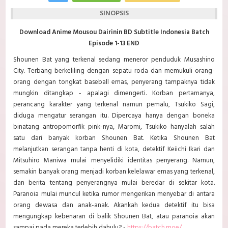
SINOPSIS
Download Anime Mousou Dairinin BD Subtitle Indonesia Batch
Episode 1-13 END
Shounen Bat yang terkenal sedang meneror penduduk Musashino
City. Terbang berkeliling dengan sepatu roda dan memukuli orang-
orang dengan tongkat baseball emas, penyerang tampaknya tidak
mungkin ditangkap - apalagi dimengerti. Korban pertamanya,
perancang karakter yang terkenal namun pemalu, Tsukiko Sagi,
diduga mengatur serangan itu. Dipercaya hanya dengan boneka
binatang antropomorfik pink-nya, Maromi, Tsukiko hanyalah salah
satu dari banyak korban Shounen Bat. Ketika Shounen Bat
melanjutkan serangan tanpa henti di kota, detektif Keiichi Ikari dan
Mitsuhiro Maniwa mulai menyelidiki identitas penyerang. Namun,
semakin banyak orang menjadi korban kelelawar emas yang terkenal,
dan berita tentang penyerangnya mulai beredar di sekitar kota.
Paranoia mulai muncul ketika rumor mengerikan menyebar di antara
orang dewasa dan anak-anak. Akankah kedua detektif itu bisa
mengungkap kebenaran di balik Shounen Bat, atau paranoia akan
sampai pada mereka terlebih dahulu? -
https://batch.moe/