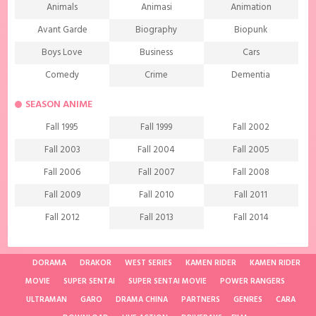
Animals
Animasi
Animation
Avant Garde
Biography
Biopunk
Boys Love
Business
Cars
Comedy
Crime
Dementia
Demons
Detective
Documentary
SEASON ANIME
Drama
Ecchi
Extreme sports
Fall 1995
Fall 1999
Fall 2002
Family
Fantasy
Food
Fall 2003
Fall 2004
Fall 2005
Friendship
Game
Gourmet
Fall 2006
Fall 2007
Fall 2008
Harem
Historical
History
Fall 2009
Fall 2010
Fall 2011
Horror
Investigation
Josei
Fall 2012
Fall 2013
Fall 2014
Kids
Law
Life
Fall 2015
Fall 2016
Fall 2017
Magic
Manga
Martial Arts
Fall 2018
Fall 2019
Fall 2020
DORAMA
DRAKOR
WEST SERIES
KAMEN RIDER
KAMEN RIDER
Mature
Mecha
Medical
MOVIE
SUPER SENTAI
SUPER SENTAI MOVIE
POWER RANGERS
Fall 2021
Spring 1997
Spring 1998
ULTRAMAN
Medieval fantasy
GARO
DRAMA CHINA
Melodrama
PARTNERS
GENRES
Military
CARA
Spring 2001
Spring 2002
Spring 2004