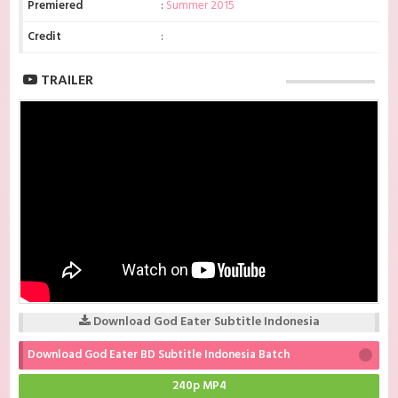
Premiered
:
Summer 2015
Credit
:
TRAILER
Download God Eater Subtitle Indonesia
Download God Eater BD Subtitle Indonesia Batch
240p MP4