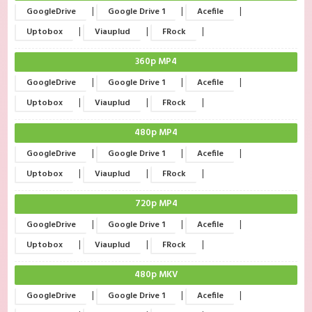
|
|
|
GoogleDrive
Google Drive 1
Acefile
|
|
|
Uptobox
Viauplud
FRock
360p MP4
|
|
|
GoogleDrive
Google Drive 1
Acefile
|
|
|
Uptobox
Viauplud
FRock
480p MP4
|
|
|
GoogleDrive
Google Drive 1
Acefile
|
|
|
Uptobox
Viauplud
FRock
720p MP4
|
|
|
GoogleDrive
Google Drive 1
Acefile
|
|
|
Uptobox
Viauplud
FRock
480p MKV
|
|
|
GoogleDrive
Google Drive 1
Acefile