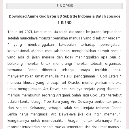
SINOPSIS
Download Anime God Eater BD Subtitle Indonesia Batch Episode
1-13 END
Tahun ini 2071. Umat manusia telah didorong ke jurang kepunahan
setelah munculnya monster pemakan manusia yang disebut " Aragami
" yang membanggakan kekebalan terhadap persenjataan
konvensional. Mereka merusak tanah, menghabiskan hampir semua
yang ada di jalan mereka dan tidak meninggalkan apa pun di
belakang mereka. Untuk memerangi mereka, sebuah organisasi
bernama Fenrir dibentuk sebagai upaya terakhir untuk
menyelamatkan umat manusia melalui penggunaan " God Eaters "
manusia khusus yang diresapi sel Oracle, memungkinkan mereka
untuk menggunakan Arc Dewa, satu-satunya senjata yang diketahui
mampu membunuh seorang Aragami. Salah satu God Eater tersebut
adalah Lenka Utsugi, Tipe Baru yang Arc Dewanya berbentuk pisau
dan senjata. Sekarang, sebagai salah satu senjata terbesar Fenrir,
Lenka harus menguasai Arc Dewa-nya jika dia ingin memenuhi
keinginannya untuk memusnahkan Aragami untuk selamanya. Para
monster terus terlahir secara massal sementara sisa-sisa umat manusia