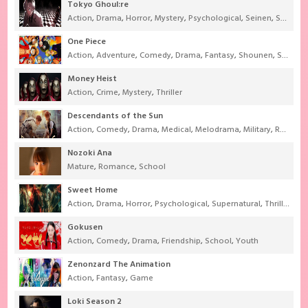
Tokyo Ghoul:re
Action
,
Drama
,
Horror
,
Mystery
,
Psychological
,
Seinen
,
Supernatural
One Piece
Action
,
Adventure
,
Comedy
,
Drama
,
Fantasy
,
Shounen
,
Super Power
Money Heist
Action
,
Crime
,
Mystery
,
Thriller
Descendants of the Sun
Action
,
Comedy
,
Drama
,
Medical
,
Melodrama
,
Military
,
Romance
Nozoki Ana
Mature
,
Romance
,
School
Sweet Home
Action
,
Drama
,
Horror
,
Psychological
,
Supernatural
,
Thriller
Gokusen
Action
,
Comedy
,
Drama
,
Friendship
,
School
,
Youth
Zenonzard The Animation
Action
,
Fantasy
,
Game
Loki Season 2