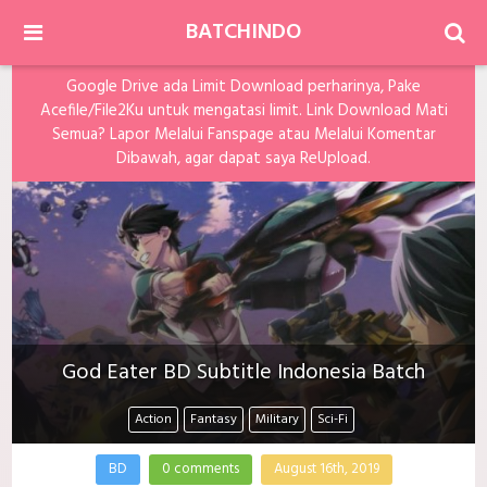
BATCHINDO
Google Drive ada Limit Download perharinya, Pake
Acefile/File2Ku untuk mengatasi limit. Link Download Mati
Semua? Lapor Melalui Fanspage atau Melalui Komentar
Dibawah, agar dapat saya ReUpload.
God Eater BD Subtitle Indonesia Batch
Action
Fantasy
Military
Sci-Fi
BD
0 comments
August 16th, 2019