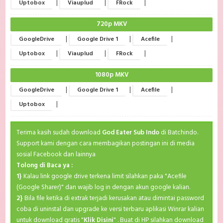
|
|
|
Uptobox
Viauplud
FRock
720p MKV
|
|
|
GoogleDrive
Google Drive 1
Acefile
|
|
|
Uptobox
Viauplud
FRock
1080p MKV
|
|
|
GoogleDrive
Google Drive 1
Acefile
|
Uptobox
Terima kasih sudah download
God Eater Sub Indo
di Batchindo.
Support kami dengan cara membagikan postingan ini di media
sosial Facebook dan lainnya
Tolong di Baca ya :
1}
Kalau link google drive terkena limit silahkan paka "Acefile
(Google Sharer)" dan wajib log in dengan akun google kalian.
2}
Bila file ketika di extrak terjadi kerusakan atau dimintai password
coba di uninstal dan upgrade ke versi terbaru aplikasi Winrar kalian
untuk download gratis "
Klik Disini
" . Buat di HP silahkan download