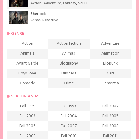
Action
,
Adventure
,
Fantasy
,
Sci-Fi
Sherlock
Crime
,
Detective
GENRE
Action
Action Fiction
Adventure
Animals
Animasi
Animation
Avant Garde
Biography
Biopunk
Boys Love
Business
Cars
Comedy
Crime
Dementia
Demons
Detective
Documentary
SEASON ANIME
Drama
Ecchi
Extreme sports
Fall 1995
Fall 1999
Fall 2002
Family
Fantasy
Food
Fall 2003
Fall 2004
Fall 2005
Friendship
Game
Gourmet
Fall 2006
Fall 2007
Fall 2008
Harem
Historical
History
Fall 2009
Fall 2010
Fall 2011