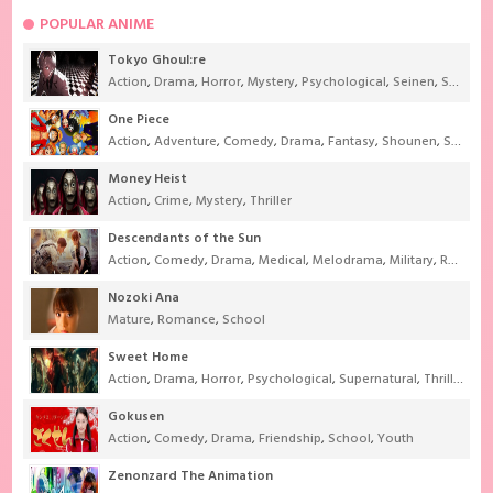
POPULAR ANIME
Tokyo Ghoul:re
Action
,
Drama
,
Horror
,
Mystery
,
Psychological
,
Seinen
,
Supernatural
One Piece
Action
,
Adventure
,
Comedy
,
Drama
,
Fantasy
,
Shounen
,
Super Power
Money Heist
Action
,
Crime
,
Mystery
,
Thriller
Descendants of the Sun
Action
,
Comedy
,
Drama
,
Medical
,
Melodrama
,
Military
,
Romance
Nozoki Ana
Mature
,
Romance
,
School
Sweet Home
Action
,
Drama
,
Horror
,
Psychological
,
Supernatural
,
Thriller
Gokusen
Action
,
Comedy
,
Drama
,
Friendship
,
School
,
Youth
Zenonzard The Animation