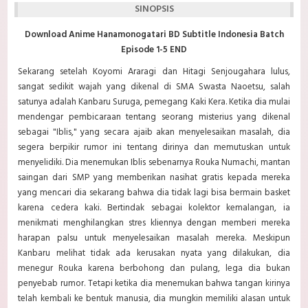
SINOPSIS
Download Anime Hanamonogatari BD Subtitle Indonesia Batch
Episode 1-5 END
Sekarang setelah Koyomi Araragi dan Hitagi Senjougahara lulus,
sangat sedikit wajah yang dikenal di SMA Swasta Naoetsu, salah
satunya adalah Kanbaru Suruga, pemegang Kaki Kera. Ketika dia mulai
mendengar pembicaraan tentang seorang misterius yang dikenal
sebagai "Iblis," yang secara ajaib akan menyelesaikan masalah, dia
segera berpikir rumor ini tentang dirinya dan memutuskan untuk
menyelidiki. Dia menemukan Iblis sebenarnya Rouka Numachi, mantan
saingan dari SMP yang memberikan nasihat gratis kepada mereka
yang mencari dia sekarang bahwa dia tidak lagi bisa bermain basket
karena cedera kaki. Bertindak sebagai kolektor kemalangan, ia
menikmati menghilangkan stres kliennya dengan memberi mereka
harapan palsu untuk menyelesaikan masalah mereka. Meskipun
Kanbaru melihat tidak ada kerusakan nyata yang dilakukan, dia
menegur Rouka karena berbohong dan pulang, lega dia bukan
penyebab rumor. Tetapi ketika dia menemukan bahwa tangan kirinya
telah kembali ke bentuk manusia, dia mungkin memiliki alasan untuk