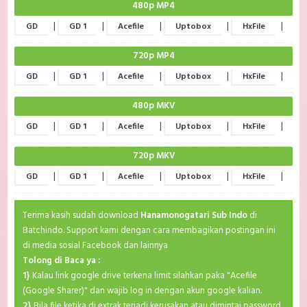
480p MP4
|
|
|
|
|
GD
GD 1
Acefile
Uptobox
HxFile
720p MP4
|
|
|
|
|
GD
GD 1
Acefile
Uptobox
HxFile
480p MKV
|
|
|
|
|
GD
GD 1
Acefile
Uptobox
HxFile
720p MKV
|
|
|
|
|
GD
GD 1
Acefile
Uptobox
HxFile
Terima kasih sudah download
Hanamonogatari Sub Indo
di
Batchindo. Support kami dengan cara membagikan postingan ini
di media sosial Facebook dan lainnya
Tolong di Baca ya :
1}
Kalau link google drive terkena limit silahkan paka "Acefile
(Google Sharer)" dan wajib log in dengan akun google kalian.
2}
Bila file ketika di extrak terjadi kerusakan atau dimintai password