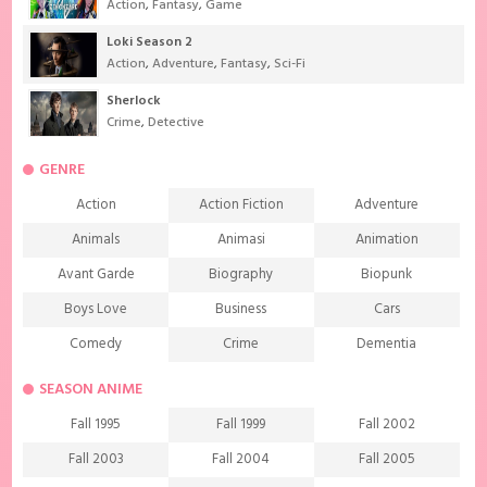
Action
,
Fantasy
,
Game
Loki Season 2
Action
,
Adventure
,
Fantasy
,
Sci-Fi
Sherlock
Crime
,
Detective
GENRE
Action
Action Fiction
Adventure
Animals
Animasi
Animation
Avant Garde
Biography
Biopunk
Boys Love
Business
Cars
Comedy
Crime
Dementia
Demons
Detective
Documentary
SEASON ANIME
Drama
Ecchi
Extreme sports
Fall 1995
Fall 1999
Fall 2002
Family
Fantasy
Food
Fall 2003
Fall 2004
Fall 2005
Friendship
Game
Gourmet