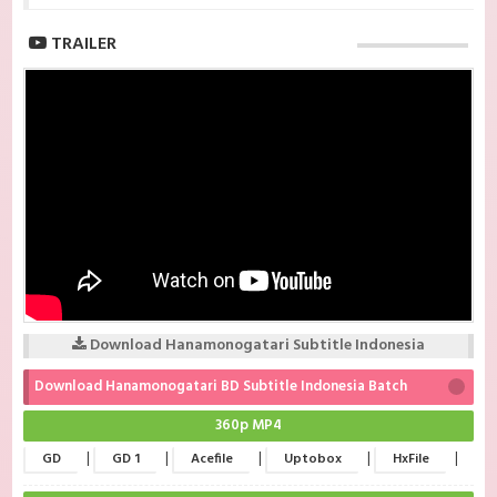
TRAILER
Download Hanamonogatari Subtitle Indonesia
Download Hanamonogatari BD Subtitle Indonesia Batch
360p MP4
|
|
|
|
|
GD
GD 1
Acefile
Uptobox
HxFile