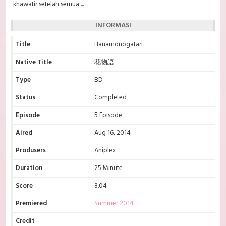
khawatir setelah semua ...
INFORMASI
Title
: Hanamonogatari
Native Title
: 花物語
Type
: BD
Status
: Completed
Episode
: 5 Episode
Aired
: Aug 16, 2014
Produsers
: Aniplex
Duration
: 25 Minute
Score
: 8.04
Premiered
:
Summer 2014
Credit
: