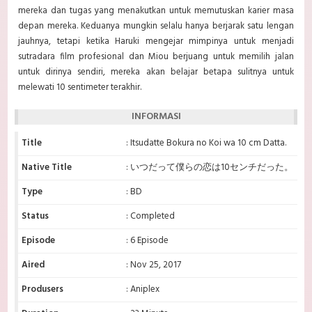
mereka dan tugas yang menakutkan untuk memutuskan karier masa
depan mereka. Keduanya mungkin selalu hanya berjarak satu lengan
jauhnya, tetapi ketika Haruki mengejar mimpinya untuk menjadi
sutradara film profesional dan Miou berjuang untuk memilih jalan
untuk dirinya sendiri, mereka akan belajar betapa sulitnya untuk
melewati 10 sentimeter terakhir.
INFORMASI
Title
: Itsudatte Bokura no Koi wa 10 cm Datta.
Native Title
: いつだって僕らの恋は10センチだった。
Type
: BD
Status
: Completed
Episode
: 6 Episode
Aired
: Nov 25, 2017
Produsers
: Aniplex