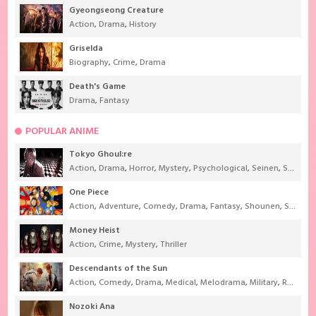
Gyeongseong Creature
Action
,
Drama
,
History
Griselda
Biography
,
Crime
,
Drama
Death's Game
Drama
,
Fantasy
POPULAR ANIME
Tokyo Ghoul:re
Action
,
Drama
,
Horror
,
Mystery
,
Psychological
,
Seinen
,
Supernatural
One Piece
Action
,
Adventure
,
Comedy
,
Drama
,
Fantasy
,
Shounen
,
Super Power
Money Heist
Action
,
Crime
,
Mystery
,
Thriller
Descendants of the Sun
Action
,
Comedy
,
Drama
,
Medical
,
Melodrama
,
Military
,
Romance
Nozoki Ana