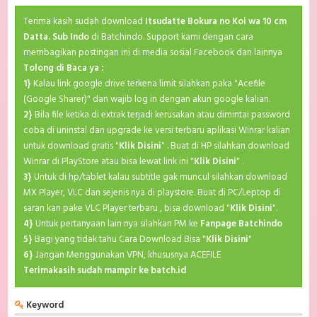
Terima kasih sudah download
Itsudatte Bokura no Koi wa 10 cm
Datta. Sub Indo
di Batchindo. Support kami dengan cara
membagikan postingan ini di media sosial Facebook dan lainnya
Tolong di Baca ya :
1}
Kalau link google drive terkena limit silahkan paka "Acefile
(Google Sharer)" dan wajib log in dengan akun google kalian.
2}
Bila file ketika di extrak terjadi kerusakan atau dimintai password
coba di uninstal dan upgrade ke versi terbaru aplikasi Winrar kalian
untuk download gratis "
Klik Disini
" . Buat di HP silahkan download
Winrar di PlayStore atau bisa lewat link ini "
Klik Disini
" .
3}
Untuk di hp/tablet kalau subtitle gak muncul silahkan download
MX Player, VLC dan sejenis nya di playstore. Buat di PC/Leptop di
saran kan pake VLC Player terbaru , bisa download "
Klik Disini
".
4}
Untuk pertanyaan lain nya silahkan PM ke
Fanpage Batchindo
5}
Bagi yang tidak tahu Cara Download Bisa "
Klik Disini
"
6}
Jangan Menggunakan VPN, khususnya ACEFILE
Terimakasih sudah mampir ke batch.id
Keyword