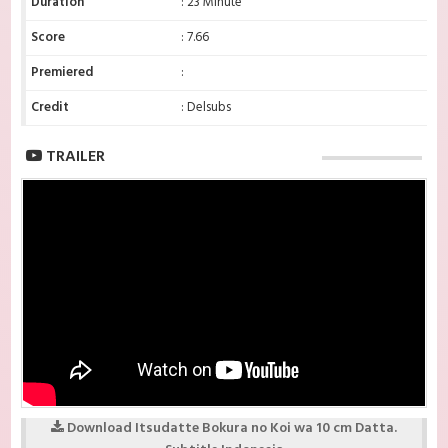
Duration
: 23 Minute
Score
: 7.66
Premiered
:
Credit
: Delsubs
TRAILER
Download Itsudatte Bokura no Koi wa 10 cm Datta.