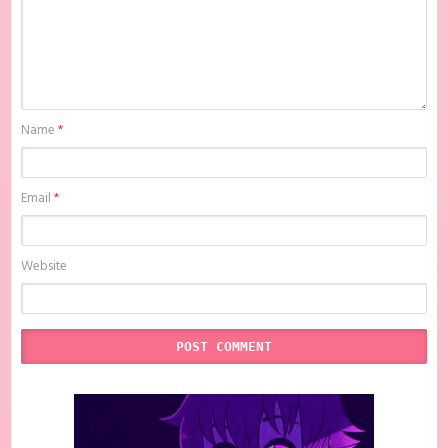
Indonesia , donwload Itsudatte Bokura no Koi wa 10 cm Datta. Batch
Subtitle Indonesia batch sub indo , download anime Itsudatte Bokura
no Koi wa 10 cm Datta. Batch Subtitle Indonesia , anime Itsudatte
Bokura no Koi wa 10 cm Datta. Batch Subtitle Indonesia , download
anime mp4 , mkv , bd sub indo , download anime sub indo , download
anime sub indo Itsudatte Bokura no Koi wa 10 cm Datta. Batch Subtitle
Indonesia, Batchindo
Name
*
Email
*
Website