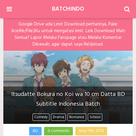
BATCHINDO
Google Drive ada Limit Download perharinya, Pake
Acefile/File2Ku untuk mengatasi limit. Link Download Mati
Semua? Lapor Melalui Fanspage atau Melalui Komentar
Dibawah, agar dapat saya ReUpload.
Itsudatte Bokura no Koi wa 10 cm Datta BD
Subtitle Indonesia Batch
Comedy
Drama
Romance
School
BD
0 comments
May 17th, 2019