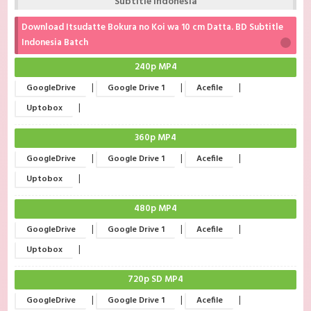
Subtitle Indonesia
Download Itsudatte Bokura no Koi wa 10 cm Datta. BD Subtitle
Indonesia Batch
240p MP4
|
|
|
GoogleDrive
Google Drive 1
Acefile
|
Uptobox
360p MP4
|
|
|
GoogleDrive
Google Drive 1
Acefile
|
Uptobox
480p MP4
|
|
|
GoogleDrive
Google Drive 1
Acefile
|
Uptobox
720p SD MP4
|
|
|
GoogleDrive
Google Drive 1
Acefile