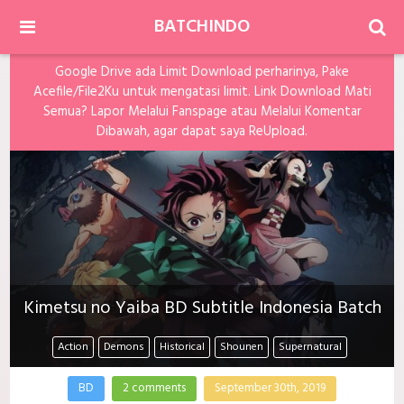
BATCHINDO
Google Drive ada Limit Download perharinya, Pake
Acefile/File2Ku untuk mengatasi limit. Link Download Mati
Semua? Lapor Melalui Fanspage atau Melalui Komentar
Dibawah, agar dapat saya ReUpload.
Kimetsu no Yaiba BD Subtitle Indonesia Batch
Action
Demons
Historical
Shounen
Supernatural
BD
2 comments
September 30th, 2019