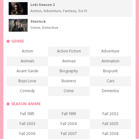
Loki Season 2
Action
,
Adventure
,
Fantasy
,
Sci-Fi
Sherlock
Crime
,
Detective
GENRE
Action
Action Fiction
Adventure
Animals
Animasi
Animation
Avant Garde
Biography
Biopunk
Boys Love
Business
Cars
Comedy
Crime
Dementia
Demons
Detective
Documentary
SEASON ANIME
Drama
Ecchi
Extreme sports
Fall 1995
Fall 1999
Fall 2002
Family
Fantasy
Food
Fall 2003
Fall 2004
Fall 2005
Friendship
Game
Gourmet
Fall 2006
Fall 2007
Fall 2008