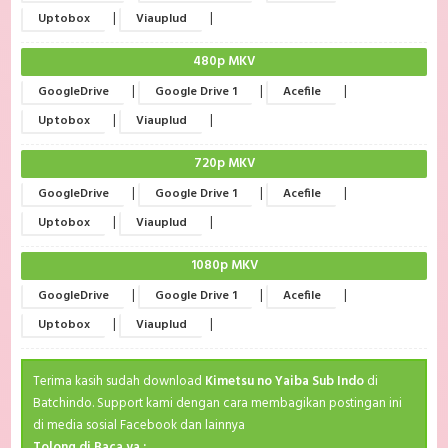
|
|
Uptobox
Viauplud
480p MKV
|
|
|
GoogleDrive
Google Drive 1
Acefile
|
|
Uptobox
Viauplud
720p MKV
|
|
|
GoogleDrive
Google Drive 1
Acefile
|
|
Uptobox
Viauplud
1080p MKV
|
|
|
GoogleDrive
Google Drive 1
Acefile
|
|
Uptobox
Viauplud
Terima kasih sudah download
Kimetsu no Yaiba Sub Indo
di
Batchindo. Support kami dengan cara membagikan postingan ini
di media sosial Facebook dan lainnya
Tolong di Baca ya :