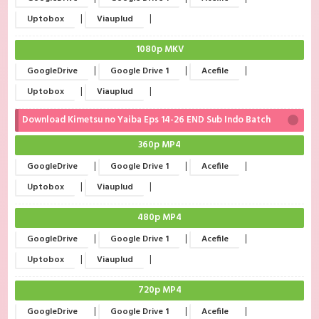
|
|
Uptobox
Viauplud
1080p MKV
|
|
|
GoogleDrive
Google Drive 1
Acefile
|
|
Uptobox
Viauplud
Download Kimetsu no Yaiba Eps 14-26 END Sub Indo Batch
360p MP4
|
|
|
GoogleDrive
Google Drive 1
Acefile
|
|
Uptobox
Viauplud
480p MP4
|
|
|
GoogleDrive
Google Drive 1
Acefile
|
|
Uptobox
Viauplud
720p MP4
|
|
|
GoogleDrive
Google Drive 1
Acefile