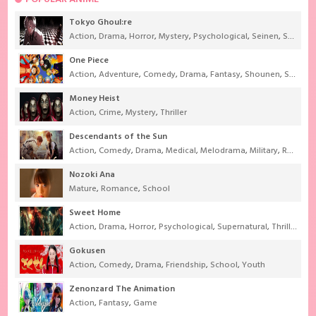
Tokyo Ghoul:re
Action
,
Drama
,
Horror
,
Mystery
,
Psychological
,
Seinen
,
Supernatural
One Piece
Action
,
Adventure
,
Comedy
,
Drama
,
Fantasy
,
Shounen
,
Super Power
Money Heist
Action
,
Crime
,
Mystery
,
Thriller
Descendants of the Sun
Action
,
Comedy
,
Drama
,
Medical
,
Melodrama
,
Military
,
Romance
Nozoki Ana
Mature
,
Romance
,
School
Sweet Home
Action
,
Drama
,
Horror
,
Psychological
,
Supernatural
,
Thriller
Gokusen
Action
,
Comedy
,
Drama
,
Friendship
,
School
,
Youth
Zenonzard The Animation
Action
,
Fantasy
,
Game