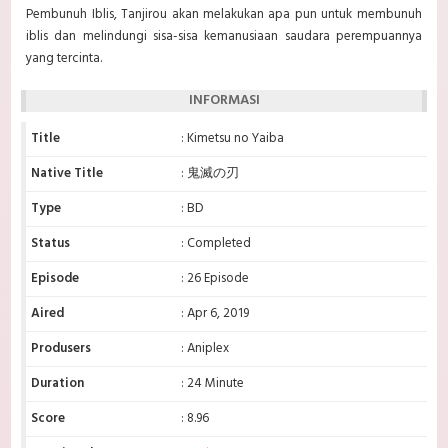
Pembunuh Iblis, Tanjirou akan melakukan apa pun untuk membunuh
iblis dan melindungi sisa-sisa kemanusiaan saudara perempuannya
yang tercinta.
INFORMASI
Title
: Kimetsu no Yaiba
Native Title
: 鬼滅の刃
Type
: BD
Status
: Completed
Episode
: 26 Episode
Aired
: Apr 6, 2019
Produsers
: Aniplex
Duration
: 24 Minute
Score
: 8.96