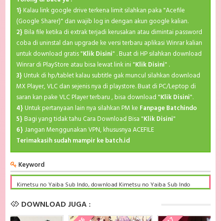
1}
Kalau link google drive terkena limit silahkan paka "Acefile
(Google Sharer)" dan wajib log in dengan akun google kalian.
2}
Bila file ketika di extrak terjadi kerusakan atau dimintai password
coba di uninstal dan upgrade ke versi terbaru aplikasi Winrar kalian
untuk download gratis "
Klik Disini
" . Buat di HP silahkan download
Winrar di PlayStore atau bisa lewat link ini "
Klik Disini
" .
3}
Untuk di hp/tablet kalau subtitle gak muncul silahkan download
MX Player, VLC dan sejenis nya di playstore. Buat di PC/Leptop di
saran kan pake VLC Player terbaru , bisa download "
Klik Disini
".
4}
Untuk pertanyaan lain nya silahkan PM ke
Fanpage Batchindo
5}
Bagi yang tidak tahu Cara Download Bisa "
Klik Disini
"
6}
Jangan Menggunakan VPN, khususnya ACEFILE
Terimakasih sudah mampir ke batch.id
Keyword
Kimetsu no Yaiba Sub Indo, download Kimetsu no Yaiba Sub Indo
Batch, Kimetsu no Yaiba BD Subtitle Indonesia komplit, download
Kimetsu no Yaiba Sub indo batch google drive, Kimetsu no Yaiba
DOWNLOAD JUGA :
batch subtitle indonesia, Kimetsu no Yaiba mp4 batch, Kimetsu no
Yaiba Sub Indo x265, Kimetsu no Yaiba Batch Subtitle Indonesia bd,