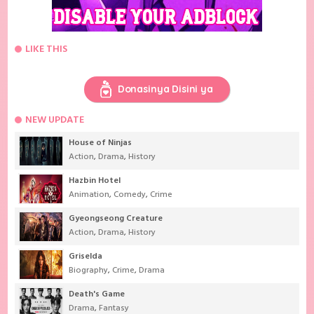
LIKE THIS
Donasinya Disini ya
NEW UPDATE
House of Ninjas
Action
,
Drama
,
History
Hazbin Hotel
Animation
,
Comedy
,
Crime
Gyeongseong Creature
Action
,
Drama
,
History
Griselda
Biography
,
Crime
,
Drama
Death's Game
Drama
,
Fantasy