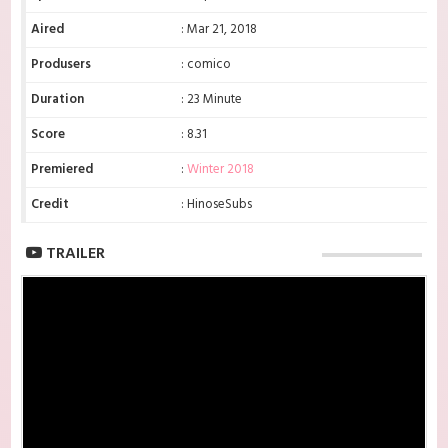
Aired
: Mar 21, 2018
Produsers
: comico
Duration
: 23 Minute
Score
: 8.31
Premiered
:
Winter 2018
Credit
: HinoseSubs
TRAILER