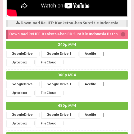
Download ReLIFE: Kanketsu-hen Subtitle Indonesia
Download ReLIFE: Kanketsu-hen BD Subtitle Indonesia Batch
240p MP4
|
|
|
GoogleDrive
Google Drive 1
Acefile
|
|
Uptobox
FileCloud
360p MP4
|
|
|
GoogleDrive
Google Drive 1
Acefile
|
|
Uptobox
FileCloud
480p MP4
|
|
|
GoogleDrive
Google Drive 1
Acefile
|
|
Uptobox
FileCloud