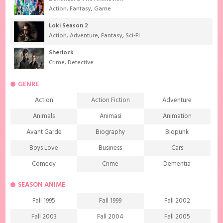
Action
,
Fantasy
,
Game
Loki Season 2
Action
,
Adventure
,
Fantasy
,
Sci-Fi
Sherlock
Crime
,
Detective
GENRE
Action
Action Fiction
Adventure
Animals
Animasi
Animation
Avant Garde
Biography
Biopunk
Boys Love
Business
Cars
Comedy
Crime
Dementia
Demons
Detective
Documentary
SEASON ANIME
Drama
Ecchi
Extreme sports
Fall 1995
Fall 1999
Fall 2002
Family
Fantasy
Food
Fall 2003
Fall 2004
Fall 2005