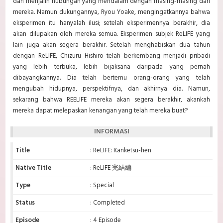
dan menjalin hubungan yang mendalam dengan masing-masing dari
mereka. Namun dukungannya, Ryou Yoake, mengingatkannya bahwa
eksperimen itu hanyalah ilusi; setelah eksperimennya berakhir, dia
akan dilupakan oleh mereka semua. Eksperimen subjek ReLIFE yang
lain juga akan segera berakhir. Setelah menghabiskan dua tahun
dengan ReLIFE, Chizuru Hishiro telah berkembang menjadi pribadi
yang lebih terbuka, lebih bijaksana daripada yang pernah
dibayangkannya. Dia telah bertemu orang-orang yang telah
mengubah hidupnya, perspektifnya, dan akhirnya dia. Namun,
sekarang bahwa REELIFE mereka akan segera berakhir, akankah
mereka dapat melepaskan kenangan yang telah mereka buat?
INFORMASI
Title
: ReLIFE: Kanketsu-hen
Native Title
: ReLIFE 完結編
Type
: Special
Status
: Completed
Episode
: 4 Episode