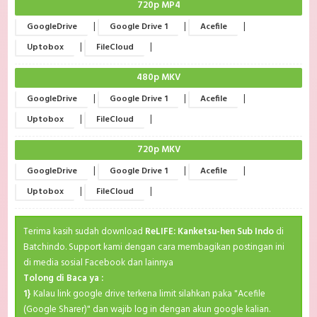
720p MP4
|
|
|
GoogleDrive
Google Drive 1
Acefile
|
|
Uptobox
FileCloud
480p MKV
|
|
|
GoogleDrive
Google Drive 1
Acefile
|
|
Uptobox
FileCloud
720p MKV
|
|
|
GoogleDrive
Google Drive 1
Acefile
|
|
Uptobox
FileCloud
Terima kasih sudah download
ReLIFE: Kanketsu-hen Sub Indo
di
Batchindo. Support kami dengan cara membagikan postingan ini
di media sosial Facebook dan lainnya
Tolong di Baca ya :
1}
Kalau link google drive terkena limit silahkan paka "Acefile
(Google Sharer)" dan wajib log in dengan akun google kalian.