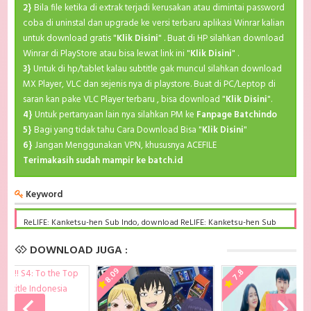
2}
Bila file ketika di extrak terjadi kerusakan atau dimintai password
coba di uninstal dan upgrade ke versi terbaru aplikasi Winrar kalian
untuk download gratis "
Klik Disini
" . Buat di HP silahkan download
Winrar di PlayStore atau bisa lewat link ini "
Klik Disini
" .
3}
Untuk di hp/tablet kalau subtitle gak muncul silahkan download
MX Player, VLC dan sejenis nya di playstore. Buat di PC/Leptop di
saran kan pake VLC Player terbaru , bisa download "
Klik Disini
".
4}
Untuk pertanyaan lain nya silahkan PM ke
Fanpage Batchindo
5}
Bagi yang tidak tahu Cara Download Bisa "
Klik Disini
"
6}
Jangan Menggunakan VPN, khususnya ACEFILE
Terimakasih sudah mampir ke batch.id
Keyword
ReLIFE: Kanketsu-hen Sub Indo, download ReLIFE: Kanketsu-hen Sub
Indo Batch, ReLIFE: Kanketsu-hen BD Subtitle Indonesia komplit,
download ReLIFE: Kanketsu-hen Sub indo batch google drive, ReLIFE:
DOWNLOAD JUGA :
Kanketsu-hen batch subtitle indonesia, ReLIFE: Kanketsu-hen mp4
batch, ReLIFE: Kanketsu-hen Sub Indo x265, ReLIFE: Kanketsu-hen
8.09
7.8
Batch Subtitle Indonesia bd, ReLIFE: Kanketsu-hen Batch Subtitle
Indonesia kurogaze, ReLIFE: Kanketsu-hen Batch Subtitle Indonesia
anibatch, ReLIFE: Kanketsu-hen Batch Subtitle Indonesia animeindo,