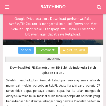
BATCHINDO
Google Drive ada Limit Download perharinya, Pake
ReLIFE: Kanketsu-hen BD Subtitle Indonesia
Acefile/File2Ku untuk mengatasi limit. Link Download Mati
Batch
Semua? Lapor Melalui Fanspage atau Melalui Komentar
Dibawah, agar dapat saya ReUpload.
Romance
School
Slice of Life
Special
0 comments
August 5th, 2018
SINOPSIS
Download ReLIFE: Kanketsu-hen BD Subtitle Indonesia Batch
Episode 1-4 END
Setelah menghidupkan kembali kehidupan seorang siswa sekolah
menengah melalui percobaan ReLIFE, Arata Kaizaki yang berusia 27
tahun tidak dapat percaya betapa cepat hal itu telah mengubah
dirinya. Dia telah mulai melihat dunia melalui perspektif berbeda yang
benar-benar dilupakannya sebagai orang dewasa. Dia telah berteman