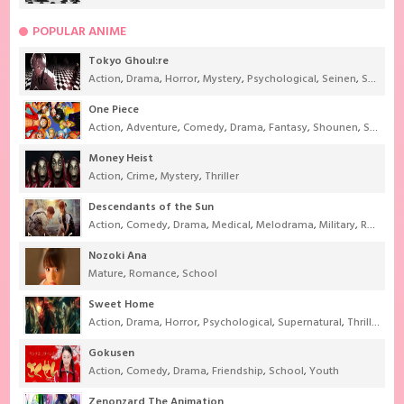
POPULAR ANIME
Tokyo Ghoul:re
Action
,
Drama
,
Horror
,
Mystery
,
Psychological
,
Seinen
,
Supernatural
One Piece
Action
,
Adventure
,
Comedy
,
Drama
,
Fantasy
,
Shounen
,
Super Power
Money Heist
Action
,
Crime
,
Mystery
,
Thriller
Descendants of the Sun
Action
,
Comedy
,
Drama
,
Medical
,
Melodrama
,
Military
,
Romance
Nozoki Ana
Mature
,
Romance
,
School
Sweet Home
Action
,
Drama
,
Horror
,
Psychological
,
Supernatural
,
Thriller
Gokusen
Action
,
Comedy
,
Drama
,
Friendship
,
School
,
Youth
Zenonzard The Animation