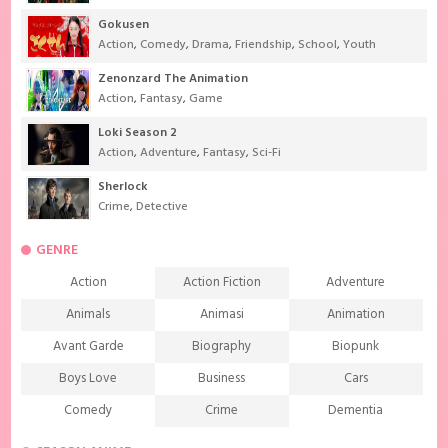
Gokusen
Action
,
Comedy
,
Drama
,
Friendship
,
School
,
Youth
Zenonzard The Animation
Action
,
Fantasy
,
Game
Loki Season 2
Action
,
Adventure
,
Fantasy
,
Sci-Fi
Sherlock
Crime
,
Detective
GENRE
Action
Action Fiction
Adventure
Animals
Animasi
Animation
Avant Garde
Biography
Biopunk
Boys Love
Business
Cars
Comedy
Crime
Dementia
Demons
Detective
Documentary