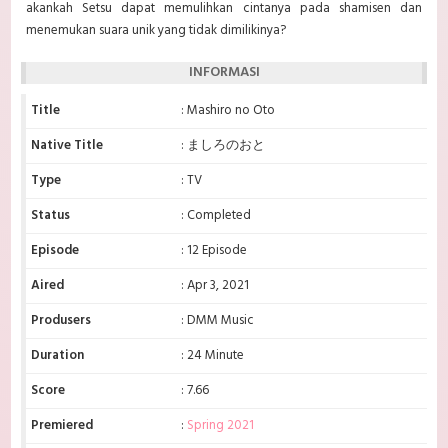
akankah Setsu dapat memulihkan cintanya pada shamisen dan
menemukan suara unik yang tidak dimilikinya?
INFORMASI
Title
: Mashiro no Oto
Native Title
: ましろのおと
Type
: TV
Status
: Completed
Episode
: 12 Episode
Aired
: Apr 3, 2021
Produsers
: DMM Music
Duration
: 24 Minute
Score
: 7.66
Premiered
:
Spring 2021