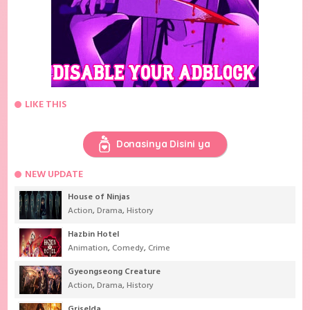
LIKE THIS
Donasinya Disini ya
NEW UPDATE
House of Ninjas
Action
,
Drama
,
History
Hazbin Hotel
Animation
,
Comedy
,
Crime
Gyeongseong Creature
Action
,
Drama
,
History
Griselda