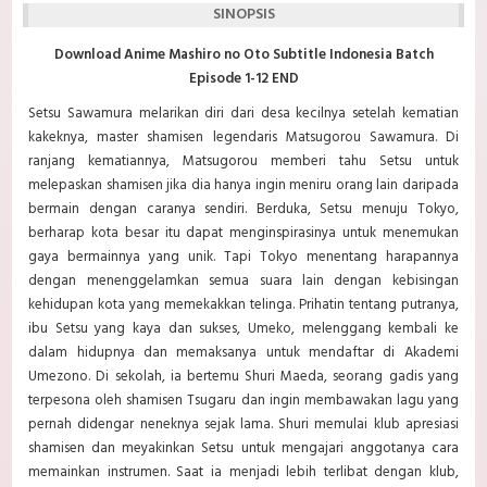
SINOPSIS
Download Anime Mashiro no Oto Subtitle Indonesia Batch
Episode 1-12 END
Setsu Sawamura melarikan diri dari desa kecilnya setelah kematian
kakeknya, master shamisen legendaris Matsugorou Sawamura. Di
ranjang kematiannya, Matsugorou memberi tahu Setsu untuk
melepaskan shamisen jika dia hanya ingin meniru orang lain daripada
bermain dengan caranya sendiri. Berduka, Setsu menuju Tokyo,
berharap kota besar itu dapat menginspirasinya untuk menemukan
gaya bermainnya yang unik. Tapi Tokyo menentang harapannya
dengan menenggelamkan semua suara lain dengan kebisingan
kehidupan kota yang memekakkan telinga. Prihatin tentang putranya,
ibu Setsu yang kaya dan sukses, Umeko, melenggang kembali ke
dalam hidupnya dan memaksanya untuk mendaftar di Akademi
Umezono. Di sekolah, ia bertemu Shuri Maeda, seorang gadis yang
terpesona oleh shamisen Tsugaru dan ingin membawakan lagu yang
pernah didengar neneknya sejak lama. Shuri memulai klub apresiasi
shamisen dan meyakinkan Setsu untuk mengajari anggotanya cara
memainkan instrumen. Saat ia menjadi lebih terlibat dengan klub,