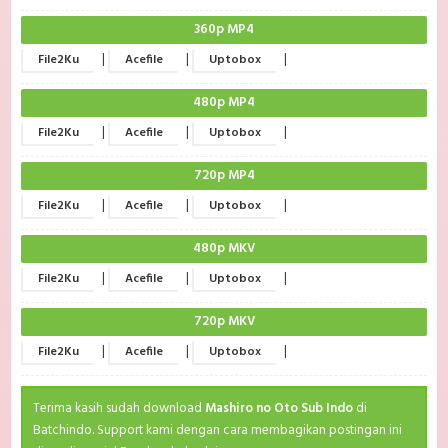
360p MP4
|
|
|
File2Ku
Acefile
Uptobox
480p MP4
|
|
|
File2Ku
Acefile
Uptobox
720p MP4
|
|
|
File2Ku
Acefile
Uptobox
480p MKV
|
|
|
File2Ku
Acefile
Uptobox
720p MKV
|
|
|
File2Ku
Acefile
Uptobox
Terima kasih sudah download
Mashiro no Oto Sub Indo
di
Batchindo. Support kami dengan cara membagikan postingan ini