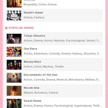
Biography
,
Crime
,
Drama
Death's Game
Drama
,
Fantasy
POPULAR ANIME
Tokyo Ghoul:re
Action
,
Drama
,
Horror
,
Mystery
,
Psychological
,
Seinen
,
Supernatural
One Piece
Action
,
Adventure
,
Comedy
,
Drama
,
Fantasy
,
Shounen
,
Super Power
Money Heist
Action
,
Crime
,
Mystery
,
Thriller
Descendants of the Sun
Action
,
Comedy
,
Drama
,
Medical
,
Melodrama
,
Military
,
Romance
Nozoki Ana
Mature
,
Romance
,
School
Sweet Home
Action
,
Drama
,
Horror
,
Psychological
,
Supernatural
,
Thriller