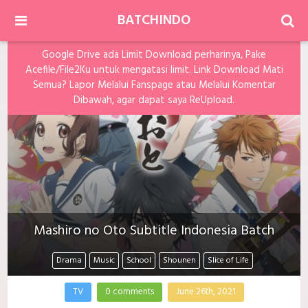
BATCHINDO
Google Drive ada Limit Download perharinya, Pake
Acefile/File2Ku untuk mengatasi limit. Link Download Mati
Semua? Lapor Melalui Fanspage atau Melalui Komentar
Dibawah, agar dapat saya ReUpload.
Mashiro no Oto Subtitle Indonesia Batch
Drama
Music
School
Shounen
Slice of Life
TV
0 comments
June 26th, 2021