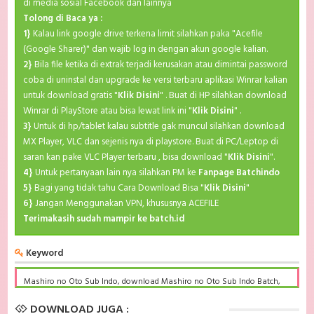
di media sosial Facebook dan lainnya
Tolong di Baca ya :
1}
Kalau link google drive terkena limit silahkan paka "Acefile
(Google Sharer)" dan wajib log in dengan akun google kalian.
2}
Bila file ketika di extrak terjadi kerusakan atau dimintai password
coba di uninstal dan upgrade ke versi terbaru aplikasi Winrar kalian
untuk download gratis "
Klik Disini
" . Buat di HP silahkan download
Winrar di PlayStore atau bisa lewat link ini "
Klik Disini
" .
3}
Untuk di hp/tablet kalau subtitle gak muncul silahkan download
MX Player, VLC dan sejenis nya di playstore. Buat di PC/Leptop di
saran kan pake VLC Player terbaru , bisa download "
Klik Disini
".
4}
Untuk pertanyaan lain nya silahkan PM ke
Fanpage Batchindo
5}
Bagi yang tidak tahu Cara Download Bisa "
Klik Disini
"
6}
Jangan Menggunakan VPN, khususnya ACEFILE
Terimakasih sudah mampir ke batch.id
Keyword
Mashiro no Oto Sub Indo, download Mashiro no Oto Sub Indo Batch,
Mashiro no Oto BD Subtitle Indonesia komplit, download Mashiro no
Oto Sub indo batch google drive, Mashiro no Oto batch subtitle
DOWNLOAD JUGA :