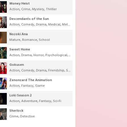
Money Heist
Action
,
Crime
,
Mystery
,
Thriller
Descendants of the Sun
Action
,
Comedy
,
Drama
,
Medical
,
Melodrama
,
Military
,
Romance
Nozoki Ana
Mature
,
Romance
,
School
Sweet Home
Action
,
Drama
,
Horror
,
Psychological
,
Supernatural
,
Thriller
Gokusen
Action
,
Comedy
,
Drama
,
Friendship
,
School
,
Youth
Zenonzard The Animation
Action
,
Fantasy
,
Game
Loki Season 2
Action
,
Adventure
,
Fantasy
,
Sci-Fi
Sherlock
Crime
,
Detective