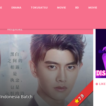
ME
DRAMA
TOKUSATSU
MOVIE
BD
MOVIE
arinya, Pake Acefile/File2Ku untuk mengatasi limit. Link
Fanspage atau Melalui Komentar Dibawah, agar dapat saya
ReUpload.
LIKE
7.9
Indonesia Batch