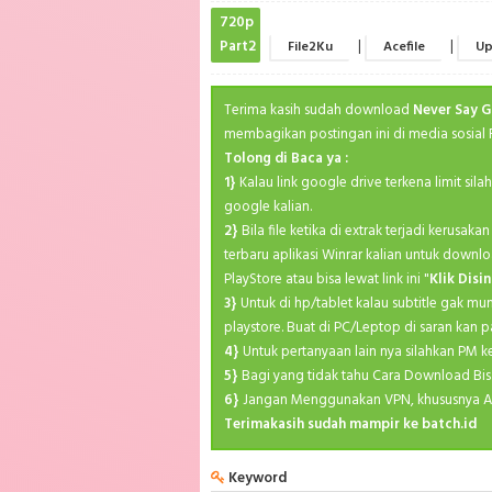
720p
Part2
|
|
File2Ku
Acefile
Up
Terima kasih sudah download
Never Say 
membagikan postingan ini di media sosial
Tolong di Baca ya :
1}
Kalau link google drive terkena limit sil
google kalian.
2}
Bila file ketika di extrak terjadi kerusa
terbaru aplikasi Winrar kalian untuk downlo
PlayStore atau bisa lewat link ini "
Klik Disin
3}
Untuk di hp/tablet kalau subtitle gak mu
playstore. Buat di PC/Leptop di saran kan p
4}
Untuk pertanyaan lain nya silahkan PM 
5}
Bagi yang tidak tahu Cara Download Bis
6}
Jangan Menggunakan VPN, khususnya A
Terimakasih sudah mampir ke batch.id
Keyword