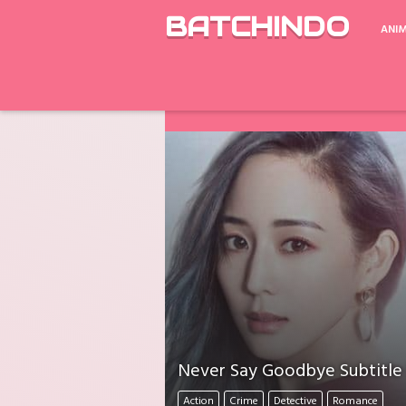
BATCHINDO
ANI
Google Drive ada Limit Download perh
Download Mati Semua? Lapor Melalui 
Never Say Goodbye Subtitle 
Action
Crime
Detective
Romance