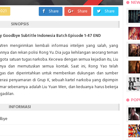
NEW
2021
Share
Share
Share
SINOPSIS
 Goodbye Subtitle Indonesia Batch Episode 1-47 END
 Wen mengirimkan kembali informasi intelijen yang salah, yang
ya dan rekan polisi Rong Yu. Dia juga kehilangan seorang teman
gota satuan tugas narkoba. Kecewa dengan semua kejadian itu, Liu
inya dan memutuskan semua kontak. Saat ini, Rong Yao telah
gas dan diperintahkan untuk memberikan dukungan dan sumber
erasi penyamaran di Grup K, sebuah kartel narkoba yang dipimpin
mar sebenarnya adalah Liu Yuan Wen, dan keduanya harus bekerja
gadilan.
POP
INFORMASI
dbye