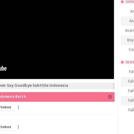
GEN
Ac
An
Avan
Boy
Co
De
SEA
D
Fal
Fa
Fal
er Say Goodbye Subtitle Indonesia
Frie
Fal
ndonesia Batch
H
Fal
Ho
|
tobox
Fal
K
Fal
M
|
tobox
Fal