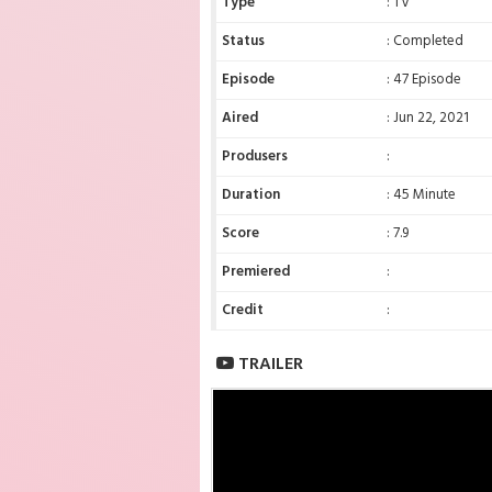
Type
: TV
Status
: Completed
Episode
: 47 Episode
Aired
: Jun 22, 2021
Produsers
:
Duration
: 45 Minute
Score
: 7.9
Premiered
:
Credit
:
TRAILER