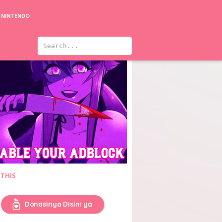
NINTENDO
 THIS
Donasinya Disini ya