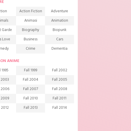
RE
tion
Action Fiction
Adventure
imals
Animasi
Animation
t Garde
Biography
Biopunk
s Love
Business
Cars
medy
Crime
Dementia
mons
Detective
Documentary
SON ANIME
rama
Ecchi
Extreme sports
l 1995
Fall 1999
Fall 2002
mily
Fantasy
Food
l 2003
Fall 2004
Fall 2005
ndship
Game
Gourmet
l 2006
Fall 2007
Fall 2008
arem
Historical
History
l 2009
Fall 2010
Fall 2011
rror
Investigation
Josei
l 2012
Fall 2013
Fall 2014
ids
Law
Life
l 2015
Fall 2016
Fall 2017
agic
Manga
Martial Arts
l 2018
Fall 2019
Fall 2020