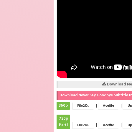
Download Nev
Download Never Say Goodbye Subtitle I
360p
|
|
File2Ku
Acefile
Up
720p
Part1
|
|
File2Ku
Acefile
Up