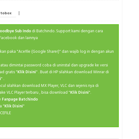
Ma
Fal
Medieva
|
tobox
Spri
M
Spri
Goodbye Sub Indo
di Batchindo. Support kami dengan cara
Po
Spri
 Facebook dan lainnya
Ro
Spri
S
ahkan paka "Acefile (Google Sharer)" dan wajib log in dengan akun
Spri
Se
Spri
kan atau dimintai password coba di uninstal dan upgrade ke versi
Sh
ad gratis "
Klik Disini
" . Buat di HP silahkan download Winrar di
Spri
i
" .
Slice
Summ
ncul silahkan download MX Player, VLC dan sejenis nya di
Sp
ake VLC Player terbaru , bisa download "
Klik Disini
".
Summ
ke
Fanpage Batchindo
Superhe
Summ
a "
Klik Disini
"
Th
CEFILE
Summ
Va
Summ
Y
Summ