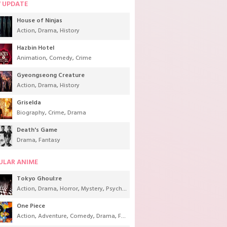
 UPDATE
House of Ninjas
Action
,
Drama
,
History
Hazbin Hotel
Animation
,
Comedy
,
Crime
Gyeongseong Creature
Action
,
Drama
,
History
Griselda
Biography
,
Crime
,
Drama
Death's Game
Drama
,
Fantasy
ULAR ANIME
Tokyo Ghoul:re
Action
,
Drama
,
Horror
,
Mystery
,
Psychological
,
Seinen
,
Supernatural
One Piece
Action
,
Adventure
,
Comedy
,
Drama
,
Fantasy
,
Shounen
,
Super Power