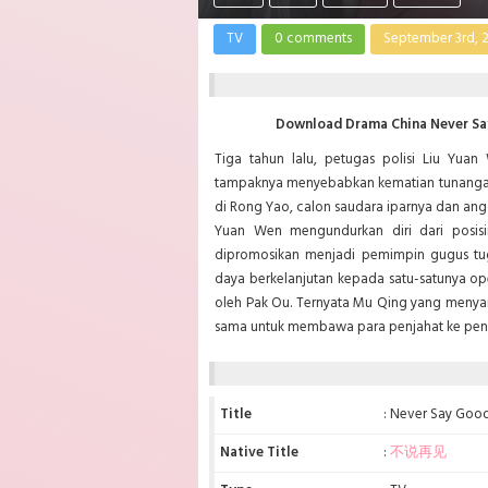
TV
0 comments
September 3rd, 
Download Drama China Never Say
Tiga tahun lalu, petugas polisi Liu Yuan
tampaknya menyebabkan kematian tunangann
di Rong Yao, calon saudara iparnya dan ang
Yuan Wen mengundurkan diri dari posis
dipromosikan menjadi pemimpin
gugus tu
daya berkelanjutan kepada satu-satunya op
oleh Pak Ou. Ternyata Mu Qing yang menya
sama untuk membawa para penjahat ke pen
Title
: Never Say Goo
Native Title
:
不说再见