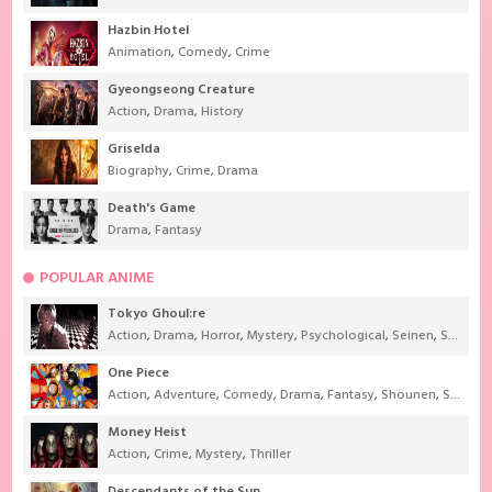
Hazbin Hotel
Animation
,
Comedy
,
Crime
Gyeongseong Creature
Action
,
Drama
,
History
Griselda
Biography
,
Crime
,
Drama
Death's Game
Drama
,
Fantasy
POPULAR ANIME
Tokyo Ghoul:re
Action
,
Drama
,
Horror
,
Mystery
,
Psychological
,
Seinen
,
Supernatural
One Piece
Action
,
Adventure
,
Comedy
,
Drama
,
Fantasy
,
Shounen
,
Super Power
Money Heist
Action
,
Crime
,
Mystery
,
Thriller