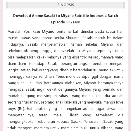
SINOPSIS
Download Anime Sasaki to Miyano Subtitle Indonesia Batch
Episode 1-12 END
Masalah Yoshikazu Miyano pertama kali dimulai pada suatu hari
musim panas yang panas ketika Shuumei Sasaki masuk ke dalam
hidupnya. Sasaki menyelamatkan teman sekelas Miyano dari
sekelompok pengganggu, dan setelah itu, Miyano sepertinya tidak
bisa melepaskan kakak kelasnya yang eksentrik. Kekagumannya yang
diam-diam terhadap Sasaki berangsur-angsur berubah menjadi
jengkel setiap kali orang yang disebut berandalan itu menolak untuk
meninggalkannya sendirian. Terus-menerus dipanggil dengan nama
panggilan lucu dan batasannya diabaikan, Miyano bertanya-tanya
mengapa Sasaki ingin dekat dengannya. Miyano yang pemalu dan
mudah bingung menyimpan rahasia yang memalukan—dia adalah
seorang "fudanshi", seorang anak laki-laki yang menyukai manga love
boys (BL). Hal terakhir yang dia inginkan adalah agar siswa lain
mengetahuinya, tetapi melalui lidah yang terpeleset, dia
mengungkapkan kebenaran kepada Sasaki. Penasaran, Sasaki yang
tidak mengerti meminta untuk meminjam buku untuk dibaca, yang