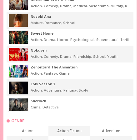
Descendants of the Sun
Action
,
Comedy
,
Drama
,
Medical
,
Melodrama
,
Military
,
Romance
Nozoki Ana
Mature
,
Romance
,
School
Sweet Home
Action
,
Drama
,
Horror
,
Psychological
,
Supernatural
,
Thriller
Gokusen
Action
,
Comedy
,
Drama
,
Friendship
,
School
,
Youth
Zenonzard The Animation
Action
,
Fantasy
,
Game
Loki Season 2
Action
,
Adventure
,
Fantasy
,
Sci-Fi
Sherlock
Crime
,
Detective
GENRE
Action
Action Fiction
Adventure