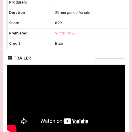
Produsers
:
Duration
: 23 min per ep Minute
Score
: 8.29
Premiered
:
Winter 2022
Credit
: Bsite
TRAILER