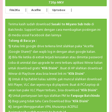
720p MKV
|
|
|
File2Ku
Acefile
Uptobox
Terima kasih sudah download
Sasaki to Miyano Sub Indo
di
Batchindo. Support kami dengan cara membagikan postingan ini
di media sosial Facebook dan lainnya
Tolong di Baca ya :
1}
Kalau link google drive terkena limit silahkan paka "Acefile
(Google Sharer)" dan wajib log in dengan akun google kalian.
2}
Bila file ketika di extrak terjadi kerusakan atau dimintai password
coba di uninstal dan upgrade ke versi terbaru aplikasi Winrar kalian
untuk download gratis "
Klik Disini
" . Buat di HP silahkan download
Winrar di PlayStore atau bisa lewat link ini "
Klik Disini
" .
3}
Untuk di hp/tablet kalau subtitle gak muncul silahkan download
MX Player, VLC dan sejenis nya di playstore. Buat di PC/Leptop di
saran kan pake VLC Player terbaru , bisa download "
Klik Disini
".
4}
Untuk pertanyaan lain nya silahkan PM ke
Fanpage Batchindo
5}
Bagi yang tidak tahu Cara Download Bisa "
Klik Disini
"
6}
Jangan Menggunakan VPN, khususnya ACEFILE