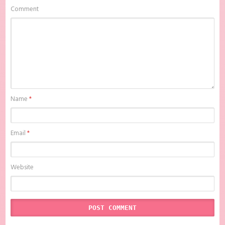
anime sub indo , download anime sub indo Sasaki to Miyano Batch
Comment
Subtitle Indonesia, Batchindo
Name
*
Email
*
Website