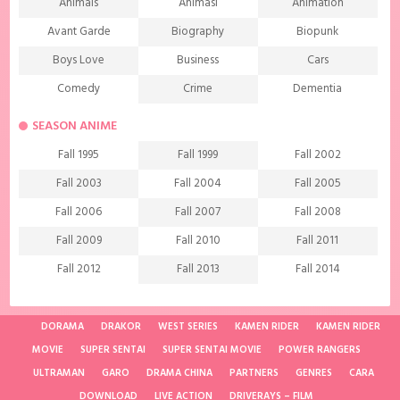
Animals
Animasi
Animation
Avant Garde
Biography
Biopunk
Boys Love
Business
Cars
Comedy
Crime
Dementia
Demons
Detective
Documentary
SEASON ANIME
Drama
Ecchi
Extreme sports
Fall 1995
Fall 1999
Fall 2002
Family
Fantasy
Food
Fall 2003
Fall 2004
Fall 2005
Friendship
Game
Gourmet
Fall 2006
Fall 2007
Fall 2008
Harem
Historical
History
Fall 2009
Fall 2010
Fall 2011
Horror
Investigation
Josei
Fall 2012
Fall 2013
Fall 2014
Kids
Law
Life
Fall 2015
Fall 2016
Fall 2017
Magic
Manga
Martial Arts
Fall 2018
Fall 2019
Fall 2020
DORAMA
DRAKOR
WEST SERIES
KAMEN RIDER
KAMEN RIDER
Mature
Mecha
Medical
MOVIE
SUPER SENTAI
SUPER SENTAI MOVIE
POWER RANGERS
Fall 2021
Spring 1997
Spring 1998
ULTRAMAN
Medieval fantasy
GARO
DRAMA CHINA
Melodrama
PARTNERS
GENRES
Military
CARA
Spring 2001
Spring 2002
Spring 2004
DOWNLOAD
LIVE ACTION
DRIVERAYS – FILM