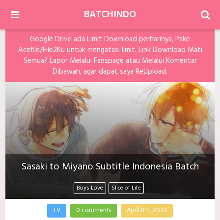
BATCHINDO
Google Drive ada Limit Download perharinya, Pake
Acefile/File2Ku untuk mengatasi limit. Link Download Mati
Semua? Lapor Melalui Fanspage atau Melalui Komentar
Dibawah, agar dapat saya ReUpload.
Sasaki to Miyano Subtitle Indonesia Batch
Boys Love
Slice of Life
TV
0 comments
April 8th, 2022