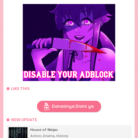
LIKE THIS
Donasinya Disini ya
NEW UPDATE
House of Ninjas
Action
,
Drama
,
History