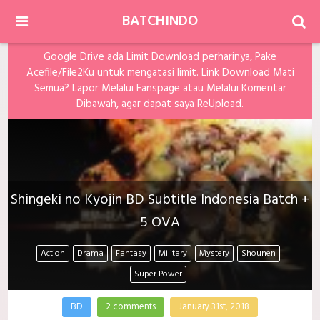
BATCHINDO
Google Drive ada Limit Download perharinya, Pake
Acefile/File2Ku untuk mengatasi limit. Link Download Mati
Semua? Lapor Melalui Fanspage atau Melalui Komentar
Dibawah, agar dapat saya ReUpload.
Shingeki no Kyojin BD Subtitle Indonesia Batch +
5 OVA
Action
Drama
Fantasy
Military
Mystery
Shounen
Super Power
BD
2 comments
January 31st, 2018