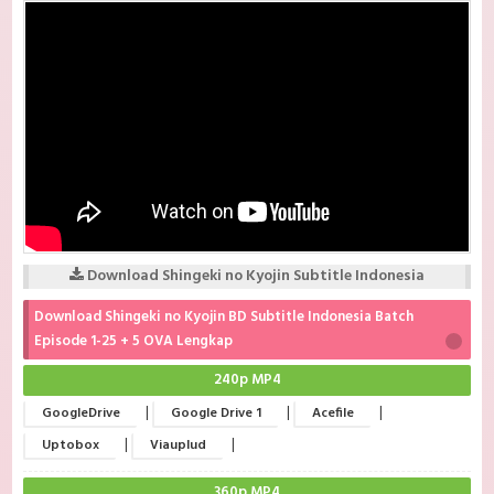
Download Shingeki no Kyojin Subtitle Indonesia
Download Shingeki no Kyojin BD Subtitle Indonesia Batch
Episode 1-25 + 5 OVA Lengkap
240p MP4
|
|
|
GoogleDrive
Google Drive 1
Acefile
|
|
Uptobox
Viauplud
360p MP4