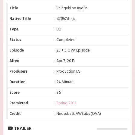
Title
: Shingeki no Kyojin
Native Title
: 進撃の巨人
Type
: BD
Status
: Completed
Episode
: 25 + 5 OVA Episode
Aired
: Apr 7, 2013
Produsers
: Production I.G
Duration
: 24 Minute
Score
: 8.5
Premiered
:
Spring 2013
Credit
: Neosubs & AWSubs (OVA)
TRAILER