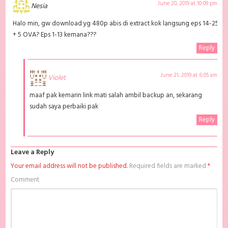
download anime sub indo Shingeki no Kyojin Batch Subtitle Indonesia,
June 20, 2019 at 10:09 pm
Nesia
Batchindo
Halo min, gw download yg 480p abis di extract kok langsung eps 14-25
+ 5 OVA? Eps 1-13 kemana???
Reply
June 21, 2019 at 6:05 am
Violet
maaf pak kemarin link mati salah ambil backup an, sekarang
sudah saya perbaiki pak
Reply
Leave a Reply
Your email address will not be published.
Required fields are marked
*
Comment