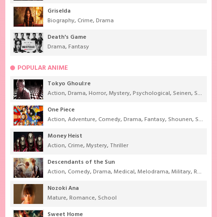
Griselda
Biography
,
Crime
,
Drama
Death's Game
Drama
,
Fantasy
POPULAR ANIME
Tokyo Ghoul:re
Action
,
Drama
,
Horror
,
Mystery
,
Psychological
,
Seinen
,
Supernatural
One Piece
Action
,
Adventure
,
Comedy
,
Drama
,
Fantasy
,
Shounen
,
Super Power
Money Heist
Action
,
Crime
,
Mystery
,
Thriller
Descendants of the Sun
Action
,
Comedy
,
Drama
,
Medical
,
Melodrama
,
Military
,
Romance
Nozoki Ana
Mature
,
Romance
,
School
Sweet Home