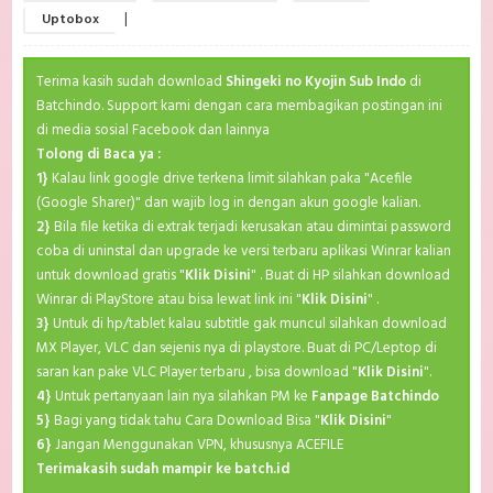
|
Uptobox
Terima kasih sudah download
Shingeki no Kyojin Sub Indo
di
Batchindo. Support kami dengan cara membagikan postingan ini
di media sosial Facebook dan lainnya
Tolong di Baca ya :
1}
Kalau link google drive terkena limit silahkan paka "Acefile
(Google Sharer)" dan wajib log in dengan akun google kalian.
2}
Bila file ketika di extrak terjadi kerusakan atau dimintai password
coba di uninstal dan upgrade ke versi terbaru aplikasi Winrar kalian
untuk download gratis "
Klik Disini
" . Buat di HP silahkan download
Winrar di PlayStore atau bisa lewat link ini "
Klik Disini
" .
3}
Untuk di hp/tablet kalau subtitle gak muncul silahkan download
MX Player, VLC dan sejenis nya di playstore. Buat di PC/Leptop di
saran kan pake VLC Player terbaru , bisa download "
Klik Disini
".
4}
Untuk pertanyaan lain nya silahkan PM ke
Fanpage Batchindo
5}
Bagi yang tidak tahu Cara Download Bisa "
Klik Disini
"
6}
Jangan Menggunakan VPN, khususnya ACEFILE
Terimakasih sudah mampir ke batch.id