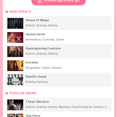
Donasinya Disini ya
NEW UPDATE
House of Ninjas
Action
,
Drama
,
History
Hazbin Hotel
Animation
,
Comedy
,
Crime
Gyeongseong Creature
Action
,
Drama
,
History
Griselda
Biography
,
Crime
,
Drama
Death's Game
Drama
,
Fantasy
POPULAR ANIME
Tokyo Ghoul:re
Action
,
Drama
,
Horror
,
Mystery
,
Psychological
,
Seinen
,
Supernatural
One Piece