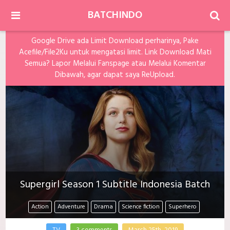
BATCHINDO
Google Drive ada Limit Download perharinya, Pake
Acefile/File2Ku untuk mengatasi limit. Link Download Mati
Semua? Lapor Melalui Fanspage atau Melalui Komentar
Dibawah, agar dapat saya ReUpload.
Supergirl Season 1 Subtitle Indonesia Batch
Action
Adventure
Drama
Science fiction
Superhero