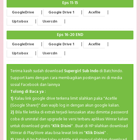
Eps 11-15
|
|
|
GoogleDrive
Google Drive 1
Acefile
|
|
Uptobox
Usercdn
Eps 16-20 END
|
|
|
GoogleDrive
Google Drive 1
Acefile
|
|
Uptobox
Usercdn
Terima kasih sudah download
Supergirl Sub Indo
di Batchindo.
Support kami dengan cara membagikan postingan ini di media
sosial Facebook dan lainnya
Tolong di Baca ya :
1}
Kalau link google drive terkena limit silahkan paka "Acefile
(Google Sharer)" dan wajib log in dengan akun google kalian.
2}
Bila file ketika di extrak terjadi kerusakan atau dimintai password
coba di uninstal dan upgrade ke versi terbaru aplikasi Winrar kalian
untuk download gratis "
Klik Disini
" . Buat di HP silahkan download
Winrar di PlayStore atau bisa lewat link ini "
Klik Disini
" .
3}
Untuk di hp/tablet kalau subtitle gak muncul silahkan download