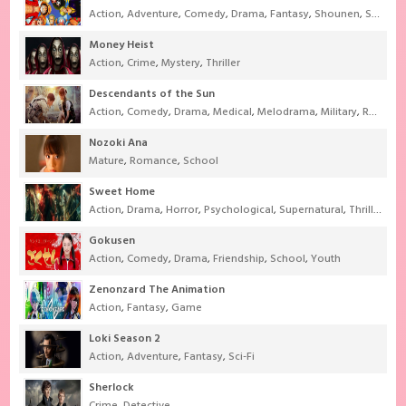
Action
,
Adventure
,
Comedy
,
Drama
,
Fantasy
,
Shounen
,
Super Power
Money Heist
Action
,
Crime
,
Mystery
,
Thriller
Descendants of the Sun
Action
,
Comedy
,
Drama
,
Medical
,
Melodrama
,
Military
,
Romance
Nozoki Ana
Mature
,
Romance
,
School
Sweet Home
Action
,
Drama
,
Horror
,
Psychological
,
Supernatural
,
Thriller
Gokusen
Action
,
Comedy
,
Drama
,
Friendship
,
School
,
Youth
Zenonzard The Animation
Action
,
Fantasy
,
Game
Loki Season 2
Action
,
Adventure
,
Fantasy
,
Sci-Fi
Sherlock