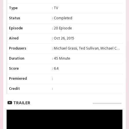
Type
: TV
Status
: Completed
Episode
: 20 Episode
Aired
: Oct 26, 2015
Produsers
: Michael Grassi, Ted Sullivan, Michael Cedar, Larry Teng, Glen Winter, Raymond Quinlan
Duration
: 45 Minute
Score
: 6.4
Premiered
:
Credit
:
TRAILER