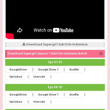
Download Supergirl Subtitle Indonesia
Download Supergirl Season 1 Subtitle Indonesia Batch
Eps 01-05
|
|
|
GoogleDrive
Google Drive 1
Acefile
|
|
Uptobox
Usercdn
Eps 06-10
|
|
|
GoogleDrive
Google Drive 1
Acefile
|
|
Uptobox
Usercdn