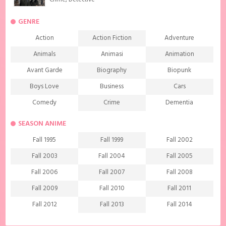
Crime
,
Detective
GENRE
Action
Action Fiction
Adventure
Animals
Animasi
Animation
Avant Garde
Biography
Biopunk
Boys Love
Business
Cars
Comedy
Crime
Dementia
Demons
Detective
Documentary
SEASON ANIME
Drama
Ecchi
Extreme sports
Fall 1995
Fall 1999
Fall 2002
Family
Fantasy
Food
Fall 2003
Fall 2004
Fall 2005
Friendship
Game
Gourmet
Fall 2006
Fall 2007
Fall 2008
Harem
Historical
History
Fall 2009
Fall 2010
Fall 2011
Horror
Investigation
Josei
Fall 2012
Fall 2013
Fall 2014
Kids
Law
Life
Fall 2015
Fall 2016
Fall 2017