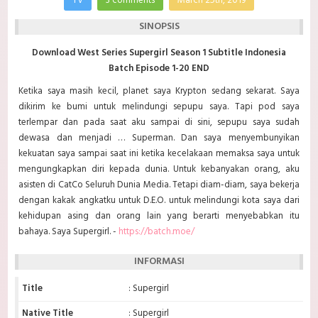
TV
3 comments
March 25th, 2019
SINOPSIS
Download West Series Supergirl Season 1 Subtitle Indonesia
Batch Episode 1-20 END
Ketika saya masih kecil, planet saya Krypton sedang sekarat. Saya
dikirim ke bumi untuk melindungi sepupu saya. Tapi pod saya
terlempar dan pada saat aku sampai di sini, sepupu saya sudah
dewasa dan menjadi … Superman. Dan saya menyembunyikan
kekuatan saya sampai saat ini ketika kecelakaan memaksa saya untuk
mengungkapkan diri kepada dunia. Untuk kebanyakan orang, aku
asisten di CatCo Seluruh Dunia Media. Tetapi diam-diam, saya bekerja
dengan kakak angkatku untuk D.E.O. untuk melindungi kota saya dari
kehidupan asing dan orang lain yang berarti menyebabkan itu
bahaya. Saya Supergirl. -
https://batch.moe/
INFORMASI
Title
: Supergirl
Native Title
: Supergirl