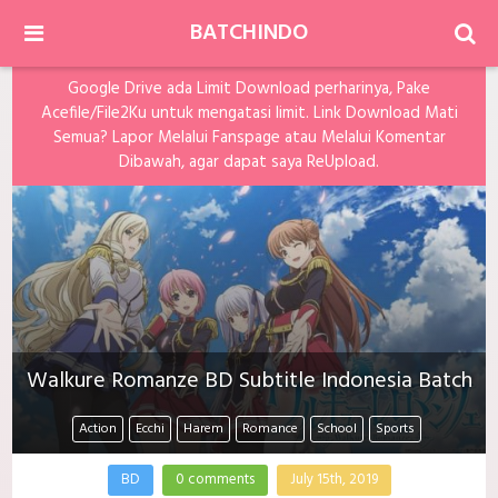
BATCHINDO
Google Drive ada Limit Download perharinya, Pake
Acefile/File2Ku untuk mengatasi limit. Link Download Mati
Semua? Lapor Melalui Fanspage atau Melalui Komentar
Dibawah, agar dapat saya ReUpload.
Walkure Romanze BD Subtitle Indonesia Batch
Action
Ecchi
Harem
Romance
School
Sports
BD
0 comments
July 15th, 2019