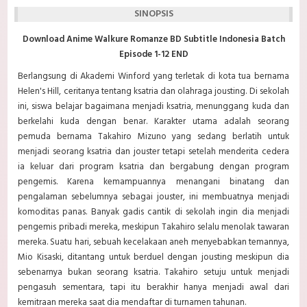
SINOPSIS
Download Anime Walkure Romanze BD Subtitle Indonesia Batch
Episode 1-12 END
Berlangsung di Akademi Winford yang terletak di kota tua bernama
Helen's Hill, ceritanya tentang ksatria dan olahraga jousting. Di sekolah
ini, siswa belajar bagaimana menjadi ksatria, menunggang kuda dan
berkelahi kuda dengan benar. Karakter utama adalah seorang
pemuda bernama Takahiro Mizuno yang sedang berlatih untuk
menjadi seorang ksatria dan jouster tetapi setelah menderita cedera
ia keluar dari program ksatria dan bergabung dengan program
pengemis. Karena kemampuannya menangani binatang dan
pengalaman sebelumnya sebagai jouster, ini membuatnya menjadi
komoditas panas. Banyak gadis cantik di sekolah ingin dia menjadi
pengemis pribadi mereka, meskipun Takahiro selalu menolak tawaran
mereka. Suatu hari, sebuah kecelakaan aneh menyebabkan temannya,
Mio Kisaski, ditantang untuk berduel dengan jousting meskipun dia
sebenarnya bukan seorang ksatria. Takahiro setuju untuk menjadi
pengasuh sementara, tapi itu berakhir hanya menjadi awal dari
kemitraan mereka saat dia mendaftar di turnamen tahunan.