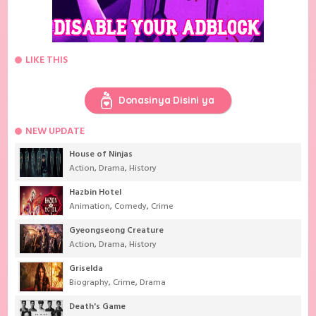
LIKE THIS
Donasinya Disini ya
NEW UPDATE
House of Ninjas
Action
,
Drama
,
History
Hazbin Hotel
Animation
,
Comedy
,
Crime
Gyeongseong Creature
Action
,
Drama
,
History
Griselda
Biography
,
Crime
,
Drama
Death's Game