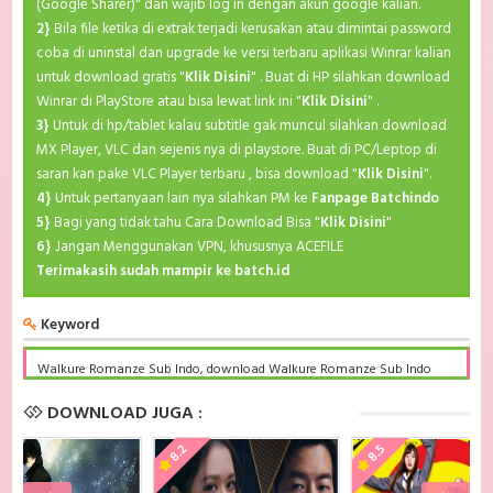
(Google Sharer)" dan wajib log in dengan akun google kalian.
2}
Bila file ketika di extrak terjadi kerusakan atau dimintai password
coba di uninstal dan upgrade ke versi terbaru aplikasi Winrar kalian
untuk download gratis "
Klik Disini
" . Buat di HP silahkan download
Winrar di PlayStore atau bisa lewat link ini "
Klik Disini
" .
3}
Untuk di hp/tablet kalau subtitle gak muncul silahkan download
MX Player, VLC dan sejenis nya di playstore. Buat di PC/Leptop di
saran kan pake VLC Player terbaru , bisa download "
Klik Disini
".
4}
Untuk pertanyaan lain nya silahkan PM ke
Fanpage Batchindo
5}
Bagi yang tidak tahu Cara Download Bisa "
Klik Disini
"
6}
Jangan Menggunakan VPN, khususnya ACEFILE
Terimakasih sudah mampir ke batch.id
Keyword
Walkure Romanze Sub Indo, download Walkure Romanze Sub Indo
Batch, Walkure Romanze BD Subtitle Indonesia komplit, download
Walkure Romanze Sub indo batch google drive, Walkure Romanze
DOWNLOAD JUGA :
batch subtitle indonesia, Walkure Romanze mp4 batch, Walkure
Romanze Sub Indo x265, Walkure Romanze Batch Subtitle Indonesia
8.2
8.5
bd, Walkure Romanze Batch Subtitle Indonesia kurogaze, Walkure
Romanze Batch Subtitle Indonesia anibatch, Walkure Romanze Batch
Subtitle Indonesia animeindo, Walkure Romanze Batch Subtitle