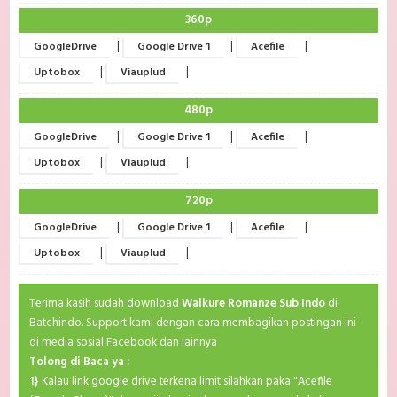
360p
|
|
|
GoogleDrive
Google Drive 1
Acefile
|
|
Uptobox
Viauplud
480p
|
|
|
GoogleDrive
Google Drive 1
Acefile
|
|
Uptobox
Viauplud
720p
|
|
|
GoogleDrive
Google Drive 1
Acefile
|
|
Uptobox
Viauplud
Terima kasih sudah download
Walkure Romanze Sub Indo
di
Batchindo. Support kami dengan cara membagikan postingan ini
di media sosial Facebook dan lainnya
Tolong di Baca ya :
1}
Kalau link google drive terkena limit silahkan paka "Acefile