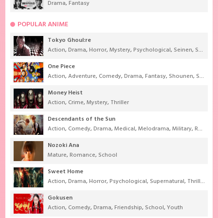
Drama
,
Fantasy
POPULAR ANIME
Tokyo Ghoul:re
Action
,
Drama
,
Horror
,
Mystery
,
Psychological
,
Seinen
,
Supernatural
One Piece
Action
,
Adventure
,
Comedy
,
Drama
,
Fantasy
,
Shounen
,
Super Power
Money Heist
Action
,
Crime
,
Mystery
,
Thriller
Descendants of the Sun
Action
,
Comedy
,
Drama
,
Medical
,
Melodrama
,
Military
,
Romance
Nozoki Ana
Mature
,
Romance
,
School
Sweet Home
Action
,
Drama
,
Horror
,
Psychological
,
Supernatural
,
Thriller
Gokusen
Action
,
Comedy
,
Drama
,
Friendship
,
School
,
Youth