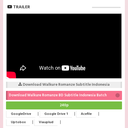
TRAILER
Download Walkure Romanze Subtitle Indonesia
Download Walkure Romanze BD Subtitle Indonesia Batch
240p
|
|
|
GoogleDrive
Google Drive 1
Acefile
|
|
Uptobox
Viauplud