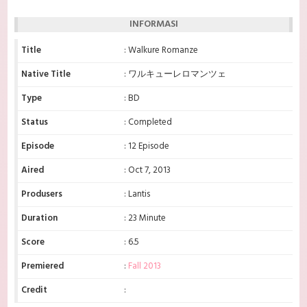
INFORMASI
Title
: Walkure Romanze
Native Title
: ワルキューレロマンツェ
Type
: BD
Status
: Completed
Episode
: 12 Episode
Aired
: Oct 7, 2013
Produsers
: Lantis
Duration
: 23 Minute
Score
: 6.5
Premiered
:
Fall 2013
Credit
: