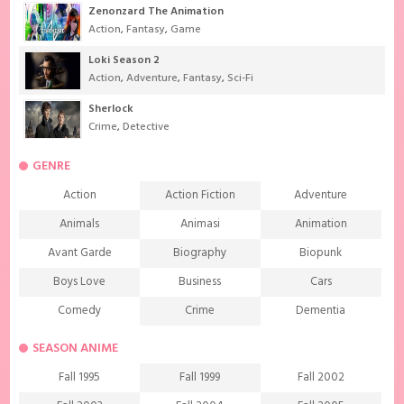
Zenonzard The Animation
Action
,
Fantasy
,
Game
Loki Season 2
Action
,
Adventure
,
Fantasy
,
Sci-Fi
Sherlock
Crime
,
Detective
GENRE
Action
Action Fiction
Adventure
Animals
Animasi
Animation
Avant Garde
Biography
Biopunk
Boys Love
Business
Cars
Comedy
Crime
Dementia
Demons
Detective
Documentary
SEASON ANIME
Drama
Ecchi
Extreme sports
Fall 1995
Fall 1999
Fall 2002
Family
Fantasy
Food