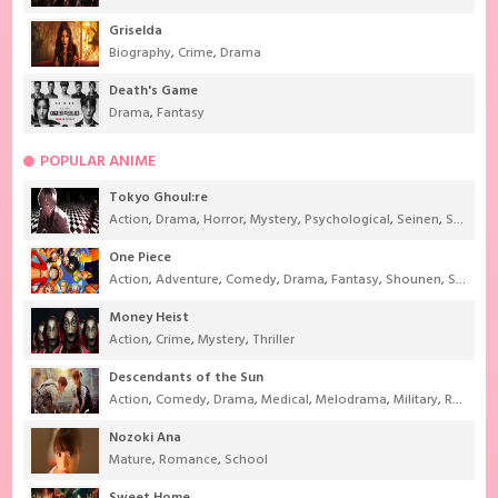
Griselda
Biography
,
Crime
,
Drama
Death's Game
Drama
,
Fantasy
POPULAR ANIME
Tokyo Ghoul:re
Action
,
Drama
,
Horror
,
Mystery
,
Psychological
,
Seinen
,
Supernatural
One Piece
Action
,
Adventure
,
Comedy
,
Drama
,
Fantasy
,
Shounen
,
Super Power
Money Heist
Action
,
Crime
,
Mystery
,
Thriller
Descendants of the Sun
Action
,
Comedy
,
Drama
,
Medical
,
Melodrama
,
Military
,
Romance
Nozoki Ana
Mature
,
Romance
,
School