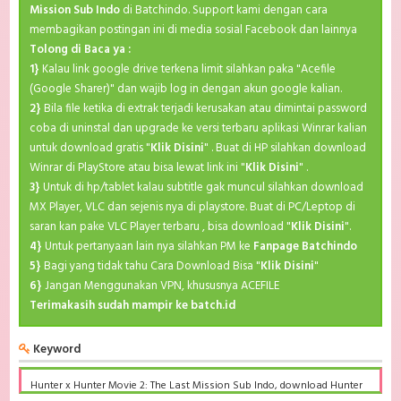
Mission Sub Indo
di Batchindo. Support kami dengan cara
membagikan postingan ini di media sosial Facebook dan lainnya
Tolong di Baca ya :
1}
Kalau link google drive terkena limit silahkan paka "Acefile
(Google Sharer)" dan wajib log in dengan akun google kalian.
2}
Bila file ketika di extrak terjadi kerusakan atau dimintai password
coba di uninstal dan upgrade ke versi terbaru aplikasi Winrar kalian
untuk download gratis "
Klik Disini
" . Buat di HP silahkan download
Winrar di PlayStore atau bisa lewat link ini "
Klik Disini
" .
3}
Untuk di hp/tablet kalau subtitle gak muncul silahkan download
MX Player, VLC dan sejenis nya di playstore. Buat di PC/Leptop di
saran kan pake VLC Player terbaru , bisa download "
Klik Disini
".
4}
Untuk pertanyaan lain nya silahkan PM ke
Fanpage Batchindo
5}
Bagi yang tidak tahu Cara Download Bisa "
Klik Disini
"
6}
Jangan Menggunakan VPN, khususnya ACEFILE
Terimakasih sudah mampir ke batch.id
Keyword
Hunter x Hunter Movie 2: The Last Mission Sub Indo, download Hunter
x Hunter Movie 2: The Last Mission Sub Indo Batch, Hunter x Hunter