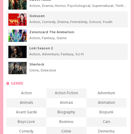
Sweet Home
Action
,
Drama
,
Horror
,
Psychological
,
Supernatural
,
Thriller
Gokusen
Action
,
Comedy
,
Drama
,
Friendship
,
School
,
Youth
Zenonzard The Animation
Action
,
Fantasy
,
Game
Loki Season 2
Action
,
Adventure
,
Fantasy
,
Sci-Fi
Sherlock
Crime
,
Detective
GENRE
Action
Action Fiction
Adventure
Animals
Animasi
Animation
Avant Garde
Biography
Biopunk
Boys Love
Business
Cars
Comedy
Crime
Dementia