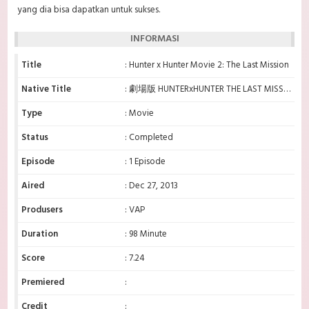
yang dia bisa dapatkan untuk sukses.
INFORMASI
Title
: Hunter x Hunter Movie 2: The Last Mission
Native Title
: 劇場版 HUNTERxHUNTER THE LAST MISSION
Type
: Movie
Status
: Completed
Episode
: 1 Episode
Aired
: Dec 27, 2013
Produsers
: VAP
Duration
: 98 Minute
Score
: 7.24
Premiered
:
Credit
: